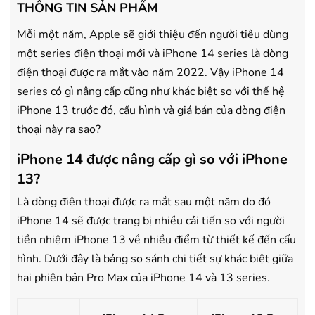
THÔNG TIN SẢN PHẨM
mua Máy lọc Không khí
mua Máy lọc Không khí
- Cam kết hàng mới 100%.
- Cam kết hàng mới 100%
Mỗi một năm, Apple sẽ giới thiệu đến người tiêu dùng
- Lắp đặt, HDSD tại nhà nội thành
- Lắp đặt, HDSD tại nhà n
một series điện thoại mới và iPhone 14 series là dòng
Hà Nội, Hồ Chí Minh
Hà Nội, Hồ Chí Minh
điện thoại được ra mắt vào năm 2022. Vậy iPhone 14
- Vận chuyển Toàn Quốc.
- Vận chuyển Toàn Quốc.
series có gì nâng cấp cũng như khác biệt so với thế hệ
- Bảo hành 24 tháng chính hãng
- Bảo hành 36 tháng Chí
iPhone 13 trước đó, cấu hình và giá bán của dòng điện
thoại này ra sao?
iPhone 14 được nâng cấp gì so với iPhone
13?
Là dòng điện thoại được ra mắt sau một năm do đó
iPhone 14 sẽ được trang bị nhiều cải tiến so với người
tiền nhiệm iPhone 13 về nhiều điểm từ thiết kế đến cấu
hình. Dưới đây là bảng so sánh chi tiết sự khác biệt giữa
hai phiên bản Pro Max của iPhone 14 và 13 series.