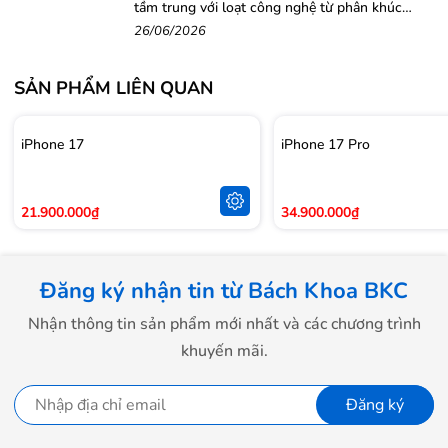
tầm trung với loạt công nghệ từ phân khúc
Dung
cao cấp
26/06/2026
lượng
4352 mAh
4352 mAh
pin
SẢN PHẨM LIÊN QUAN
Hỗ trợ
iPhone 17
iPhone 17 Pro
Có
Có
5G
21.900.000₫
34.900.000₫
48MP + 12MP +
12MP + 12MP
Camera
12MP
+ 12MP
Đăng ký nhận tin từ Bách Khoa BKC
Nhận thông tin sản phẩm mới nhất và các chương trình
Graphite,
khuyến mãi.
Space Black,
Màu
Silver,
Silver,
sắc
Gold,
Sierra
Đăng ký
Gold,
Deep Purple
Blue