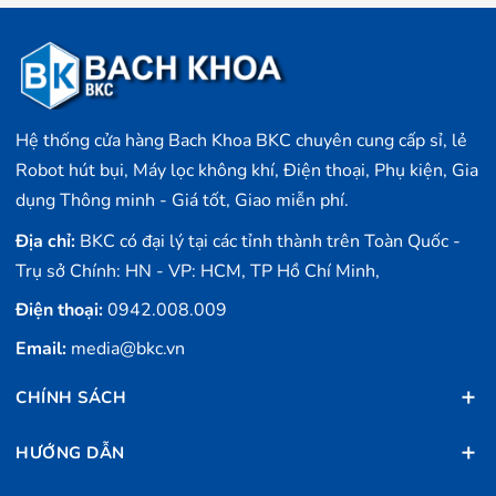
Điện thoại iPhone 14 khi nào ra mắt?
Sau nhiều đồn đoán, điện thoại iPhone 14 series đã
chính thức được Apple giới thiệu đến người tiêu dùng
Hệ thống cửa hàng Bach Khoa BKC chuyên cung cấp sỉ, lẻ
vào 0h ngày 8/9 (giờ Việt Nam), tức 10h ngày 7/9 (Theo
Robot hút bụi, Máy lọc không khí, Điện thoại, Phụ kiện, Gia
giờ Mỹ) tại trụ sở chính của Apple.
dụng Thông minh - Giá tốt, Giao miễn phí.
Sau khi chính thức giới thiệu các thông tin về series điện
Địa chỉ:
BKC có đại lý tại các tỉnh thành trên Toàn Quốc -
thoại mới, người dùng có thể đặt hàng từ ngày 9.9 và
Trụ sở Chính: HN - VP: HCM, TP Hồ Chí Minh,
nhận hàng sau đó một tuần.
Điện thoại:
0942.008.009
Kích thước iPhone 14 (Max, Pro, Pro Max)
Email:
media@bkc.vn
bao nhiêu inch?
CHÍNH SÁCH
Trong series điện thoại iPhone 14, Apple đã có một
chút thay đổi về kích thước các sản phẩm của mình, theo
HƯỚNG DẪN
đó phiên bản mini đã bị khai tử và thay vào đó là phiên
bản plus.