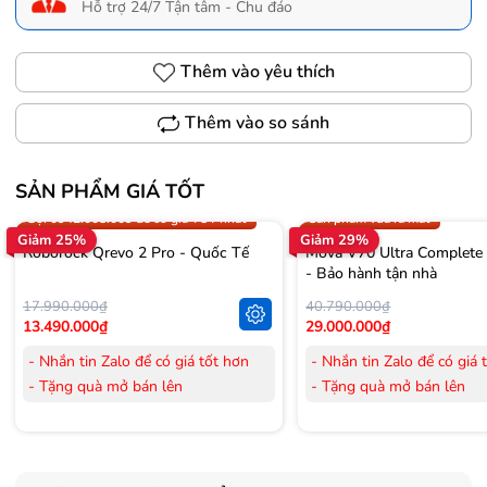
Hỗ trợ 24/7 Tận tâm - Chu đáo
Thêm vào yêu thích
Thêm vào so sánh
SẢN PHẨM GIÁ TỐT
Trợ giá 300.000đ
Gọi 0942.008.009 để có giá T
Gọi 0942.008.009 để có giá TỐT nhất
Sản phẩm vừa ra mắt
Giảm 25%
Giảm 29%
Roborock Qrevo 2 Pro - Quốc Tế
Mova V70 Ultra Complete
- Bảo hành tận nhà
17.990.000₫
40.790.000₫
13.490.000₫
29.000.000₫
- Nhắn tin Zalo để có giá tốt hơn
- Nhắn tin Zalo để có giá 
- Tặng quà mở bán lên
- Tặng quà mở bán lên
đến 3.000.000đ
đến 3.000.000đ
- Tặng Voucher trị giá
300.000đ
khi
- Tặng Voucher trị giá
300
mua Laptop
mua Laptop
- Tặng Voucher trị giá
150.000đ
khi
- Tặng Voucher trị giá
150