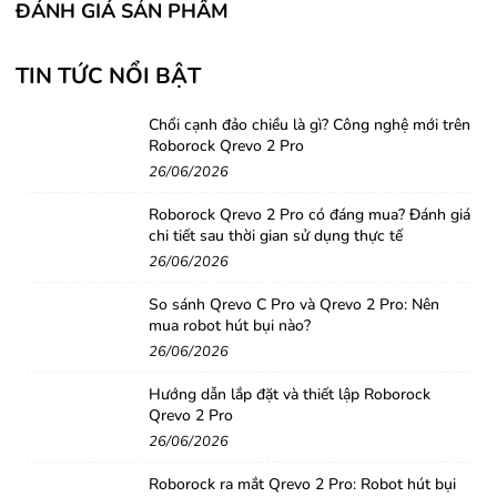
ĐÁNH GIÁ SẢN PHẨM
Tần số
120Hz
120Hz
quét
TIN TỨC NỔI BẬT
Chip xử
Chổi cạnh đảo chiều là gì? Công nghệ mới trên
A16 Bionic
A15 Bionic
Roborock Qrevo 2 Pro
lý
26/06/2026
Roborock Qrevo 2 Pro có đáng mua? Đánh giá
Dung
chi tiết sau thời gian sử dụng thực tế
lượng
26/06/2026
6GB
6GB
RAM
So sánh Qrevo C Pro và Qrevo 2 Pro: Nên
mua robot hút bụi nào?
26/06/2026
128GB,
Bộ nhớ
128GB, 256GB,
Hướng dẫn lắp đặt và thiết lập Roborock
256GB,
Qrevo 2 Pro
trong
512GB,
1TB
512GB,
1TB
26/06/2026
Roborock ra mắt Qrevo 2 Pro: Robot hút bụi