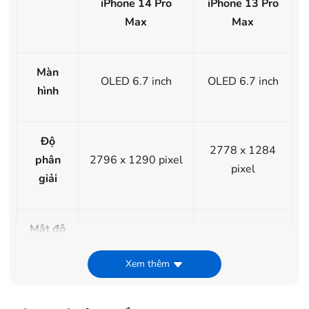
iPhone 14 Pro
iPhone 13 Pro
Max
Max
Màn
OLED 6.7 inch
OLED 6.7 inch
hình
Độ
2778 x 1284
phân
2796 x 1290 pixel
pixel
giải
Mật độ
điểm
460 PPI
458PPI
Xem thêm
ảnh