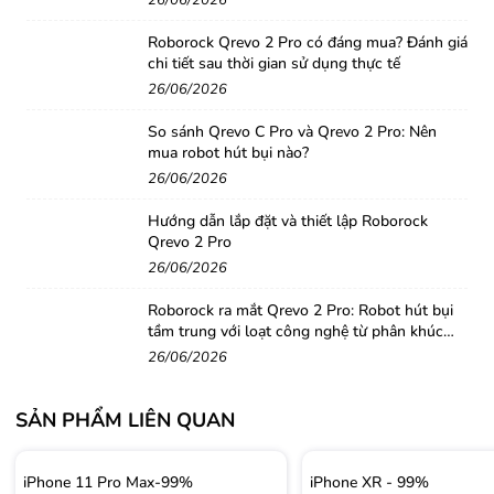
26/06/2026
Weight: 7.13 ounces (202 grams)
Display
Roborock Qrevo 2 Pro có đáng mua? Đánh giá
chi tiết sau thời gian sử dụng thực tế
Retina HD display
26/06/2026
5.5-inch (diagonal) widescreen LCD Multi‑Touch
So sánh Qrevo C Pro và Qrevo 2 Pro: Nên
display with IPS technology
mua robot hút bụi nào?
HDR display
26/06/2026
1920-by-1080-pixel resolution at 401 ppi
Hướng dẫn lắp đặt và thiết lập Roborock
1300:1 contrast ratio (typical)
Qrevo 2 Pro
True Tone display
26/06/2026
Wide color display (P3)
Roborock ra mắt Qrevo 2 Pro: Robot hút bụi
3D Touch
tầm trung với loạt công nghệ từ phân khúc
cao cấp
625 nits max brightness (typical)
26/06/2026
SẢN PHẨM LIÊN QUAN
Splash, Water, and Dust Resistant
Rated IP67 (maximum depth of 1 meter up to 30
iPhone 11 Pro Max-99%
iPhone XR - 99%