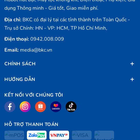
Auto HDR for photos
dụng Thông minh - Giá tốt, Giao miễn phí.
Video Recording
Địa chỉ:
BKC có đại lý tại các tỉnh thành trên Toàn Quốc -
4K video recording at 24 fps, 30 fps, or 60 fps
Trụ sở Chính: HN - VP: HCM, TP Hồ Chí Minh,
1080p HD video recording at 30 fps or 60 fps
Điện thoại:
0942.008.009
Optical image stabilization for video
Email:
media@bkc.vn
2x optical zoom in; digital zoom up to 6x
Slo-mo video support for 1080p at 120 fps or 240 fps
CHÍNH SÁCH
Time-lapse video with stabilization
Front Camera
HƯỚNG DẪN
FaceTime HD camera
KẾT NỐI VỚI CHÚNG TÔI
7MP photos
ƒ/2.2 aperture
Retina Flash
HỖ TRỢ THANH TOÁN
Auto HDR for photos
1080p HD video recording at 30 fps