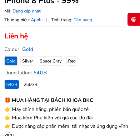
iPhone 8 Plus - 99%
Mã:
Đang cập nhật
Thương hiệu:
Apple
|
Tình trạng:
Còn hàng
Liên hệ
Colour:
Gold
Gold
Silver
Space Gray
Red
Dung lượng:
64GB
64GB
256GB
🎁 MUA HÀNG TẠI BÁCH KHOA BKC
👉 Máy chính hãng, phiên bản quốc tế
👉 Mua kèm Phụ kiện với giá cực Ưu đãi
👉 Được nâng cấp phần mềm, tải nhạc và ứng dụng vĩnh
viễn