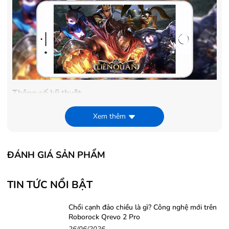
Thông số kỹ thuật
iPhone 8 Plus Technical Specifications
Xem thêm
Capacity
64GB / 128GB / 256GB
ĐÁNH GIÁ SẢN PHẨM
Size and Weight
TIN TỨC NỔI BẬT
Width: 3.07 inches (78.1 mm)
Height: 6.24 inches (158.4 mm)
Chổi cạnh đảo chiều là gì? Công nghệ mới trên
Roborock Qrevo 2 Pro
Depth: 0.30 inch (7.7 mm)