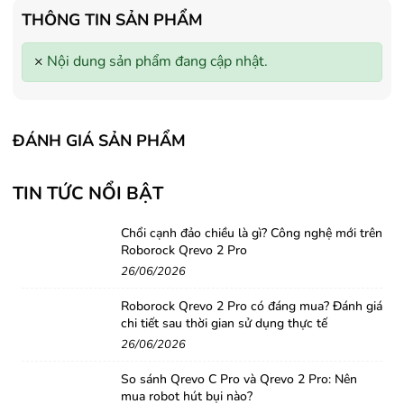
- Tặng Voucher trị giá
150.000đ
khi
- Tặng Voucher trị giá
150
THÔNG TIN SẢN PHẨM
mua Máy lọc Không khí
mua Máy lọc Không khí
- Cam kết hàng mới 100%.
- Cam kết hàng mới 100%
×
Nội dung sản phẩm đang cập nhật.
- Lắp đặt, HDSD tại nhà nội thành
- Lắp đặt, HDSD tại nhà n
Hà Nội, Hồ Chí Minh
Hà Nội, Hồ Chí Minh
- Vận chuyển Toàn Quốc.
- Vận chuyển Toàn Quốc.
- Bảo hành 24 tháng chính hãng
- Bảo hành 36 tháng Chí
ĐÁNH GIÁ SẢN PHẨM
TIN TỨC NỔI BẬT
Chổi cạnh đảo chiều là gì? Công nghệ mới trên
Roborock Qrevo 2 Pro
26/06/2026
Roborock Qrevo 2 Pro có đáng mua? Đánh giá
chi tiết sau thời gian sử dụng thực tế
26/06/2026
So sánh Qrevo C Pro và Qrevo 2 Pro: Nên
mua robot hút bụi nào?