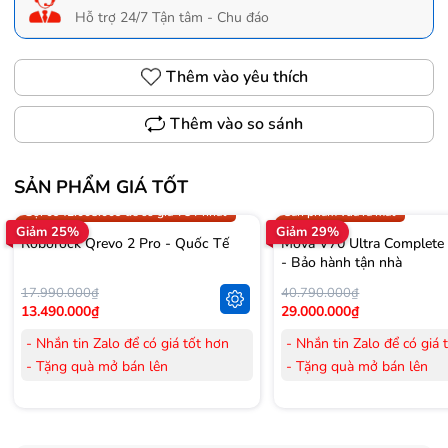
Hỗ trợ 24/7 Tận tâm - Chu đáo
Thêm vào yêu thích
Thêm vào so sánh
SẢN PHẨM GIÁ TỐT
Trợ giá 300.000đ
Gọi 0942.008.009 để có giá T
Gọi 0942.008.009 để có giá TỐT nhất
Sản phẩm vừa ra mắt
Giảm 25%
Giảm 29%
Roborock Qrevo 2 Pro - Quốc Tế
Mova V70 Ultra Complete
- Bảo hành tận nhà
17.990.000₫
40.790.000₫
13.490.000₫
29.000.000₫
- Nhắn tin Zalo để có giá tốt hơn
- Nhắn tin Zalo để có giá 
- Tặng quà mở bán lên
- Tặng quà mở bán lên
đến 3.000.000đ
đến 3.000.000đ
- Tặng Voucher trị giá
300.000đ
khi
- Tặng Voucher trị giá
300
mua Laptop
mua Laptop