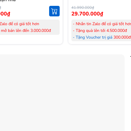
₫
41.990.000₫
000₫
29.700.000₫
Zalo để có giá tốt hơn
- Nhắn tin Zalo để có giá tốt hơ
 mở bán lên đến 3.000.000đ
- Tặng quà lên tới 4.500.000đ
her trị giá
300.000đ
khi mua
- Tặng Voucher trị giá
300.000đ
Laptop
her trị giá
150.000đ
khi mua
- Tặng Voucher trị giá
150.000đ
ông khí
Máy lọc Không khí
 hàng mới 100%.
- Cam kết hàng mới 100%. Đầy
 HDSD tại nhà nội thành Hà Nội,
đơn VAT.
nh
- Lắp đặt, HDSD tại nhà nội thà
ển Toàn Quốc.
Hồ Chí Minh
 36 tháng Chính hãng
- Vận chuyển Toàn Quốc.
- Bảo hành 24 tháng chính hãn