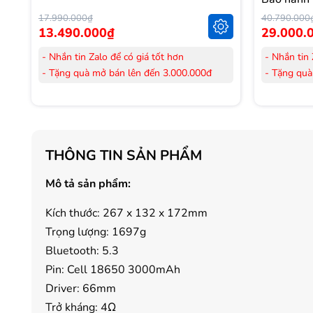
17.990.000₫
40.790.000
13.490.000₫
29.000.
- Nhắn tin Zalo để có giá tốt hơn
- Nhắn tin 
- Tặng quà mở bán lên đến 3.000.000đ
- Tặng quà
- Tặng Voucher trị giá
300.000đ
khi mua
- Tặng Vouc
Laptop
Laptop
- Tặng Voucher trị giá
150.000đ
khi mua
- Tặng Vouc
Máy lọc Không khí
Máy lọc Kh
THÔNG TIN SẢN PHẨM
- Cam kết hàng mới 100%.
- Cam kết
- Lắp đặt, HDSD tại nhà nội thành Hà Nội,
- Lắp đặt,
Mô tả sản phẩm:
Hồ Chí Minh
Hồ Chí Mi
- Vận chuyển Toàn Quốc.
- Vận chuy
Kích thước: 267 x 132 x 172mm
- Bảo hành 24 tháng chính hãng
- Bảo hành
Trọng lượng: 1697g
Bluetooth: 5.3
Pin: Cell 18650 3000mAh
Driver: 66mm
Trở kháng: 4Ω