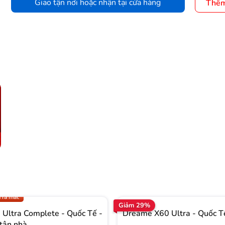
Giao tận nơi hoặc nhận tại cửa hàng
Thêm
.009 để có giá TỐT nhất
 ra mắt
Giảm 29%
Ultra Complete - Quốc Tế -
Dreame X60 Ultra - Quốc T
tận nhà