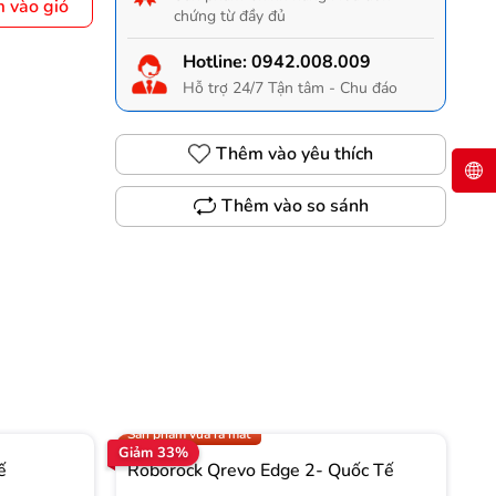
 vào giỏ
chứng từ đầy đủ
Hotline:
0942.008.009
Hỗ trợ 24/7 Tận tâm - Chu đáo
Thêm vào yêu thích
Thêm vào so sánh
Gọi 0942.008.009 để có giá TỐT nhất
Trợ giá 1.000.000đ
Sản phẩm vừa ra mắt
Giảm 33%
Gi
ế
Roborock Qrevo Edge 2- Quốc Tế
R
T