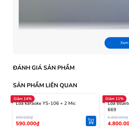
Xem
ĐÁNH GIÁ SẢN PHẨM
SẢN PHẨM LIÊN QUAN
Giảm 14%
Giảm 11%
Loa karaoke YS-106 + 2 Mic
Loa Blue
669
690.000₫
5.400.000₫
590.000₫
4.800.0