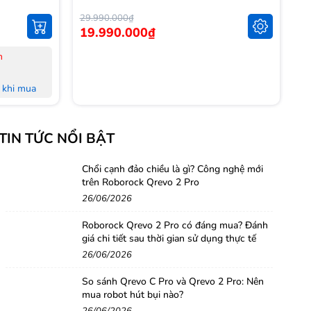
29.990.000₫
14
19.990.000₫
1
n
-
-
khi mua
-
L
khi mua
-
TIN TỨC NỔI BẬT
M
 đủ Hoá
-
-
Chổi cạnh đảo chiều là gì? Công nghệ mới
trên Roborock Qrevo 2 Pro
nh Hà Nội,
H
26/06/2026
-
-
Roborock Qrevo 2 Pro có đáng mua? Đánh
g
giá chi tiết sau thời gian sử dụng thực tế
26/06/2026
So sánh Qrevo C Pro và Qrevo 2 Pro: Nên
mua robot hút bụi nào?