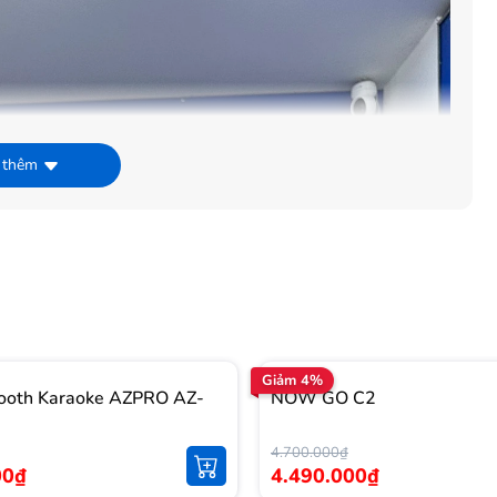
 thêm
Giảm 4%
tooth Karaoke AZPRO AZ-
NOW GO C2
4.700.000₫
00₫
4.490.000₫