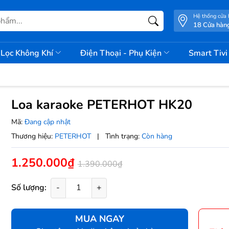
Hệ thống cửa
18 Cửa hàn
Lọc Không Khí
Điện Thoại - Phụ Kiện
Smart Tiv
Loa karaoke PETERHOT HK20
Mã:
Đang cập nhật
Thương hiệu:
PETERHOT
|
Tình trạng:
Còn hàng
1.250.000₫
1.390.000₫
Số lượng:
-
+
MUA NGAY