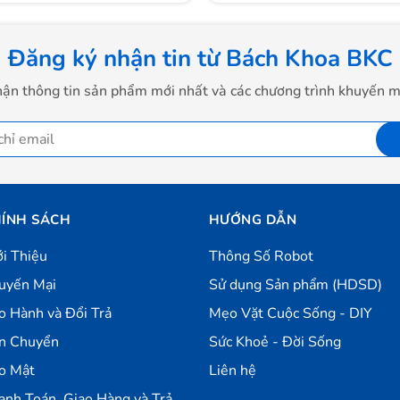
Đăng ký nhận tin từ Bách Khoa BKC
ận thông tin sản phẩm mới nhất và các chương trình khuyến m
ÍNH SÁCH
HƯỚNG DẪN
ới Thiệu
Thông Số Robot
uyến Mại
Sử dụng Sản phẩm (HDSD)
o Hành và Đổi Trả
Mẹo Vặt Cuộc Sống - DIY
n Chuyển
Sức Khoẻ - Đời Sống
o Mật
Liên hệ
anh Toán, Giao Hàng và Trả