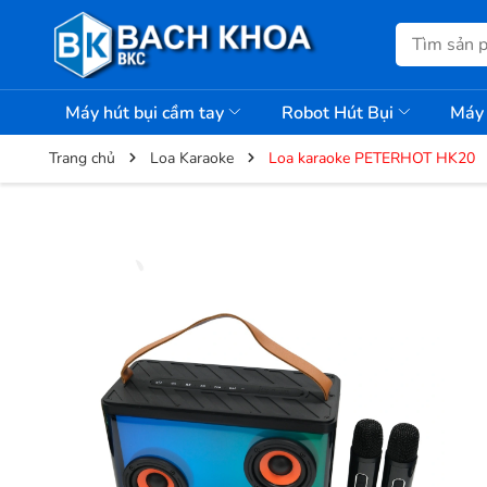
Máy hút bụi cầm tay
Robot Hút Bụi
Máy 
Trang chủ
Loa Karaoke
Loa karaoke PETERHOT HK20