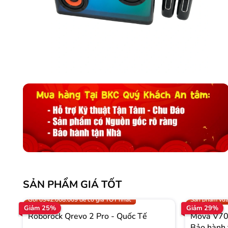
SẢN PHẨM GIÁ TỐT
Trợ giá 300.000đ
Gọi 0942.008
Gọi 0942.008.009 để có giá TỐT nhất
Sản phẩm vừa
Giảm 25%
Giảm 29%
Roborock Qrevo 2 Pro - Quốc Tế
Mova V70 
Bảo hành 