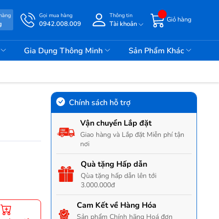
 hàng
Gọi mua hàng
Thông tin
Giỏ hàng
g
0942.008.009
Tài khoản
i
Gia Dụng Thông Minh
Sản Phẩm Khác
Chính sách hỗ trợ
Vận chuyển Lắp đặt
Giao hàng và Lắp đặt Miễn phí tận
nơi
Quà tặng Hấp dẫn
Qùa tặng hấp dẫn lên tới
3.000.000đ
Cam Kết về Hàng Hóa
Sản phẩm Chính hãng Hoá đơn