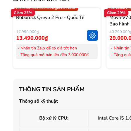
Trợ giá 300.000đ
Gọi 0942.008
Gọi 0942.008.009 để có giá TỐT nhất
Sản phẩm vừa
Giảm 25%
Giảm 29%
Roborock Qrevo 2 Pro - Quốc Tế
Mova V70 
Bảo hành 
17.990.000₫
40.790.000
13.490.000₫
29.000.
- Nhắn tin Zalo để có giá tốt hơn
- Nhắn tin 
- Tặng quà mở bán lên đến 3.000.000đ
- Tặng quà
- Tặng Voucher trị giá
300.000đ
khi mua
- Tặng Vouc
Laptop
Laptop
- Tặng Voucher trị giá
150.000đ
khi mua
- Tặng Vouc
Máy lọc Không khí
Máy lọc Kh
THÔNG TIN SẢN PHẨM
- Cam kết hàng mới 100%.
- Cam kết
- Lắp đặt, HDSD tại nhà nội thành Hà Nội,
- Lắp đặt,
Thông số kỹ thuật
Hồ Chí Minh
Hồ Chí Mi
- Vận chuyển Toàn Quốc.
- Vận chuy
- Bảo hành 24 tháng chính hãng
- Bảo hành
Bộ xử lý CPU:
Intel Core i5 