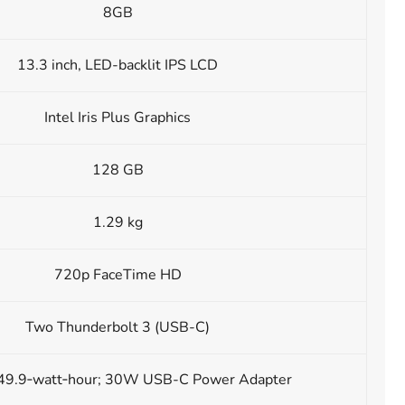
8GB
13.3 inch, LED-backlit IPS LCD
Intel Iris Plus Graphics
128 GB
1.29 kg
720p FaceTime HD
Two Thunderbolt 3 (USB-C)
n 49.9‑watt‑hour; 30W USB-C Power Adapter