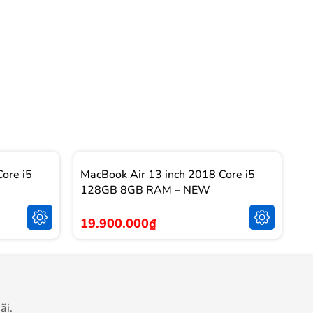
ore i5
MacBook Air 13 inch 2018 Core i5
M
128GB 8GB RAM – NEW
2
19.900.000₫
2
ãi.