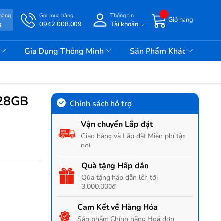
 hàng
Gọi mua hàng
Thông tin
Giỏ hàng
g
0942.008.009
Tài khoản
i
Gia Dụng Thông Minh
Sản Phẩm Khác
128GB
Chính sách hỗ trợ
Vận chuyển Lắp đặt
Giao hàng và Lắp đặt Miễn phí tận
nơi
Quà tặng Hấp dẫn
Qùa tặng hấp dẫn lên tới
3.000.000đ
Cam Kết về Hàng Hóa
Sản phẩm Chính hãng Hoá đơn