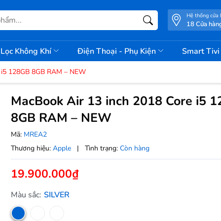
Hệ thống cửa
18 Cửa hàn
Lọc Không Khí
Điện Thoại - Phụ Kiện
Smart Tiv
re i5 128GB 8GB RAM – NEW
MacBook Air 13 inch 2018 Core i5 
8GB RAM – NEW
Mã:
MREA2
Thương hiệu:
Apple
|
Tình trạng:
Còn hàng
19.900.000₫
Màu sắc:
SILVER