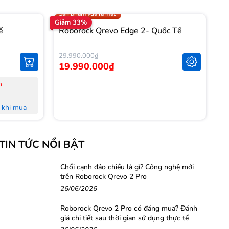
Trợ giá 1.000.000đ
Sản phẩm vừa ra mắt
Giảm 33%
Gi
ế
Roborock Qrevo Edge 2- Quốc Tế
R
T
29.990.000₫
14
19.990.000₫
1
n
-
-
khi mua
-
L
khi mua
-
TIN TỨC NỔI BẬT
M
 đủ Hoá
-
-
Chổi cạnh đảo chiều là gì? Công nghệ mới
trên Roborock Qrevo 2 Pro
nh Hà Nội,
H
26/06/2026
-
-
Roborock Qrevo 2 Pro có đáng mua? Đánh
g
giá chi tiết sau thời gian sử dụng thực tế