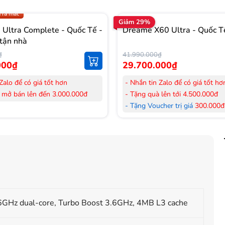
.009 để có giá TỐT nhất
 ra mắt
Giảm 29%
Ultra Complete - Quốc Tế -
Dreame X60 Ultra - Quốc T
tận nhà
₫
41.990.000₫
000₫
29.700.000₫
Zalo để có giá tốt hơn
- Nhắn tin Zalo để có giá tốt hơ
 mở bán lên đến 3.000.000đ
- Tặng quà lên tới 4.500.000đ
her trị giá
300.000đ
khi mua
- Tặng Voucher trị giá
300.000đ
Laptop
her trị giá
150.000đ
khi mua
- Tặng Voucher trị giá
150.000đ
ông khí
Máy lọc Không khí
 hàng mới 100%.
- Cam kết hàng mới 100%. Đầy
 HDSD tại nhà nội thành Hà Nội,
đơn VAT.
nh
- Lắp đặt, HDSD tại nhà nội thà
ển Toàn Quốc.
Hồ Chí Minh
 36 tháng Chính hãng
- Vận chuyển Toàn Quốc.
1.6GHz dual-core, Turbo Boost 3.6GHz, 4MB L3 cache
- Bảo hành 24 tháng chính hãn