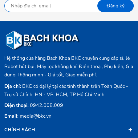
Đăng ký
Máy hút ẩm
New Widetech 18L
được thiết kế với
độ
bền cao
và
tính linh hoạt
:
Bộ nhớ tức thì
: Giữ nguyên các cài đặt sau khi tắt nguồn,
giúp
giảm thời gian thiết lập lại
.
Hoạt động hiệu quả trong môi trường nhiệt độ thấp
,
Hệ thống cửa hàng Bach Khoa BKC chuyên cung cấp sỉ, lẻ
thích hợp sử dụng
trong mùa đông
.
Robot hút bụi, Máy lọc không khí, Điện thoại, Phụ kiện, Gia
Bộ lọc có thể rửa sạch và tái sử dụng
, giúp kéo dài tuổi
dụng Thông minh - Giá tốt, Giao miễn phí.
thọ và duy trì hiệu suất của thiết bị.
Địa chỉ:
BKC có đại lý tại các tỉnh thành trên Toàn Quốc -
Kết Luận
Trụ sở Chính: HN - VP: HCM, TP Hồ Chí Minh,
Máy hút ẩm
New Widetech 18L
là lựa chọn
lý tưởng
Điện thoại:
0942.008.009
cho những ai đang tìm kiếm một
giải pháp hiệu quả
để
Email:
media@bkc.vn
kiểm soát độ ẩm trong không gian sống
, đặc biệt trong
điều kiện thời tiết ẩm ướt hoặc nồm ẩm
. Với
khả năng
CHÍNH SÁCH
hút ẩm mạnh mẽ, thiết kế hiện đại, và tính năng kháng