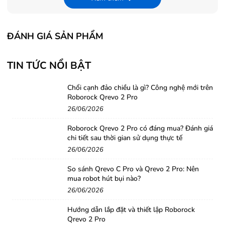
cả gia đình.
Nhiều Chế Độ Và Tốc Độ Gió Linh Hoạt
ĐÁNH GIÁ SẢN PHẨM
Máy hút ẩm
New Widetech 18L
cung cấp
5 chế độ hút
ẩm
và
3 mức gió linh hoạt
(
yếu, trung bình, mạnh
), đáp
TIN TỨC NỔI BẬT
ứng mọi nhu cầu sử dụng khác nhau:
Chổi cạnh đảo chiều là gì? Công nghệ mới trên
Chế độ hút ẩm liên tục
: Duy trì độ ẩm ổn định.
Roborock Qrevo 2 Pro
26/06/2026
Chế độ sấy khô quần áo
: Đặc biệt hữu ích trong
mùa
mưa
.
Roborock Qrevo 2 Pro có đáng mua? Đánh giá
chi tiết sau thời gian sử dụng thực tế
3 mức độ ẩm có thể tùy chỉnh
(
40%, 50%, 60%
), giúp
26/06/2026
giữ cho
không khí luôn ở mức độ lý tưởng
, mang lại cảm
So sánh Qrevo C Pro và Qrevo 2 Pro: Nên
giác dễ chịu và khỏe khoắn.
mua robot hút bụi nào?
26/06/2026
Vận Hành Êm Ái, Tiết Kiệm Năng Lượng
Hướng dẫn lắp đặt và thiết lập Roborock
Với
độ ồn chỉ 38dB
, New Widetech 18L vận hành
êm
Qrevo 2 Pro