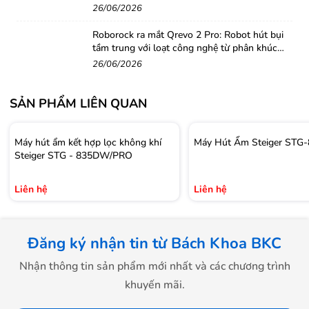
ái
, không gây ảnh hưởng đến giấc ngủ hay công việc của
26/06/2026
bạn. Máy sử dụng
động cơ DC công nghệ Nhật Bản
kết
Roborock ra mắt Qrevo 2 Pro: Robot hút bụi
hợp với
hệ thống giảm rung
, giúp giảm thiểu tiếng ồn
tầm trung với loạt công nghệ từ phân khúc
và
tiết kiệm năng lượng
. Công suất tiêu thụ chỉ
cao cấp
26/06/2026
0.45KW
, giúp bạn
tiết kiệm điện năng
mà vẫn đạt hiệu
quả hút ẩm tối ưu.
SẢN PHẨM LIÊN QUAN
Điều Khiển Thông Minh Qua Ứng Dụng Mi
Home
Máy hút ẩm kết hợp lọc không khí
Máy Hút Ẩm Steiger ST
Steiger STG - 835DW/PRO
Máy hút ẩm
New Widetech 18L
còn được tích hợp công
nghệ
điều khiển thông minh qua ứng dụng Mi Home
Liên hệ
Liên hệ
trên điện thoại. Bạn có thể
dễ dàng cài đặt các chế độ
hoạt động
,
theo dõi mức độ ẩm trong thời gian thực
và
điều chỉnh các chức năng máy từ xa
một cách tiện lợi.
Đăng ký nhận tin từ Bách Khoa BKC
Điều này mang đến
trải nghiệm sử dụng hiện đại, tiết
Nhận thông tin sản phẩm mới nhất và các chương trình
kiệm thời gian và công sức
.
khuyến mãi.
Bền Bỉ Và Linh Hoạt