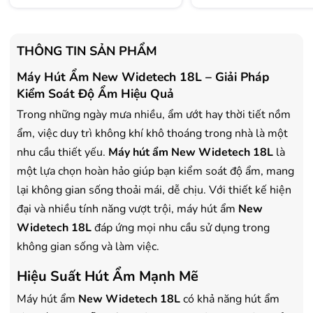
- Tặng Voucher trị giá
300.000đ
khi
- Tặng Voucher trị giá
300
mua Laptop
mua Laptop
- Tặng Voucher trị giá
150.000đ
khi
- Tặng Voucher trị giá
150
THÔNG TIN SẢN PHẨM
mua Máy lọc Không khí
mua Máy lọc Không khí
Máy Hút Ẩm New Widetech 18L – Giải Pháp
- Cam kết hàng mới 100%.
- Cam kết hàng mới 100%
- Lắp đặt, HDSD tại nhà nội thành
- Lắp đặt, HDSD tại nhà n
Kiểm Soát Độ Ẩm Hiệu Quả
Hà Nội, Hồ Chí Minh
Hà Nội, Hồ Chí Minh
Trong những ngày mưa nhiều, ẩm ướt hay thời tiết nồm
- Vận chuyển Toàn Quốc.
- Vận chuyển Toàn Quốc.
ẩm, việc duy trì không khí khô thoáng trong nhà là một
- Bảo hành 24 tháng chính hãng
- Bảo hành 36 tháng Chí
nhu cầu thiết yếu.
Máy hút ẩm New Widetech 18L
là
một lựa chọn hoàn hảo giúp bạn kiểm soát độ ẩm, mang
lại không gian sống thoải mái, dễ chịu. Với thiết kế hiện
đại và nhiều tính năng vượt trội, máy hút ẩm
New
Widetech 18L
đáp ứng mọi nhu cầu sử dụng trong
không gian sống và làm việc.
Hiệu Suất Hút Ẩm Mạnh Mẽ
Máy hút ẩm
New Widetech 18L
có khả năng hút ẩm