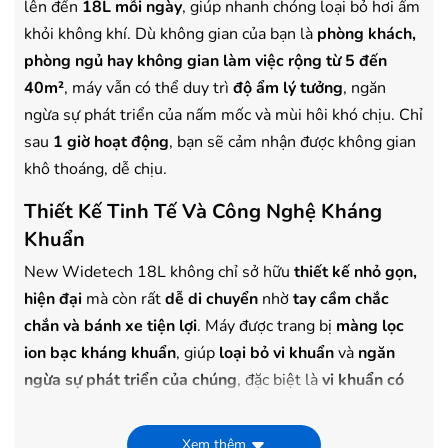
lên đến
18L mỗi ngày
, giúp nhanh chóng loại bỏ hơi ẩm
khỏi không khí. Dù không gian của bạn là
phòng khách,
phòng ngủ hay không gian làm việc rộng từ 5 đến
40m²
, máy vẫn có thể duy trì
độ ẩm lý tưởng
, ngăn
ngừa sự phát triển của nấm mốc và mùi hôi khó chịu. Chỉ
sau
1 giờ hoạt động
, bạn sẽ cảm nhận được không gian
khô thoáng, dễ chịu.
Thiết Kế Tinh Tế Và Công Nghệ Kháng
Khuẩn
New Widetech 18L không chỉ sở hữu
thiết kế nhỏ gọn,
hiện đại
mà còn rất
dễ di chuyển
nhờ
tay cầm chắc
chắn và bánh xe tiện lợi
. Máy được trang bị
màng lọc
ion bạc kháng khuẩn
, giúp
loại bỏ vi khuẩn
và
ngăn
ngừa sự phát triển của chúng
, đặc biệt là
vi khuẩn có
hại như E.coli
. Chính vì vậy, không gian của bạn không
chỉ khô thoáng mà còn
trong lành, bảo vệ sức khỏe
cho
Xem thêm