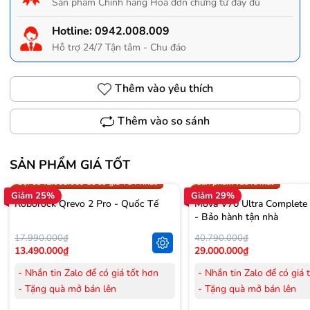
Sản phẩm Chính hãng Hoá đơn chứng từ đầy đủ
Hotline:
0942.008.009
Hỗ trợ 24/7 Tận tâm - Chu đáo
Thêm vào yêu thích
Thêm vào so sánh
SẢN PHẨM GIÁ TỐT
Trợ giá 300.000đ
Gọi 0942.008.009 để có giá T
Gọi 0942.008.009 để có giá TỐT nhất
Sản phẩm vừa ra mắt
Giảm 25%
Giảm 29%
Roborock Qrevo 2 Pro - Quốc Tế
Mova V70 Ultra Complete
- Bảo hành tận nhà
17.990.000₫
40.790.000₫
13.490.000₫
29.000.000₫
- Nhắn tin Zalo để có giá tốt hơn
- Nhắn tin Zalo để có giá 
- Tặng quà mở bán lên
- Tặng quà mở bán lên
đến 3.000.000đ
đến 3.000.000đ