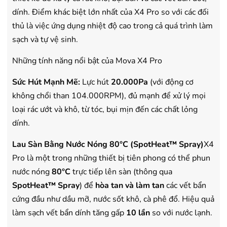
dính. Điểm khác biệt lớn nhất của X4 Pro so với các đối
thủ là việc ứng dụng nhiệt độ cao trong cả quá trình làm
sạch và tự vệ sinh.
Những tính năng nổi bật của Mova X4 Pro
Sức Hút Mạnh Mẽ:
Lực hút
20.000Pa
(với động cơ
không chổi than 104.000RPM), đủ mạnh để xử lý mọi
loại rác ướt và khô, từ tóc, bụi mịn đến các chất lỏng
dính.
Lau Sàn Bằng Nước Nóng 80°C (SpotHeat™ Spray)
X4
Pro là một trong những thiết bị tiên phong có thể phun
nước nóng
80°C
trực tiếp lên sàn (thông qua
SpotHeat™ Spray
) để
hòa tan và làm tan
các vết bẩn
cứng đầu như dầu mỡ, nước sốt khô, cà phê đổ. Hiệu quả
làm sạch vết bẩn dính tăng gấp
10 lần
so với nước lạnh.