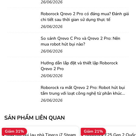
26/06/2026
Tự Giặt Con Lăn Nước Nóng 100°C:
Sau khi vệ sinh,
người dùng chỉ cần đẩy máy vào trạm sạc. X4 Pro sẽ tự
Roborock Qrevo 2 Pro có đáng mua? Đánh giá
chi tiết sau thời gian sử dụng thực tế
động giặt con lăn bằng nước nóng
100°C
để tiêu diệt vi
26/06/2026
khuẩn, nấm mốc và loại bỏ triệt để chất bẩn, dầu mỡ
bám dính.
So sánh Qrevo C Pro và Qrevo 2 Pro: Nên
mua robot hút bụi nào?
Sấy Khô Nóng 90°C
Tự động sấy khô con lăn bằng khí
26/06/2026
nóng
90°C
ngay sau khi giặt, chỉ mất
5 phút
(chế độ sấy
Hướng dẫn lắp đặt và thiết lập Roborock
nhanh) hoặc 15-30 phút (chế độ yên tĩnh), ngăn ngừa
Qrevo 2 Pro
mùi hôi và kéo dài tuổi thọ con lăn.
26/06/2026
Thiết Kế Chống Rối 100%
Con lăn được trang bị
lưỡi
Roborock ra mắt Qrevo 2 Pro: Robot hút bụi
tầm trung với loạt công nghệ từ phân khúc
gạt có răng cưa
(Tangle-Free Scraper) giúp loại bỏ tóc
cao cấp
26/06/2026
và lông thú cưng bám vào, đảm bảo con lăn luôn sạch và
hoạt động trơn tru.
SẢN PHẨM LIÊN QUAN
Tách Chất Thải Rắn - Lỏng
Thùng nước bẩn được thiết
Giảm 31%
Giảm 21%
kế để phân tách chất thải rắn và lỏng, giúp việc đổ bỏ và
Máy hút bụi lau nhà Tineco i7 Steam
Roborock F25 Gen 2 Quốc