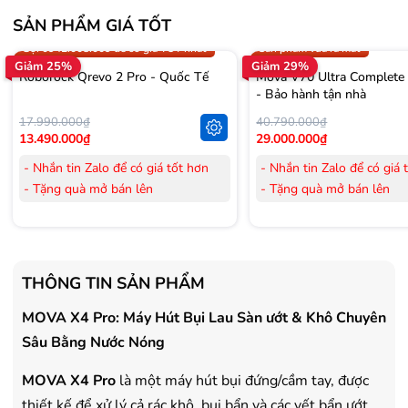
SẢN PHẨM GIÁ TỐT
Trợ giá 300.000đ
Gọi 0942.008.009 để có giá T
Gọi 0942.008.009 để có giá TỐT nhất
Sản phẩm vừa ra mắt
Giảm 25%
Giảm 29%
Roborock Qrevo 2 Pro - Quốc Tế
Mova V70 Ultra Complete
- Bảo hành tận nhà
17.990.000₫
40.790.000₫
13.490.000₫
29.000.000₫
- Nhắn tin Zalo để có giá tốt hơn
- Nhắn tin Zalo để có giá 
- Tặng quà mở bán lên
- Tặng quà mở bán lên
đến 3.000.000đ
đến 3.000.000đ
- Tặng Voucher trị giá
300.000đ
khi
- Tặng Voucher trị giá
300
mua Laptop
mua Laptop
- Tặng Voucher trị giá
150.000đ
khi
- Tặng Voucher trị giá
150
THÔNG TIN SẢN PHẨM
mua Máy lọc Không khí
mua Máy lọc Không khí
- Cam kết hàng mới 100%.
- Cam kết hàng mới 100%
MOVA X4 Pro: Máy Hút Bụi Lau Sàn ướt & Khô Chuyên
- Lắp đặt, HDSD tại nhà nội thành
- Lắp đặt, HDSD tại nhà n
Sâu Bằng Nước Nóng
Hà Nội, Hồ Chí Minh
Hà Nội, Hồ Chí Minh
- Vận chuyển Toàn Quốc.
- Vận chuyển Toàn Quốc.
MOVA X4 Pro
là một máy hút bụi đứng/cầm tay, được
- Bảo hành 24 tháng chính hãng
- Bảo hành 36 tháng Chí
thiết kế để xử lý cả rác khô, bụi bẩn và các vết bẩn ướt,