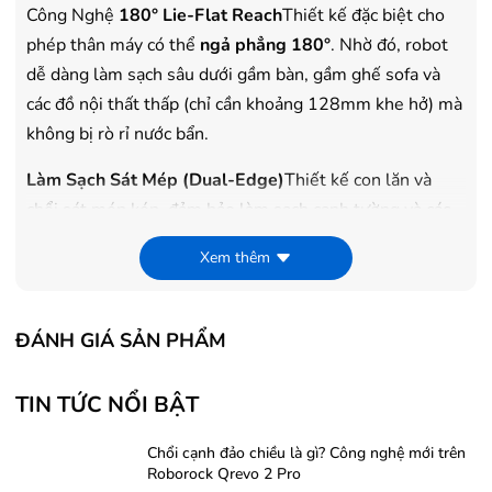
Công Nghệ
180° Lie-Flat Reach
Thiết kế đặc biệt cho
phép thân máy có thể
ngả phẳng 180°
. Nhờ đó, robot
dễ dàng làm sạch sâu dưới gầm bàn, gầm ghế sofa và
các đồ nội thất thấp (chỉ cần khoảng 128mm khe hở) mà
không bị rò rỉ nước bẩn.
Làm Sạch Sát Mép (Dual-Edge)
Thiết kế con lăn và
chổi sát mép kép, đảm bảo làm sạch cạnh tường và các
góc nhà hiệu quả, loại bỏ hoàn toàn các "điểm mù".
Xem thêm
Phát Hiện Bụi Bẩn (Smart Detection)
Tự động điều
chỉnh lực hút và lượng nước dựa trên cảm biến nhận diện
ĐÁNH GIÁ SẢN PHẨM
mức độ bẩn của sàn, tối ưu hóa hiệu suất và pin.
Đèn
LED Xanh Lá
Tích hợp đèn LED xanh lá trên đầu chổi
TIN TỨC NỔI BẬT
giúp hiển thị rõ ràng bụi bẩn ẩn, tóc và lông thú cưng
trên sàn, đặc biệt hữu ích khi làm sạch trong điều kiện
Chổi cạnh đảo chiều là gì? Công nghệ mới trên
thiếu sáng.
Roborock Qrevo 2 Pro