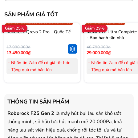
SẢN PHẨM GIÁ TỐT
Trợ giá 300.000đ
Gọi 0942.008.009 để có giá T
Gọi 0942.008.009 để có giá TỐT nhất
Sản phẩm vừa ra mắt
Giảm 25%
Giảm 29%
Roborock Qrevo 2 Pro - Quốc Tế
Mova V70 Ultra Complete
- Bảo hành tận nhà
17.990.000₫
40.790.000₫
13.490.000₫
29.000.000₫
- Nhắn tin Zalo để có giá tốt hơn
- Nhắn tin Zalo để có giá 
- Tặng quà mở bán lên
- Tặng quà mở bán lên
đến 3.000.000đ
đến 3.000.000đ
- Tặng Voucher trị giá
300.000đ
khi
- Tặng Voucher trị giá
300
mua Laptop
mua Laptop
- Tặng Voucher trị giá
150.000đ
khi
- Tặng Voucher trị giá
150
THÔNG TIN SẢN PHẨM
mua Máy lọc Không khí
mua Máy lọc Không khí
- Cam kết hàng mới 100%.
- Cam kết hàng mới 100%
Roborock F25 Gen 2
là máy hút bụi lau sàn khô ướt
- Lắp đặt, HDSD tại nhà nội thành
- Lắp đặt, HDSD tại nhà n
thông minh, sở hữu lực hút mạnh mẽ 20.000Pa, khả
Hà Nội, Hồ Chí Minh
Hà Nội, Hồ Chí Minh
năng lau sát viền hiệu quả, chống rối tóc tối ưu và tự
- Vận chuyển Toàn Quốc.
- Vận chuyển Toàn Quốc.