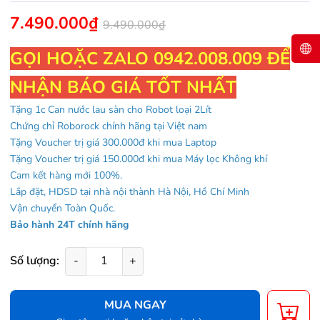
7.490.000₫
9.490.000₫
GỌI HOẶC ZALO 0942.008.009 ĐỂ
NHẬN BÁO GIÁ TỐT NHẤT
Tặng 1c Can nước lau sàn cho Robot loại 2Lít
Chứng chỉ Roborock chính hãng tại Việt nam
Tặng Voucher trị giá 300.000đ khi mua Laptop
Tặng Voucher trị giá 150.000đ khi mua Máy lọc Không khí
Cam kết hàng mới 100%.
Lắp đặt, HDSD tại nhà nội thành Hà Nội, Hồ Chí Minh
Vận chuyển Toàn Quốc.
Bảo hành 24T chính hãng
Số lượng:
-
+
MUA NGAY