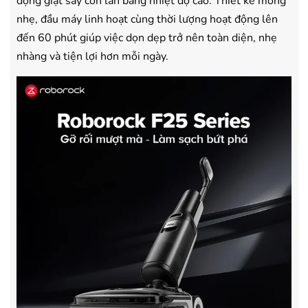
động giặt sấy con lăn bằng nhiệt độ cao. Thiết kế mỏng
- Bảo hành 24 tháng chính hãng
- Bảo hành 36 tháng Chí
nhẹ, đầu máy linh hoạt cùng thời lượng hoạt động lên
đến 60 phút giúp việc dọn dẹp trở nên toàn diện, nhẹ
nhàng và tiện lợi hơn mỗi ngày.