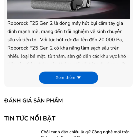
Roborock F25 Gen 2 là dòng máy hút bụi cầm tay gia
đình mạnh mẽ, mang đến trải nghiệm vệ sinh chuyên
sâu và tiện lợi. Với lực hút cực đại lên đến 20.000 Pa,
Roborock F25 Gen 2 có khả năng làm sạch sâu trên
nhiều loại bề mặt, từ thảm, sàn gỗ đến các khu vực khó
tiếp cận. Sản phẩm này không chỉ nổi bật với công suất
hút mạnh mà còn sở hữu những tính năng cao cấp như:
Xem thêm
ĐÁNH GIÁ SẢN PHẨM
TIN TỨC NỔI BẬT
Chổi cạnh đảo chiều là gì? Công nghệ mới trên