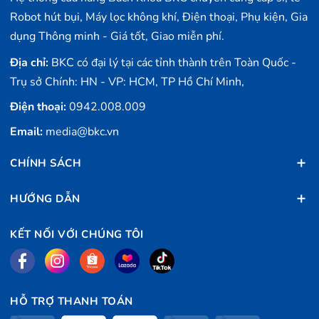
sinh nhà cửa. Đặc biệt, sản phẩm đáp ứng tốt nhu cầu vệ
Robot hút bụi, Máy lọc không khí, Điện thoại, Phụ kiện, Gia
sinh trong gia đình nhờ tính năng tự động hóa cao, dễ
dụng Thông minh - Giá tốt, Giao miễn phí.
dàng sử dụng và thân thiện với người dùng.
Địa chỉ:
BKC có đại lý tại các tỉnh thành trên Toàn Quốc -
Nếu bạn đang tìm kiếm một dòng máy hút bụi cầm tay
Trụ sở Chính: HN - VP: HCM, TP Hồ Chí Minh,
có thiết kế tinh tế, hiệu suất mạnh mẽ và nhiều tiện ích
Điện thoại:
0942.008.009
thông minh, Roborock F25 Gen 2 sẽ là lựa chọn lý
Email:
media@bkc.vn
tưởng.
CHÍNH SÁCH
HƯỚNG DẪN
KẾT NỐI VỚI CHÚNG TÔI
HỖ TRỢ THANH TOÁN