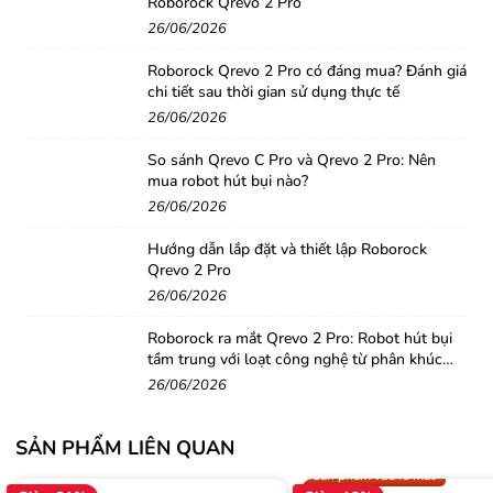
Roborock Qrevo 2 Pro
26/06/2026
- Đầu bàn chải xoay 70°: Giúp nhanh chóng loại bỏ các
Roborock Qrevo 2 Pro có đáng mua? Đánh giá
vết bẩn cứng đầu và tăng hiệu quả làm sạch.
chi tiết sau thời gian sử dụng thực tế
26/06/2026
- Giặt giẻ bằng nước nóng 90°C: Đảm bảo khả năng loại
bỏ vi khuẩn, ngăn chặn sự phát triển của nấm mốc và
So sánh Qrevo C Pro và Qrevo 2 Pro: Nên
giảm thiểu nguy cơ bị bỏng so với việc giặt bằng tay.
mua robot hút bụi nào?
26/06/2026
Ưu Điểm Vượt Trội Của Roborock F25 Gen 2
Hướng dẫn lắp đặt và thiết lập Roborock
Qrevo 2 Pro
- Dung tích bình chứa nước sạch lớn: Với dung tích
26/06/2026
870ml, Roborock F25 Gen 2 có thể sử dụng trong thời
Roborock ra mắt Qrevo 2 Pro: Robot hút bụi
gian dài mà không cần đổ nước thường xuyên. Ngoài ra,
tầm trung với loạt công nghệ từ phân khúc
hệ thống phun nước với 32 lỗ giúp phân phối nước đều
cao cấp
26/06/2026
đặn, tối ưu hiệu quả làm sạch.
- Thiết kế tiện dụng và hiệu quả: Kết hợp giữa hiệu suất
SẢN PHẨM LIÊN QUAN
Gọi 0942.008.009 để có giá T
và tính tiện lợi, Roborock F25 Gen 2 là lựa chọn lý
Sản phẩm vừa ra mắt