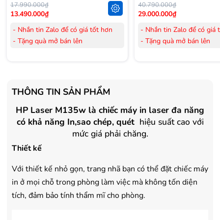
17.990.000₫
40.790.000₫
13.490.000₫
29.000.000₫
- Nhắn tin Zalo để có giá tốt hơn
- Nhắn tin Zalo để có giá 
- Tặng quà mở bán lên
- Tặng quà mở bán lên
đến 3.000.000đ
đến 3.000.000đ
- Tặng Voucher trị giá
300.000đ
khi
- Tặng Voucher trị giá
300
mua Laptop
mua Laptop
- Tặng Voucher trị giá
150.000đ
khi
- Tặng Voucher trị giá
150
THÔNG TIN SẢN PHẨM
mua Máy lọc Không khí
mua Máy lọc Không khí
- Cam kết hàng mới 100%.
HP Laser M135w là chiếc máy in laser đa năng
- Cam kết hàng mới 100%
- Lắp đặt, HDSD tại nhà nội thành
- Lắp đặt, HDSD tại nhà n
có khả năng In,sao chép, quét
hiệu suất cao với
Hà Nội, Hồ Chí Minh
Hà Nội, Hồ Chí Minh
mức giá phải chăng.
- Vận chuyển Toàn Quốc.
- Vận chuyển Toàn Quốc.
Thiết kế
- Bảo hành 24 tháng chính hãng
- Bảo hành 36 tháng Chí
Với thiết kế nhỏ gọn, trang nhã bạn có thể đặt chiếc máy
in ở mọi chỗ trong phòng làm việc mà không tốn diện
tích, đảm bảo tính thẩm mĩ cho phòng.