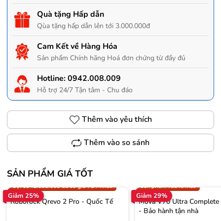
Quà tặng Hấp dẫn
Qùa tặng hấp dẫn lên tới 3.000.000đ
Cam Kết về Hàng Hóa
Sản phẩm Chính hãng Hoá đơn chứng từ đầy đủ
Hotline:
0942.008.009
Hỗ trợ 24/7 Tận tâm - Chu đáo
Thêm vào yêu thích
Thêm vào so sánh
SẢN PHẨM GIÁ TỐT
Trợ giá 300.000đ
Gọi 0942.008.009 để có giá T
Gọi 0942.008.009 để có giá TỐT nhất
Sản phẩm vừa ra mắt
Giảm 25%
Giảm 29%
Roborock Qrevo 2 Pro - Quốc Tế
Mova V70 Ultra Complete
- Bảo hành tận nhà