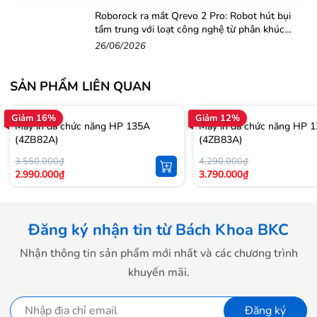
Roborock ra mắt Qrevo 2 Pro: Robot hút bụi
tầm trung với loạt công nghệ từ phân khúc
cao cấp
26/06/2026
SẢN PHẨM LIÊN QUAN
Giảm 16%
Giảm 12%
Máy in đa chức năng HP 135A
Máy in đa chức năng HP
(4ZB82A)
(4ZB83A)
3.550.000₫
4.290.000₫
2.990.000₫
3.790.000₫
Đăng ký nhận tin từ Bách Khoa BKC
Nhận thông tin sản phẩm mới nhất và các chương trình
khuyến mãi.
Đăng ký