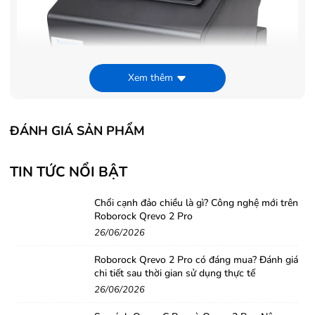
Xem thêm
ĐÁNH GIÁ SẢN PHẨM
TIN TỨC NỔI BẬT
Xprinter Q200
là dòng máy in được nâng cấp từ XP-
Q80I, đặc biệt đầu in được nâng cấp với công nghệ đầu
Chổi cạnh đảo chiều là gì? Công nghệ mới trên
in Sekio của Nhật làm tăng tuổi thọ của đầu in. Phần dao
Roborock Qrevo 2 Pro
cắt được làm bằng thép dễ dàng trong việc cắt giấy giúp
26/06/2026
tiết kiệm thời gian, tăng hiệu suất công việc.
Roborock Qrevo 2 Pro có đáng mua? Đánh giá
chi tiết sau thời gian sử dụng thực tế
26/06/2026