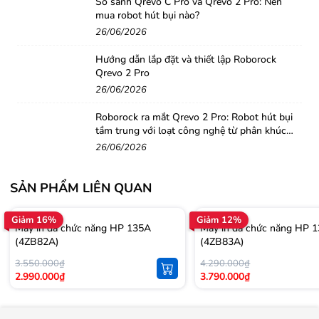
So sánh Qrevo C Pro và Qrevo 2 Pro: Nên
mua robot hút bụi nào?
26/06/2026
Hướng dẫn lắp đặt và thiết lập Roborock
Qrevo 2 Pro
26/06/2026
Roborock ra mắt Qrevo 2 Pro: Robot hút bụi
tầm trung với loạt công nghệ từ phân khúc
cao cấp
26/06/2026
SẢN PHẨM LIÊN QUAN
Giảm 16%
Giảm 12%
Máy in đa chức năng HP 135A
Máy in đa chức năng HP
(4ZB82A)
(4ZB83A)
Xprinter Q200
với thiết kế nhỏ gọn dễ dàng cho việc
3.550.000₫
4.290.000₫
2.990.000₫
3.790.000₫
lắp đặt ở mọi không gian cửa hàng hay siêu thị. Máy còn
được tăng cường khả năng chống ẩm giúp cho việc sử