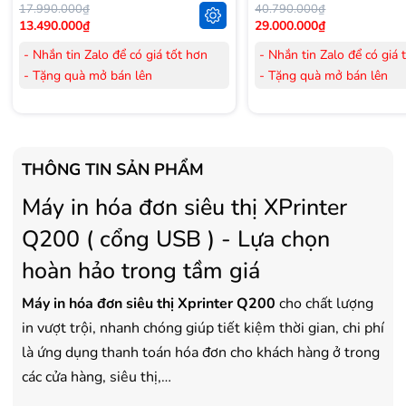
17.990.000₫
40.790.000₫
13.490.000₫
29.000.000₫
- Nhắn tin Zalo để có giá tốt hơn
- Nhắn tin Zalo để có giá 
- Tặng quà mở bán lên
- Tặng quà mở bán lên
đến 3.000.000đ
đến 3.000.000đ
- Tặng Voucher trị giá
300.000đ
khi
- Tặng Voucher trị giá
300
mua Laptop
mua Laptop
- Tặng Voucher trị giá
150.000đ
khi
- Tặng Voucher trị giá
150
THÔNG TIN SẢN PHẨM
mua Máy lọc Không khí
mua Máy lọc Không khí
Máy in hóa đơn siêu thị XPrinter
- Cam kết hàng mới 100%.
- Cam kết hàng mới 100%
- Lắp đặt, HDSD tại nhà nội thành
- Lắp đặt, HDSD tại nhà n
Q200 ( cổng USB ) - Lựa chọn
Hà Nội, Hồ Chí Minh
Hà Nội, Hồ Chí Minh
- Vận chuyển Toàn Quốc.
- Vận chuyển Toàn Quốc.
hoàn hảo trong tầm giá
- Bảo hành 24 tháng chính hãng
- Bảo hành 36 tháng Chí
Máy in hóa đơn
siêu thị Xprinter Q200
cho chất lượng
in vượt trội, nhanh chóng giúp tiết kiệm thời gian, chi phí
là ứng dụng thanh toán hóa đơn cho khách hàng ở trong
các cửa hàng, siêu thị,…