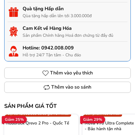
Quà tặng Hấp dẫn
Qùa tặng hấp dẫn lên tới 3.000.000đ
Cam Kết về Hàng Hóa
Sản phẩm Chính hãng Hoá đơn chứng từ đầy đủ
Hotline:
0942.008.009
Hỗ trợ 24/7 Tận tâm - Chu đáo
Thêm vào yêu thích
Thêm vào so sánh
SẢN PHẨM GIÁ TỐT
Trợ giá 300.000đ
Gọi 0942.008.009 để có giá T
Gọi 0942.008.009 để có giá TỐT nhất
Sản phẩm vừa ra mắt
Giảm 25%
Giảm 29%
Roborock Qrevo 2 Pro - Quốc Tế
Mova V70 Ultra Complete
- Bảo hành tận nhà