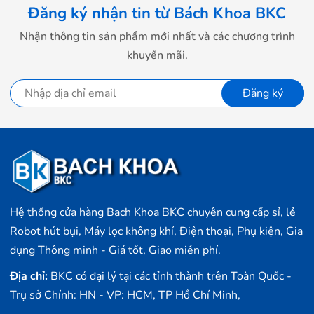
dụng máy trong những khu vực ẩm ướt như nhà bếp mà
Đăng ký nhận tin từ Bách Khoa BKC
không lo bị hỏng hóc thiết bị.
Nhận thông tin sản phẩm mới nhất và các chương trình
Máy in hóa đơn Xprinter Q200
có lõi máy in nhiệt, là
khuyến mãi.
sản phẩm cao cấp, tốc độ in ấn nhanh chóng, độ bền ổn
định, độ phân giải cao 576 điểm/dòng mang đến chất
Đăng ký
lượng in tốt, chi tiết không bị mờ đáp ứng nhu cầu của
người sử dụng.
THÔNG SỐ KỸ THUẬT
Sản phẩm
Máy in hóa đơn siêu thị
Hệ thống cửa hàng Bach Khoa BKC chuyên cung cấp sỉ, lẻ
Hãng sản
Robot hút bụi, Máy lọc không khí, Điện thoại, Phụ kiện, Gia
XPrinter
xuất
dụng Thông minh - Giá tốt, Giao miễn phí.
Địa chỉ:
BKC có đại lý tại các tỉnh thành trên Toàn Quốc -
Model
XPrinter Q200
Trụ sở Chính: HN - VP: HCM, TP Hồ Chí Minh,