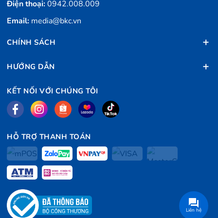
Điện thoại:
0942.008.009
Công nghệ
In nhiệt trực tiếp
Email:
media@bkc.vn
in
CHÍNH SÁCH
Khổ giấy
K80
HƯỚNG DẪN
Bộ nhớ
64K bytes
KẾT NỐI VỚI CHÚNG TÔI
Tốc độ
200 mm/ giây
Tự động cắt
HỖ TRỢ THANH TOÁN
Có
giấy
Độ phân
578 điểm/dòng HOẶC 512
giải
điểm/dòng
Liên hệ