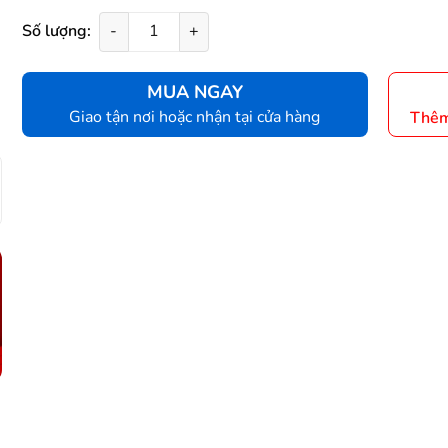
Số lượng:
-
+
MUA NGAY
Giao tận nơi hoặc nhận tại cửa hàng
Thêm