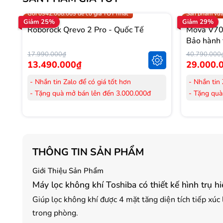
Trợ giá 300.000đ
Gọi 0942.008
Gọi 0942.008.009 để có giá TỐT nhất
Sản phẩm vừa
Giảm 25%
Giảm 29%
Roborock Qrevo 2 Pro - Quốc Tế
Mova V70 
Bảo hành 
17.990.000₫
40.790.000
13.490.000₫
29.000.
- Nhắn tin Zalo để có giá tốt hơn
- Nhắn tin 
- Tặng quà mở bán lên đến 3.000.000đ
- Tặng quà
- Tặng Voucher trị giá
300.000đ
khi mua
- Tặng Vouc
Laptop
Laptop
- Tặng Voucher trị giá
150.000đ
khi mua
- Tặng Vouc
Máy lọc Không khí
Máy lọc Kh
THÔNG TIN SẢN PHẨM
- Cam kết hàng mới 100%.
- Cam kết
- Lắp đặt, HDSD tại nhà nội thành Hà Nội,
- Lắp đặt,
Giới Thiệu Sản Phẩm
Hồ Chí Minh
Hồ Chí Mi
Máy lọc không khí Toshiba có thiết kế hình trụ h
- Vận chuyển Toàn Quốc.
- Vận chuy
- Bảo hành 24 tháng chính hãng
- Bảo hành
Giúp lọc không khí được 4 mặt tăng diện tích tiếp xúc
trong phòng.