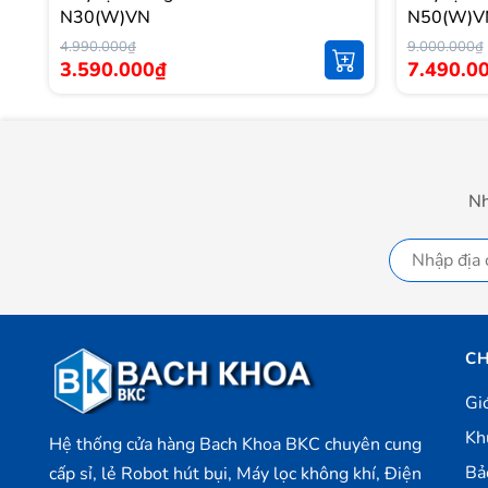
N30(W)VN
N50(W)V
4.990.000₫
9.000.000₫
3.590.000₫
7.490.0
Bộ lọc 5 trong 1 thế hệ mới giúp tăng hiệu quả t
Lớp lọc thô bên ngoài giúp lọc những hạt bụi kích thướ
Lớp PET là để lọc những hạt bụi kích thước lớn.
Nh
Lớp than hoạt tính: khử mùi, diệt khuẩn.
Lớp EPA: lọc bụi min PM 2.5.
Lớp PET cuối cùng để giữ cho toàn bộ lọc được cứng c
CH
Gi
Kh
Hệ thống cửa hàng Bach Khoa BKC chuyên cung
Bả
cấp sỉ, lẻ Robot hút bụi, Máy lọc không khí, Điện