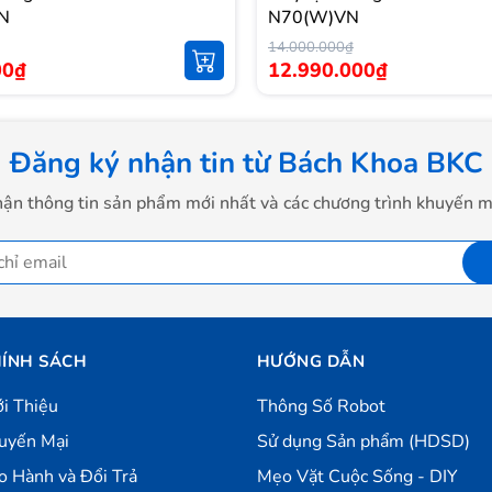
N
N70(W)VN
14.000.000₫
00₫
12.990.000₫
hanh lọc, mang đến không khí trong lành, tinh khiết
c lớn, tóc, lông thú cưng.
Đăng ký nhận tin từ Bách Khoa BKC
ận thông tin sản phẩm mới nhất và các chương trình khuyến m
áp.
ÍNH SÁCH
HƯỚNG DẪN
ới Thiệu
Thông Số Robot
uyến Mại
Sử dụng Sản phẩm (HDSD)
o Hành và Đổi Trả
Mẹo Vặt Cuộc Sống - DIY