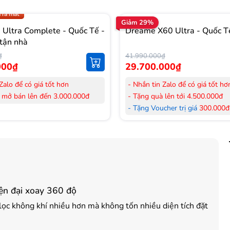
.009 để có giá TỐT nhất
 ra mắt
Giảm 29%
Ultra Complete - Quốc Tế -
Dreame X60 Ultra - Quốc T
tận nhà
₫
41.990.000₫
000₫
29.700.000₫
Zalo để có giá tốt hơn
- Nhắn tin Zalo để có giá tốt hơ
 mở bán lên đến 3.000.000đ
- Tặng quà lên tới 4.500.000đ
her trị giá
300.000đ
khi mua
- Tặng Voucher trị giá
300.000đ
Laptop
her trị giá
150.000đ
khi mua
- Tặng Voucher trị giá
150.000đ
ông khí
Máy lọc Không khí
 hàng mới 100%.
- Cam kết hàng mới 100%. Đầy
 HDSD tại nhà nội thành Hà Nội,
đơn VAT.
nh
- Lắp đặt, HDSD tại nhà nội thà
iện đại xoay 360 độ
ển Toàn Quốc.
Hồ Chí Minh
 36 tháng Chính hãng
- Vận chuyển Toàn Quốc.
 lọc không khí nhiều hơn mà không tốn nhiều diện tích đặt
- Bảo hành 24 tháng chính hãn