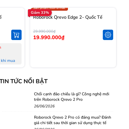
Trợ giá 1.000.000đ
Sản phẩm vừa ra mắt
Giảm 33%
Gi
ế
Roborock Qrevo Edge 2- Quốc Tế
R
T
29.990.000₫
14
19.990.000₫
1
n
-
-
khi mua
-
L
khi mua
-
TIN TỨC NỔI BẬT
M
 đủ Hoá
-
-
Chổi cạnh đảo chiều là gì? Công nghệ mới
trên Roborock Qrevo 2 Pro
nh Hà Nội,
H
26/06/2026
-
-
Roborock Qrevo 2 Pro có đáng mua? Đánh
g
giá chi tiết sau thời gian sử dụng thực tế