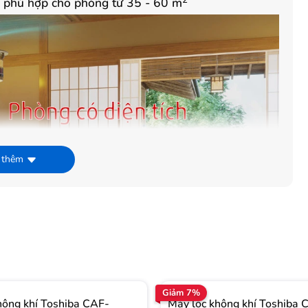
W phù hợp cho phòng từ 35 - 60 m
 thêm
Giảm 7%
hông khí Toshiba CAF-
Máy lọc không khí Toshiba 