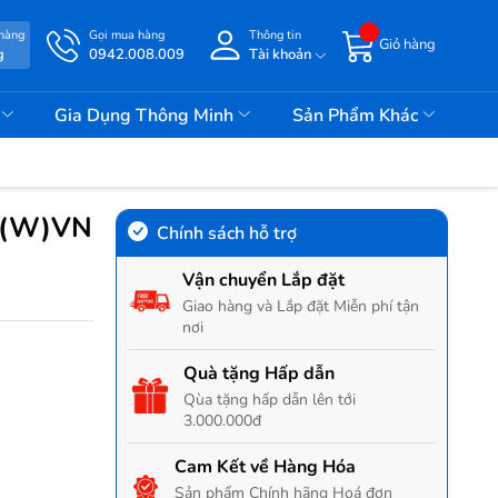
 hàng
Gọi mua hàng
Thông tin
Giỏ hàng
g
0942.008.009
Tài khoản
i
Gia Dụng Thông Minh
Sản Phẩm Khác
50(W)VN
Chính sách hỗ trợ
Vận chuyển Lắp đặt
Giao hàng và Lắp đặt Miễn phí tận
nơi
Quà tặng Hấp dẫn
Qùa tặng hấp dẫn lên tới
3.000.000đ
Cam Kết về Hàng Hóa
Sản phẩm Chính hãng Hoá đơn