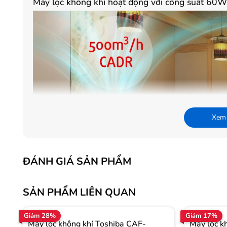
Máy lọc không khí hoạt động với công suất 60
Xem
ĐÁNH GIÁ SẢN PHẨM
SẢN PHẨM LIÊN QUAN
Giảm 28%
Giảm 17%
Máy lọc không khí Toshiba CAF-
Máy lọc k