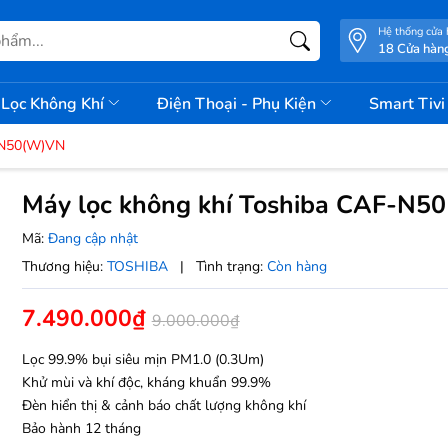
Hệ thống cửa
18 Cửa hàn
Lọc Không Khí
Điện Thoại - Phụ Kiện
Smart Tiv
F-N50(W)VN
Máy lọc không khí Toshiba CAF-N
Mã:
Đang cập nhật
Thương hiệu:
TOSHIBA
|
Tình trạng:
Còn hàng
7.490.000₫
9.000.000₫
Lọc 99.9% bụi siêu mịn PM1.0 (0.3Um)
Khử mùi và khí độc, kháng khuẩn 99.9%
Đèn hiển thị & cảnh báo chất lượng không khí
Bảo hành 12 tháng