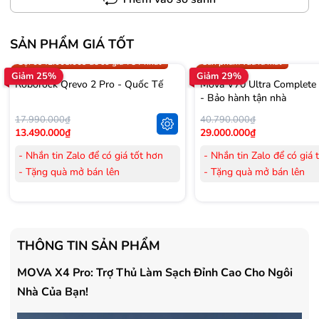
SẢN PHẨM GIÁ TỐT
Trợ giá 300.000đ
Gọi 0942.008.009 để có giá T
Gọi 0942.008.009 để có giá TỐT nhất
Sản phẩm vừa ra mắt
Giảm 25%
Giảm 29%
Roborock Qrevo 2 Pro - Quốc Tế
Mova V70 Ultra Complete
- Bảo hành tận nhà
17.990.000₫
40.790.000₫
13.490.000₫
29.000.000₫
- Nhắn tin Zalo để có giá tốt hơn
- Nhắn tin Zalo để có giá 
- Tặng quà mở bán lên
- Tặng quà mở bán lên
đến 3.000.000đ
đến 3.000.000đ
- Tặng Voucher trị giá
300.000đ
khi
- Tặng Voucher trị giá
300
mua Laptop
mua Laptop
- Tặng Voucher trị giá
150.000đ
khi
- Tặng Voucher trị giá
150
THÔNG TIN SẢN PHẨM
mua Máy lọc Không khí
mua Máy lọc Không khí
- Cam kết hàng mới 100%.
- Cam kết hàng mới 100%
MOVA X4 Pro: Trợ Thủ Làm Sạch Đỉnh Cao Cho Ngôi
- Lắp đặt, HDSD tại nhà nội thành
- Lắp đặt, HDSD tại nhà n
Nhà Của Bạn!
Hà Nội, Hồ Chí Minh
Hà Nội, Hồ Chí Minh