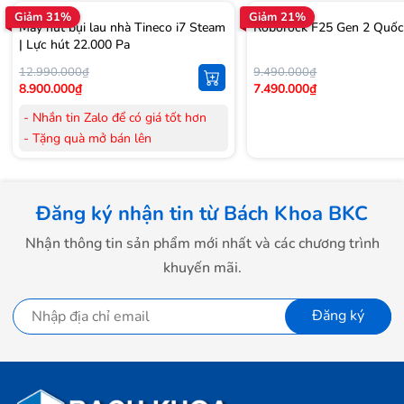
Giảm 31%
Giảm 21%
Máy hút bụi lau nhà Tineco i7 Steam
Roborock F25 Gen 2 Quốc
| Lực hút 22.000 Pa
12.990.000₫
9.490.000₫
8.900.000₫
7.490.000₫
- Nhắn tin Zalo để có giá tốt hơn
- Tặng quà mở bán lên
đến 3.000.000đ
- Tặng Voucher trị giá
300.000đ
khi
mua Laptop
Đăng ký nhận tin từ Bách Khoa BKC
- Tặng Voucher trị giá
150.000đ
khi
mua Máy lọc Không khí
Nhận thông tin sản phẩm mới nhất và các chương trình
- Cam kết hàng mới 100%.
khuyến mãi.
- Lắp đặt, HDSD tại nhà nội thành
Hà Nội, Hồ Chí Minh
Đăng ký
- Vận chuyển Toàn Quốc.
- Bảo hành 24 tháng chính hãng