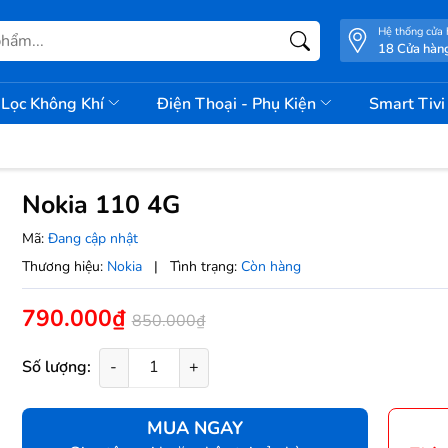
Hệ thống cửa
18 Cửa hàn
Lọc Không Khí
Điện Thoại - Phụ Kiện
Smart Tiv
Nokia 110 4G
Mã:
Đang cập nhật
Thương hiệu:
Nokia
|
Tình trạng:
Còn hàng
790.000₫
850.000₫
Số lượng:
-
+
MUA NGAY