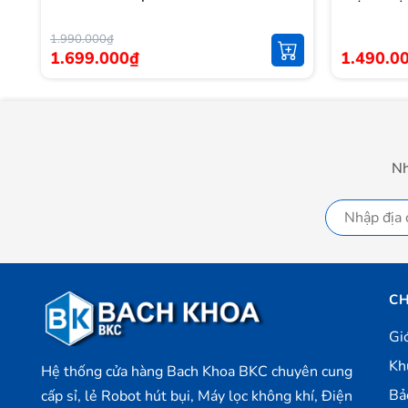
1.990.000₫
1.699.000₫
1.490.0
Các cạnh bên và phần nắp lưng máy cũng được bo trò
bất kì chi tiết nhựa thừa hay ọp ẹp nào, dễ dàng thao 
Đương nhiên, đã là điện thoại Nokia thì độ bền của m
Nh
thể tháo được nắp lưng của máy để thay pin và thay S
CH
Gi
Kh
Hệ thống cửa hàng Bach Khoa BKC chuyên cung
Bả
cấp sỉ, lẻ Robot hút bụi, Máy lọc không khí, Điện