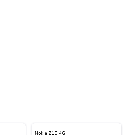
Gi
Nokia 215 4G
N