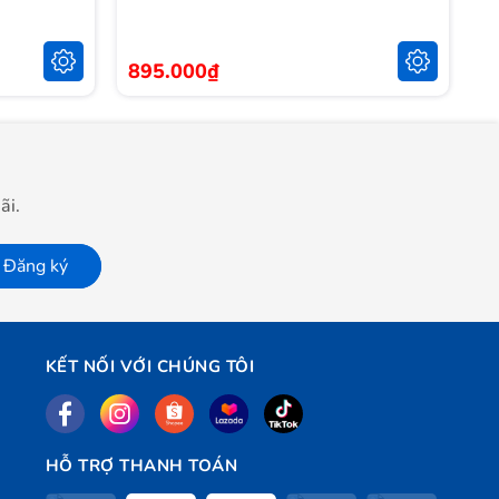
85
895.000₫
7
ãi.
Đăng ký
KẾT NỐI VỚI CHÚNG TÔI
HỖ TRỢ THANH TOÁN