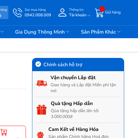
 hàng
Gọi mua hàng
Thông tin
Giỏ hàng
g
0942.008.009
Tài khoản
i
Gia Dụng Thông Minh
Sản Phẩm Khác
Chính sách hỗ trợ
Vận chuyển Lắp đặt
Giao hàng và Lắp đặt Miễn phí tận
nơi
Quà tặng Hấp dẫn
Qùa tặng hấp dẫn lên tới
3.000.000đ
Cam Kết về Hàng Hóa
Sản phẩm Chính hãng Hoá đơn