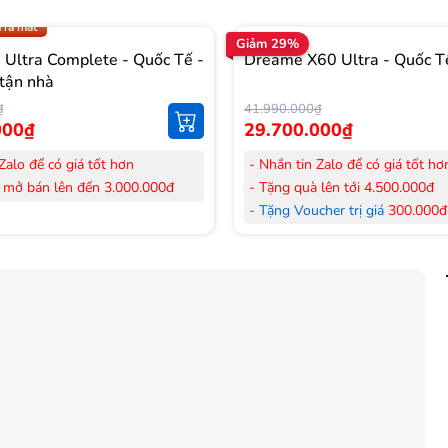
.009 để có giá TỐT nhất
 ra mắt
Giảm 29%
Ultra Complete - Quốc Tế -
Dreame X60 Ultra - Quốc T
tận nhà
₫
41.990.000₫
000₫
29.700.000₫
Zalo để có giá tốt hơn
- Nhắn tin Zalo để có giá tốt hơ
 mở bán lên đến 3.000.000đ
- Tặng quà lên tới 4.500.000đ
her trị giá
300.000đ
khi mua
- Tặng Voucher trị giá
300.000đ
Laptop
her trị giá
150.000đ
khi mua
- Tặng Voucher trị giá
150.000đ
ông khí
Máy lọc Không khí
 hàng mới 100%.
- Cam kết hàng mới 100%. Đầy
 HDSD tại nhà nội thành Hà Nội,
đơn VAT.
nh
- Lắp đặt, HDSD tại nhà nội thà
ển Toàn Quốc.
Hồ Chí Minh
 36 tháng Chính hãng
- Vận chuyển Toàn Quốc.
- Bảo hành 24 tháng chính hãn