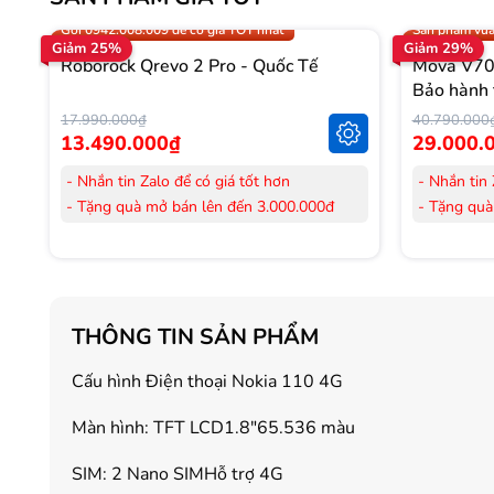
Trợ giá 300.000đ
Gọi 0942.008
Gọi 0942.008.009 để có giá TỐT nhất
Sản phẩm vừa
Giảm 25%
Giảm 29%
Roborock Qrevo 2 Pro - Quốc Tế
Mova V70 
Bảo hành 
17.990.000₫
40.790.000
13.490.000₫
29.000.
- Nhắn tin Zalo để có giá tốt hơn
- Nhắn tin 
- Tặng quà mở bán lên đến 3.000.000đ
- Tặng quà
- Tặng Voucher trị giá
300.000đ
khi mua
- Tặng Vouc
Laptop
Laptop
- Tặng Voucher trị giá
150.000đ
khi mua
- Tặng Vouc
Máy lọc Không khí
Máy lọc Kh
THÔNG TIN SẢN PHẨM
- Cam kết hàng mới 100%.
- Cam kết
- Lắp đặt, HDSD tại nhà nội thành Hà Nội,
- Lắp đặt,
Cấu hình Điện thoại Nokia 110 4G
Hồ Chí Minh
Hồ Chí Mi
- Vận chuyển Toàn Quốc.
- Vận chuy
Màn hình: TFT LCD1.8"65.536 màu
- Bảo hành 24 tháng chính hãng
- Bảo hành
SIM: 2 Nano SIMHỗ trợ 4G