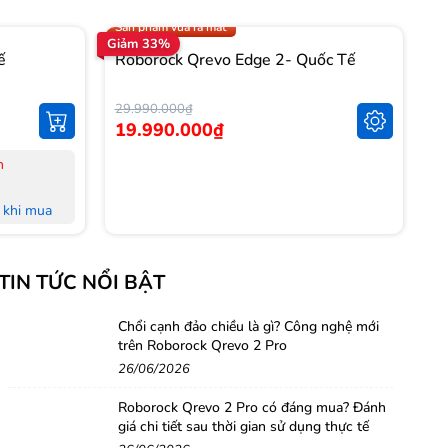
Trợ giá 1.000.000đ
Sản phẩm vừa ra mắt
Giảm 33%
Gi
ế
Roborock Qrevo Edge 2- Quốc Tế
R
T
29.990.000₫
14
19.990.000₫
1
n
-
-
khi mua
-
L
khi mua
-
TIN TỨC NỔI BẬT
M
 đủ Hoá
-
-
Chổi cạnh đảo chiều là gì? Công nghệ mới
trên Roborock Qrevo 2 Pro
nh Hà Nội,
H
26/06/2026
-
-
Roborock Qrevo 2 Pro có đáng mua? Đánh
g
giá chi tiết sau thời gian sử dụng thực tế