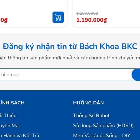
1.290.000₫
00₫
1.190.000₫
n mềm mại tạo cảm giác cầm máy thoải mái không hề có
tác sử dụng bằng một tay.
Đăng ký nhận tin từ Bách Khoa BKC
áy phải đạt chuẩn chất lượng châu Âu và bạn hoàn toàn có
ận thông tin sản phẩm mới nhất và các chương trình khuyến m
IM một cách dễ dàng.
ÍNH SÁCH
HƯỚNG DẪN
ới Thiệu
Thông Số Robot
uyến Mại
Sử dụng Sản phẩm (HDSD)
o Hành và Đổi Trả
Mẹo Vặt Cuộc Sống - DIY