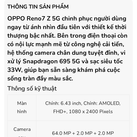
- Tặng Voucher trị giá
150.000đ
khi
- Tặng Voucher trị giá
150
THÔNG TIN SẢN PHẨM
mua Máy lọc Không khí
mua Máy lọc Không khí
OPPO Reno7 Z 5G chinh phục người dùng
- Cam kết hàng mới 100%.
- Cam kết hàng mới 100%
- Lắp đặt, HDSD tại nhà nội thành
- Lắp đặt, HDSD tại nhà n
ngay từ ánh nhìn đầu tiên với thiết kế thời
Hà Nội, Hồ Chí Minh
Hà Nội, Hồ Chí Minh
thượng bậc nhất. Bên trong điện thoại còn
- Vận chuyển Toàn Quốc.
- Vận chuyển Toàn Quốc.
có nội lực mạnh mẽ từ công nghệ cải tiến,
- Bảo hành 24 tháng chính hãng
- Bảo hành 36 tháng Chí
hệ thống camera chân dung tuyệt đỉnh, vi
xử lý Snapdragon 695 5G và sạc siêu tốc
33W, giúp bạn sẵn sàng khám phá cuộc
sống tràn đầy màu sắc.
Thông số kỹ thuật
Màn
Chính: 6.43 inch, Chính: AMOLED,
hình
FHD+, 1080 x 2400 Pixels
Camera
64.0 MP + 2.0 MP + 2.0 MP