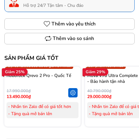
Hỗ trợ 24/7 Tận tâm - Chu đáo
Thêm vào yêu thích
Thêm vào so sánh
SẢN PHẨM GIÁ TỐT
Trợ giá 300.000đ
Gọi 0942.008.009 để có giá T
Gọi 0942.008.009 để có giá TỐT nhất
Sản phẩm vừa ra mắt
Giảm 25%
Giảm 29%
Roborock Qrevo 2 Pro - Quốc Tế
Mova V70 Ultra Complete
- Bảo hành tận nhà
17.990.000₫
40.790.000₫
13.490.000₫
29.000.000₫
- Nhắn tin Zalo để có giá tốt hơn
- Nhắn tin Zalo để có giá 
- Tặng quà mở bán lên
- Tặng quà mở bán lên
đến 3.000.000đ
đến 3.000.000đ
- Tặng Voucher trị giá
300.000đ
khi
- Tặng Voucher trị giá
300
mua Laptop
mua Laptop