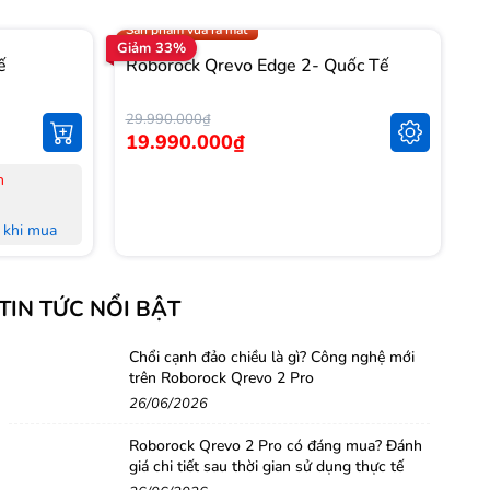
Trợ giá 1.000.000đ
Sản phẩm vừa ra mắt
Giảm 33%
Gi
ế
Roborock Qrevo Edge 2- Quốc Tế
R
T
29.990.000₫
14
19.990.000₫
1
n
-
-
khi mua
-
L
khi mua
-
TIN TỨC NỔI BẬT
M
 đủ Hoá
-
-
Chổi cạnh đảo chiều là gì? Công nghệ mới
trên Roborock Qrevo 2 Pro
nh Hà Nội,
H
26/06/2026
-
-
Roborock Qrevo 2 Pro có đáng mua? Đánh
g
giá chi tiết sau thời gian sử dụng thực tế