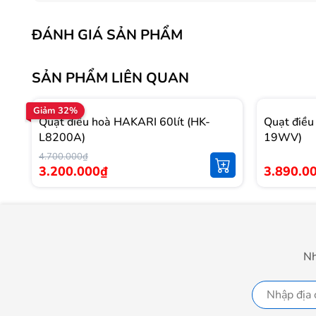
ĐÁNH GIÁ SẢN PHẨM
SẢN PHẨM LIÊN QUAN
Giảm 32%
Quạt điều hoà HAKARI 60lít (HK-
Quạt điều
L8200A)
19WV)
4.700.000₫
3.200.000₫
3.890.0
Nh