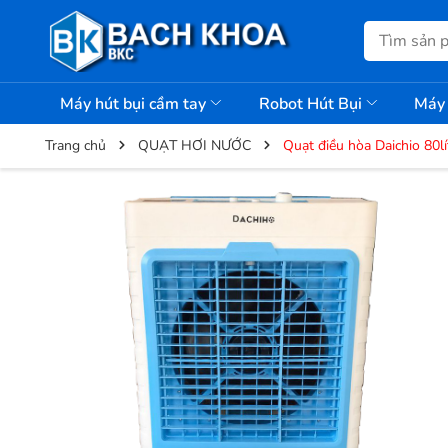
Máy hút bụi cầm tay
Robot Hút Bụi
Máy 
Trang chủ
QUẠT HƠI NƯỚC
Quạt điều hòa Daichio 80lí