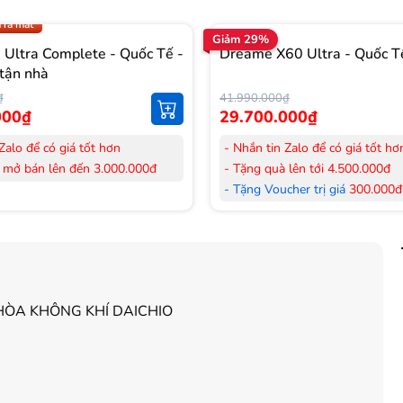
.009 để có giá TỐT nhất
 ra mắt
Giảm 29%
Ultra Complete - Quốc Tế -
Dreame X60 Ultra - Quốc T
tận nhà
₫
41.990.000₫
000₫
29.700.000₫
Zalo để có giá tốt hơn
- Nhắn tin Zalo để có giá tốt hơ
 mở bán lên đến 3.000.000đ
- Tặng quà lên tới 4.500.000đ
her trị giá
300.000đ
khi mua
- Tặng Voucher trị giá
300.000đ
Laptop
her trị giá
150.000đ
khi mua
- Tặng Voucher trị giá
150.000đ
ông khí
Máy lọc Không khí
 hàng mới 100%.
- Cam kết hàng mới 100%. Đầy
 HDSD tại nhà nội thành Hà Nội,
đơn VAT.
HÒA KHÔNG KHÍ DAICHIO
nh
- Lắp đặt, HDSD tại nhà nội thà
ển Toàn Quốc.
Hồ Chí Minh
 36 tháng Chính hãng
- Vận chuyển Toàn Quốc.
- Bảo hành 24 tháng chính hãn