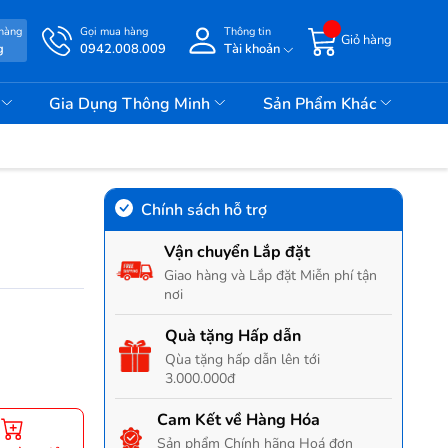
 hàng
Gọi mua hàng
Thông tin
Giỏ hàng
g
0942.008.009
Tài khoản
i
Gia Dụng Thông Minh
Sản Phẩm Khác
Chính sách hỗ trợ
Vận chuyển Lắp đặt
Giao hàng và Lắp đặt Miễn phí tận
nơi
Quà tặng Hấp dẫn
Qùa tặng hấp dẫn lên tới
3.000.000đ
Cam Kết về Hàng Hóa
Sản phẩm Chính hãng Hoá đơn