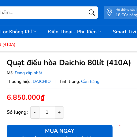
Hệ thống cửa
18 Cửa hàn
Lọc Không Khí
Điện Thoại - Phụ Kiện
Smart Tiv
t (410A)
Quạt điều hòa Daichio 80lít (410A)
Mã:
Đang cập nhật
Thương hiệu:
DAICHIO
|
Tình trạng:
Còn hàng
6.850.000₫
Số lượng:
-
+
MUA NGAY