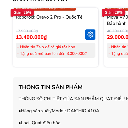
Trợ giá 300.000đ
Gọi 0942.008
Gọi 0942.008.009 để có giá TỐT nhất
Sản phẩm vừa
Giảm 25%
Giảm 29%
Roborock Qrevo 2 Pro - Quốc Tế
Mova V70 
Bảo hành 
17.990.000₫
40.790.000
13.490.000₫
29.000.
- Nhắn tin Zalo để có giá tốt hơn
- Nhắn tin 
- Tặng quà mở bán lên đến 3.000.000đ
- Tặng quà
- Tặng Voucher trị giá
300.000đ
khi mua
- Tặng Vouc
Laptop
Laptop
- Tặng Voucher trị giá
150.000đ
khi mua
- Tặng Vouc
Máy lọc Không khí
Máy lọc Kh
THÔNG TIN SẢN PHẨM
- Cam kết hàng mới 100%.
- Cam kết
- Lắp đặt, HDSD tại nhà nội thành Hà Nội,
- Lắp đặt,
THÔNG SỐ CHI TIẾT CỦA SẢN PHẨM QUẠT ĐIỀU 
Hồ Chí Minh
Hồ Chí Mi
- Vận chuyển Toàn Quốc.
- Vận chuy
•Hãng sản xuất/Model: DAICHIO 410A
- Bảo hành 24 tháng chính hãng
- Bảo hành
•Loại: Quạt điều hòa