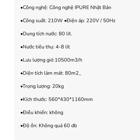
•Công nghệ: Công nghệ IPURE Nhật Bản
•Công suất: 210W •Điện áp: 220V / 50Hz
•Dung tích nước: 80 lít.
•Nước tiêu thụ: 4-8 lít
•Lưu lượng gió:10500m3/h
•Diện tích làm mát: 80m2_
•Trọng lượng: 20kg
•Kích thước: 560*430*1160mm
•Điều khiển: không
•Độ ồn: Không quá 60 db