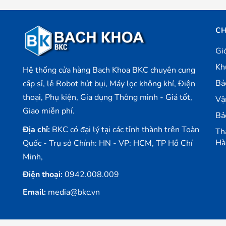
CH
Gi
Kh
Hệ thống cửa hàng Bach Khoa BKC chuyên cung
Bả
cấp sỉ, lẻ Robot hút bụi, Máy lọc không khí, Điện
thoại, Phụ kiện, Gia dụng Thông minh - Giá tốt,
Vậ
Giao miễn phí.
Bả
Địa chỉ:
BKC có đại lý tại các tỉnh thành trên Toàn
Th
Hà
Quốc - Trụ sở Chính: HN - VP: HCM, TP Hồ Chí
Minh,
Điện thoại:
0942.008.009
Email:
media@bkc.vn