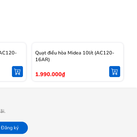
 (AC120-
Quạt điều hòa Midea 10lít (AC120-
Q
16AR)
1
1.990.000₫
4
ãi.
Đăng ký