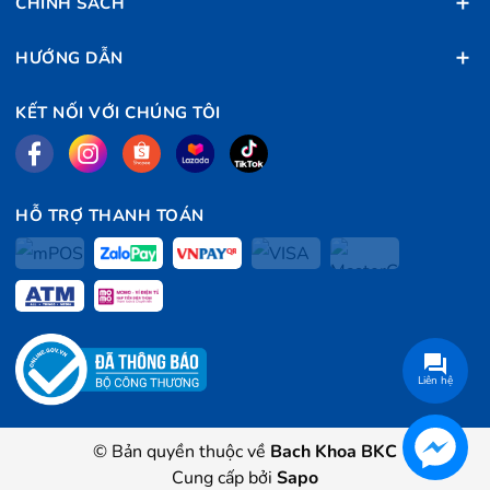
CHÍNH SÁCH
HƯỚNG DẪN
KẾT NỐI VỚI CHÚNG TÔI
HỖ TRỢ THANH TOÁN
Liên hệ
© Bản quyền thuộc về
Bach Khoa BKC
Cung cấp bởi
Sapo