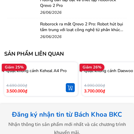
Qrevo 2 Pro
26/06/2026
Roborock ra mắt Qrevo 2 Pro: Robot hút bụi
tầm trung với loạt công nghệ từ phân khúc
cao cấp
26/06/2026
SẢN PHẨM LIÊN QUAN
Giảm 25%
Giảm 26%
Quạt không cánh Keheal A4 Pro
Quạt không cánh Daewoo 
4.690.000₫
4.990.000₫
3.500.000₫
3.700.000₫
Đăng ký nhận tin từ Bách Khoa BKC
Nhận thông tin sản phẩm mới nhất và các chương trình
khuyến mãi.