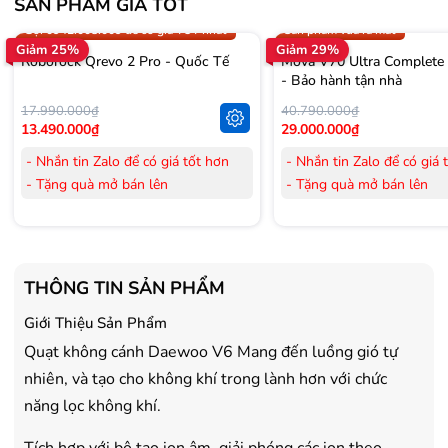
SẢN PHẨM GIÁ TỐT
Trợ giá 300.000đ
Gọi 0942.008.009 để có giá T
Gọi 0942.008.009 để có giá TỐT nhất
Sản phẩm vừa ra mắt
Giảm 25%
Giảm 29%
Roborock Qrevo 2 Pro - Quốc Tế
Mova V70 Ultra Complete
- Bảo hành tận nhà
17.990.000₫
40.790.000₫
13.490.000₫
29.000.000₫
- Nhắn tin Zalo để có giá tốt hơn
- Nhắn tin Zalo để có giá 
- Tặng quà mở bán lên
- Tặng quà mở bán lên
đến 3.000.000đ
đến 3.000.000đ
- Tặng Voucher trị giá
300.000đ
khi
- Tặng Voucher trị giá
300
mua Laptop
mua Laptop
- Tặng Voucher trị giá
150.000đ
khi
- Tặng Voucher trị giá
150
THÔNG TIN SẢN PHẨM
mua Máy lọc Không khí
mua Máy lọc Không khí
Giới Thiệu Sản Phẩm
- Cam kết hàng mới 100%.
- Cam kết hàng mới 100%
- Lắp đặt, HDSD tại nhà nội thành
- Lắp đặt, HDSD tại nhà n
Quạt không cánh Daewoo V6 Mang đến luồng gió tự
Hà Nội, Hồ Chí Minh
Hà Nội, Hồ Chí Minh
nhiên, và tạo cho không khí trong lành hơn với chức
- Vận chuyển Toàn Quốc.
- Vận chuyển Toàn Quốc.
năng lọc không khí.
- Bảo hành 24 tháng chính hãng
- Bảo hành 36 tháng Chí