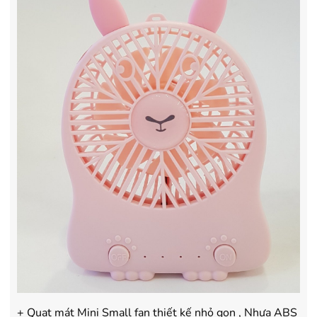
+ Quạt mát Mini Small fan thiết kế nhỏ gọn , Nhựa ABS