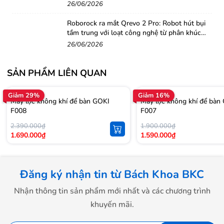
26/06/2026
Roborock ra mắt Qrevo 2 Pro: Robot hút bụi
tầm trung với loạt công nghệ từ phân khúc
cao cấp
26/06/2026
SẢN PHẨM LIÊN QUAN
Giảm 29%
Giảm 16%
Máy lọc không khí để bàn GOKI
Máy lọc không khí để bàn
F008
F007
2.390.000₫
1.900.000₫
1.690.000₫
1.590.000₫
Đăng ký nhận tin từ Bách Khoa BKC
Nhận thông tin sản phẩm mới nhất và các chương trình
khuyến mãi.