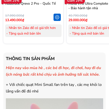
Giảm 25%
Giảm 29%
Roborock Qrevo 2 Pro - Quốc Tế
Mova V70 Ultra Complete
- Bảo hành tận nhà
17.990.000₫
40.790.000₫
13.490.000₫
29.000.000₫
- Nhắn tin Zalo để có giá tốt hơn
- Nhắn tin Zalo để có giá 
- Tặng quà mở bán lên
- Tặng quà mở bán lên
đến 3.000.000đ
đến 3.000.000đ
- Tặng Voucher trị giá
300.000đ
khi
- Tặng Voucher trị giá
300
mua Laptop
mua Laptop
- Tặng Voucher trị giá
150.000đ
khi
- Tặng Voucher trị giá
150
THÔNG TIN SẢN PHẨM
mua Máy lọc Không khí
mua Máy lọc Không khí
- Cam kết hàng mới 100%.
- Cam kết hàng mới 100%
Hiện nay vào mùa hè , các bé đi học, đi chơi, hay đi du
- Lắp đặt, HDSD tại nhà nội thành
- Lắp đặt, HDSD tại nhà n
lịch nóng bức rất khó chịu và ảnh hưởng tới sức khỏe.
Hà Nội, Hồ Chí Minh
Hà Nội, Hồ Chí Minh
- Vận chuyển Toàn Quốc.
- Vận chuyển Toàn Quốc.
+ Với chiếc quạt Mini Small fan trên tay , các mẹ khỏi lo
- Bảo hành 24 tháng chính hãng
- Bảo hành 36 tháng Chí
lắng vấn đề đó nhé