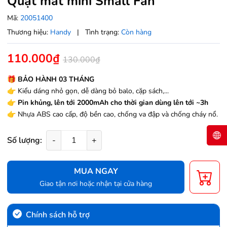
Quạt mát mini Small Fan
Mã:
20051400
Thương hiệu:
Handy
|
Tình trạng:
Còn hàng
110.000₫
130.000₫
🎁
BẢO HÀNH 03 THÁNG
👉
Kiểu dáng nhỏ gọn, dễ dàng bỏ balo, cặp sách,...
👉 Pin khủng, lên tới 2000mAh cho thời gian dùng lên tới ~3h
👉
Nhựa ABS cao cấp, độ bền cao, chống va đập và chống cháy nổ.
Số lượng:
-
+
MUA NGAY
Giao tận nơi hoặc nhận tại cửa hàng
Chính sách hỗ trợ