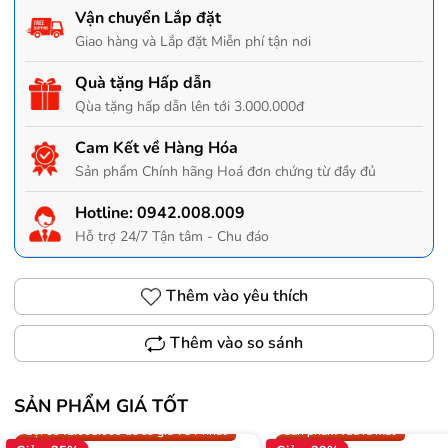
Vận chuyển Lắp đặt
Giao hàng và Lắp đặt Miễn phí tận nơi
Quà tặng Hấp dẫn
Qùa tặng hấp dẫn lên tới 3.000.000đ
Cam Kết về Hàng Hóa
Sản phẩm Chính hãng Hoá đơn chứng từ đầy đủ
Hotline:
0942.008.009
Hỗ trợ 24/7 Tận tâm - Chu đáo
Thêm vào yêu thích
Thêm vào so sánh
SẢN PHẨM GIÁ TỐT
Trợ giá 300.000đ
Gọi 0942.008.009 để có giá T
Gọi 0942.008.009 để có giá TỐT nhất
Sản phẩm vừa ra mắt