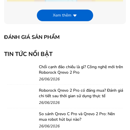
Xem thêm
ĐÁNH GIÁ SẢN PHẨM
Chiếc smartphone có kích thước 160.6 x 73.9 x 8.1 mm
TIN TỨC NỔI BẬT
và trọng lượng là 176 gram cho cảm giác cầm nắm nhẹ
Chổi cạnh đảo chiều là gì? Công nghệ mới trên
nhàng, bạn có thể dễ dàng mang theo đi đến bất cứ nơi
Roborock Qrevo 2 Pro
đâu.
26/06/2026
Roborock Qrevo 2 Pro có đáng mua? Đánh giá
chi tiết sau thời gian sử dụng thực tế
26/06/2026
So sánh Qrevo C Pro và Qrevo 2 Pro: Nên
mua robot hút bụi nào?
26/06/2026