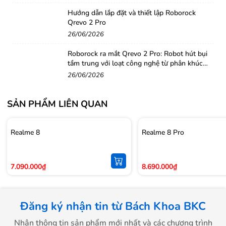
Hướng dẫn lắp đặt và thiết lập Roborock
Qrevo 2 Pro
26/06/2026
Roborock ra mắt Qrevo 2 Pro: Robot hút bụi
tầm trung với loạt công nghệ từ phân khúc
Bên cạnh đó, Realme 8 Pro còn được trang bị hệ thống
cao cấp
26/06/2026
âm thanh chất lượng cao đạt chuẩn Hi-Res Audio sẵn
sàng đem tới cho người dùng trải nghiệm âm thanh
SẢN PHẨM LIÊN QUAN
tuyệt đỉnh.
Realme 8
Realme 8 Pro
7.090.000₫
8.690.000₫
Đăng ký nhận tin từ Bách Khoa BKC
Nhận thông tin sản phẩm mới nhất và các chương trình