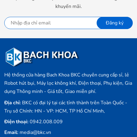
khuyến mãi.
Đăng ký
Cả hai màu Infinity Blue, Infinity Black đều được hoàn
thiện nhám cùng hiệu ứng gradient tuyệt đẹp, người
dùng có thể thoải mái lựa chọn màu sắc phù hợp sở
thích hay cá tính với bản thân.
Màn hình giải trí sắc nét, chiến game siêu mượt mà
Hệ thống cửa hàng Bach Khoa BKC chuyên cung cấp sỉ, lẻ
Giống với Realme 8, Realme 8 Pro tiếp tục sử dụng
Robot hút bụi, Máy lọc không khí, Điện thoại, Phụ kiện, Gia
một màn hình cảm ứng Super AMOLED với kích thước
dụng Thông minh - Giá tốt, Giao miễn phí.
6.4 inch, độ phân giải cao Full HD+ cho phép hình ảnh
được phản ánh chân thực với độ chi tiết rất cao.
Địa chỉ:
BKC có đại lý tại các tỉnh thành trên Toàn Quốc -
Trụ sở Chính: HN - VP: HCM, TP Hồ Chí Minh,
Điện thoại:
0942.008.009
Email:
media@bkc.vn