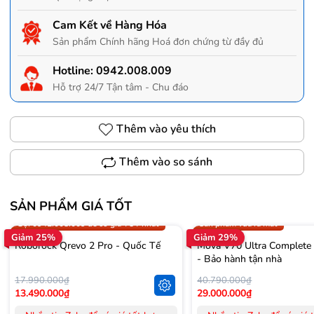
Cam Kết về Hàng Hóa
Sản phẩm Chính hãng Hoá đơn chứng từ đầy đủ
Hotline:
0942.008.009
Hỗ trợ 24/7 Tận tâm - Chu đáo
Thêm vào yêu thích
Thêm vào so sánh
SẢN PHẨM GIÁ TỐT
Trợ giá 300.000đ
Gọi 0942.008.009 để có giá T
Gọi 0942.008.009 để có giá TỐT nhất
Sản phẩm vừa ra mắt
Giảm 25%
Giảm 29%
Roborock Qrevo 2 Pro - Quốc Tế
Mova V70 Ultra Complete
- Bảo hành tận nhà
17.990.000₫
40.790.000₫
13.490.000₫
29.000.000₫