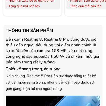
- Nhắn tin Zalo để có giá tốt hơn
- Nhắn tin Zalo để có giá 
- Tặng quà mở bán lên
- Tặng quà mở bán lên
đến 3.000.000đ
đến 3.000.000đ
- Tặng Voucher trị giá
300.000đ
khi
- Tặng Voucher trị giá
300
mua Laptop
mua Laptop
- Tặng Voucher trị giá
150.000đ
khi
- Tặng Voucher trị giá
150
THÔNG TIN SẢN PHẨM
mua Máy lọc Không khí
mua Máy lọc Không khí
Bên cạnh Realme 8, Realme 8 Pro cũng được giới
- Cam kết hàng mới 100%.
- Cam kết hàng mới 100%
- Lắp đặt, HDSD tại nhà nội thành
- Lắp đặt, HDSD tại nhà n
thiệu đến người tiêu dùng với điểm nhấn chính là
Hà Nội, Hồ Chí Minh
Hà Nội, Hồ Chí Minh
sự xuất hiện của camera 108 MP siêu nét cùng
- Vận chuyển Toàn Quốc.
- Vận chuyển Toàn Quốc.
công nghệ sạc SuperDart 50 W và đi kèm mức giá
- Bảo hành 24 tháng chính hãng
- Bảo hành 36 tháng Chí
bán tầm trung rất lý tưởng.
Thiết kế sang trọng, ấn tượng
Nhìn chung, Realme 8 Pro tiếp tục được hãng thiết kế
với vẻ ngoài sang trọng, nhưng vẫn đảm bảo được sự
gọn gàng, tiện lợi cho người dùng.