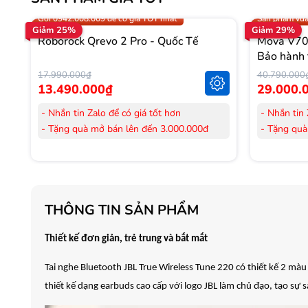
Trợ giá 300.000đ
Gọi 0942.008
Gọi 0942.008.009 để có giá TỐT nhất
Sản phẩm vừa
Giảm 25%
Giảm 29%
Roborock Qrevo 2 Pro - Quốc Tế
Mova V70 
Bảo hành 
17.990.000₫
40.790.000
13.490.000₫
29.000.
- Nhắn tin Zalo để có giá tốt hơn
- Nhắn tin 
- Tặng quà mở bán lên đến 3.000.000đ
- Tặng quà
- Tặng Voucher trị giá
300.000đ
khi mua
- Tặng Vouc
Laptop
Laptop
- Tặng Voucher trị giá
150.000đ
khi mua
- Tặng Vouc
Máy lọc Không khí
Máy lọc Kh
THÔNG TIN SẢN PHẨM
- Cam kết hàng mới 100%.
- Cam kết
- Lắp đặt, HDSD tại nhà nội thành Hà Nội,
- Lắp đặt,
Hồ Chí Minh
Hồ Chí Mi
Thiết kế đơn giản, trẻ trung và bắt mắt
- Vận chuyển Toàn Quốc.
- Vận chuy
Tai nghe Bluetooth JBL True Wireless Tune 220 có thiết kế 2 m
- Bảo hành 24 tháng chính hãng
- Bảo hành
thiết kế dạng earbuds cao cấp với logo JBL làm chủ đạo, tạo sự s