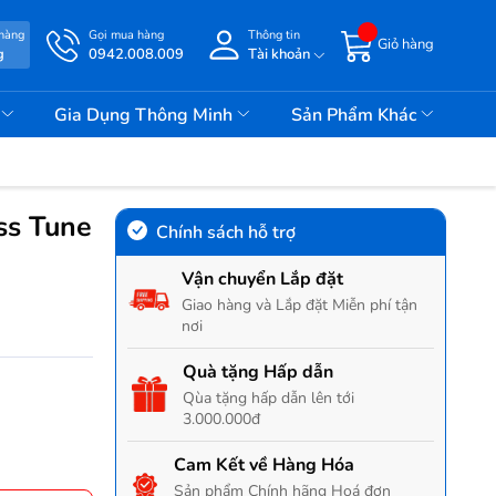
 hàng
Gọi mua hàng
Thông tin
Giỏ hàng
g
0942.008.009
Tài khoản
i
Gia Dụng Thông Minh
Sản Phẩm Khác
ss Tune
Chính sách hỗ trợ
Vận chuyển Lắp đặt
Giao hàng và Lắp đặt Miễn phí tận
nơi
Quà tặng Hấp dẫn
Qùa tặng hấp dẫn lên tới
3.000.000đ
Cam Kết về Hàng Hóa
Sản phẩm Chính hãng Hoá đơn