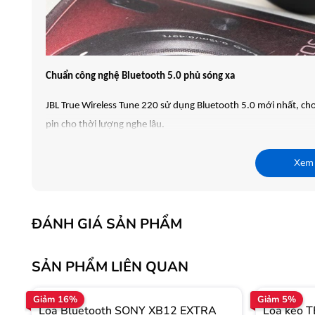
Chuẩn công nghệ Bluetooth 5.0 phủ sóng xa
JBL True Wireless Tune 220 sử dụng Bluetooth 5.0 mới nhất, cho
pin cho thời lượng nghe lâu.
Xem
ĐÁNH GIÁ SẢN PHẨM
SẢN PHẨM LIÊN QUAN
Giảm 16%
Giảm 5%
Loa Bluetooth SONY XB12 EXTRA
Loa kéo 