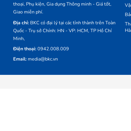
Thời lượng pin ấn tượng trong một thiết kế nhỏ gọn
thoại, Phụ kiện, Gia dụng Thông minh - Giá tốt,
Vậ
Giao miễn phí.
Tai nghe True Wireless có thời gian nghe nhạc liên tục trong 3 g
Bả
tai nghe, yên tâm sử dụng trong những chuyến đi dài.
Địa chỉ:
BKC có đại lý tại các tỉnh thành trên Toàn
Th
Hà
Quốc - Trụ sở Chính: HN - VP: HCM, TP Hồ Chí
Ngoài ra, hộp sạc còn được trang bị cổng sạc Micro USB giúp sạc
Minh,
Điện thoại:
0942.008.009
Email:
media@bkc.vn