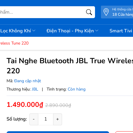
Hệ thống cửa
18 Cửa hàn
Lọc Không Khí
Điện Thoại - Phụ Kiện
Smart Tiv
reless Tune 220
Tai Nghe Bluetooth JBL True Wirele
220
Mã:
Đang cập nhật
Thương hiệu:
JBL
|
Tình trạng:
Còn hàng
1.490.000₫
2.890.000₫
Số lượng:
-
+