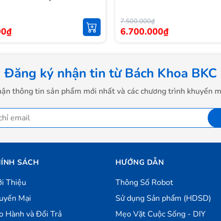
7.500.000₫
00₫
6.700.000₫
Đăng ký nhận tin từ Bách Khoa BKC
ận thông tin sản phẩm mới nhất và các chương trình khuyến m
ÍNH SÁCH
HƯỚNG DẪN
h hợp công nghệ JBL Pure Bass Sound trên sản phẩm, cho âm bass dày,
ới Thiệu
Thông Số Robot
 tái tạo được âm thanh tốt nhất, tăng trải nghiệm cho người
uyến Mại
Sử dụng Sản phẩm (HDSD)
iệc nghe gọi trở nên dễ dàng, ít tiếng ồn hơn bao giờ hết.
o Hành và Đổi Trả
Mẹo Vặt Cuộc Sống - DIY