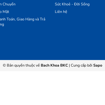
n Chuyển
Sức Khoẻ - Đời Sống
iờ, nếu kết hợp cùng dock sạc có thể kéo dài tới 16 giờ sử dụng cho
o Mật
Liên hệ
anh Toán, Giao Hàng và Trả
ng
 đầy chỉ trong 2 tiếng đồng hồ.
© Bản quyền thuộc về
Bach Khoa BKC
|
Cung cấp bởi
Sapo