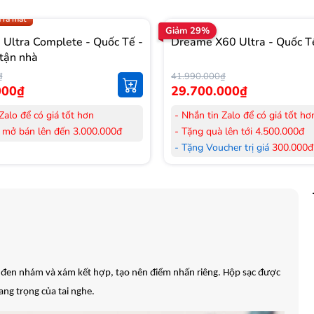
.009 để có giá TỐT nhất
 ra mắt
Giảm 29%
Ultra Complete - Quốc Tế -
Dreame X60 Ultra - Quốc T
tận nhà
₫
41.990.000₫
000₫
29.700.000₫
Zalo để có giá tốt hơn
- Nhắn tin Zalo để có giá tốt hơ
 mở bán lên đến 3.000.000đ
- Tặng quà lên tới 4.500.000đ
her trị giá
300.000đ
khi mua
- Tặng Voucher trị giá
300.000đ
Laptop
her trị giá
150.000đ
khi mua
- Tặng Voucher trị giá
150.000đ
ông khí
Máy lọc Không khí
 hàng mới 100%.
- Cam kết hàng mới 100%. Đầy
 HDSD tại nhà nội thành Hà Nội,
đơn VAT.
nh
- Lắp đặt, HDSD tại nhà nội thà
ển Toàn Quốc.
Hồ Chí Minh
àu đen nhám và xám kết hợp, tạo nên điểm nhấn riêng. Hộp sạc được
 36 tháng Chính hãng
- Vận chuyển Toàn Quốc.
- Bảo hành 24 tháng chính hãn
ang trọng của tai nghe.