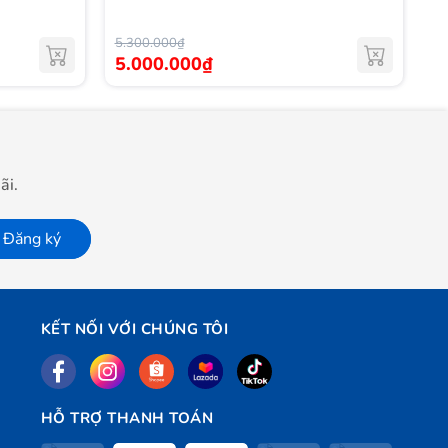
5.300.000₫
3.
5.000.000₫
3
ãi.
Đăng ký
KẾT NỐI VỚI CHÚNG TÔI
HỖ TRỢ THANH TOÁN