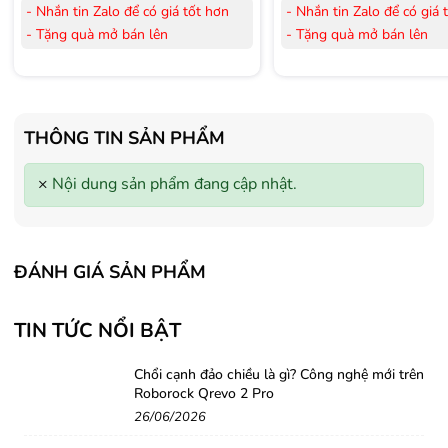
- Nhắn tin Zalo để có giá tốt hơn
- Nhắn tin Zalo để có giá 
- Tặng quà mở bán lên
- Tặng quà mở bán lên
đến 3.000.000đ
đến 3.000.000đ
- Tặng Voucher trị giá
300.000đ
khi
- Tặng Voucher trị giá
300
mua Laptop
mua Laptop
- Tặng Voucher trị giá
150.000đ
khi
- Tặng Voucher trị giá
150
THÔNG TIN SẢN PHẨM
mua Máy lọc Không khí
mua Máy lọc Không khí
- Cam kết hàng mới 100%.
- Cam kết hàng mới 100%
×
Nội dung sản phẩm đang cập nhật.
- Lắp đặt, HDSD tại nhà nội thành
- Lắp đặt, HDSD tại nhà n
Hà Nội, Hồ Chí Minh
Hà Nội, Hồ Chí Minh
- Vận chuyển Toàn Quốc.
- Vận chuyển Toàn Quốc.
- Bảo hành 24 tháng chính hãng
- Bảo hành 36 tháng Chí
ĐÁNH GIÁ SẢN PHẨM
TIN TỨC NỔI BẬT
Chổi cạnh đảo chiều là gì? Công nghệ mới trên
Roborock Qrevo 2 Pro
26/06/2026