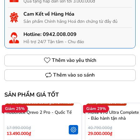
Qùa tặng hấp dẫn lên tới 3.000.000đ
Cam Kết về Hàng Hóa
Sản phẩm Chính hãng Hoá đơn chứng từ đầy đủ
Hotline:
0942.008.009
Hỗ trợ 24/7 Tận tâm - Chu đáo
Thêm vào yêu thích
Thêm vào so sánh
SẢN PHẨM GIÁ TỐT
Trợ giá 300.000đ
Gọi 0942.008.009 để có giá T
Gọi 0942.008.009 để có giá TỐT nhất
Sản phẩm vừa ra mắt
Giảm 25%
Giảm 29%
Roborock Qrevo 2 Pro - Quốc Tế
Mova V70 Ultra Complete
- Bảo hành tận nhà
17.990.000₫
40.790.000₫
13.490.000₫
29.000.000₫