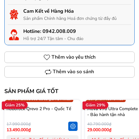
Cam Kết về Hàng Hóa
Sản phẩm Chính hãng Hoá đơn chứng từ đầy đủ
Hotline:
0942.008.009
Hỗ trợ 24/7 Tận tâm - Chu đáo
Thêm vào yêu thích
Thêm vào so sánh
SẢN PHẨM GIÁ TỐT
Trợ giá 300.000đ
Gọi 0942.008.009 để có giá T
Gọi 0942.008.009 để có giá TỐT nhất
Sản phẩm vừa ra mắt
Giảm 25%
Giảm 29%
Roborock Qrevo 2 Pro - Quốc Tế
Mova V70 Ultra Complete
- Bảo hành tận nhà
17.990.000₫
40.790.000₫
13.490.000₫
29.000.000₫