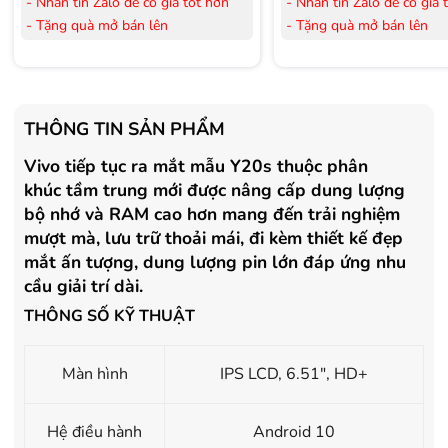
- Nhắn tin Zalo để có giá tốt hơn
- Nhắn tin Zalo để có giá 
- Tặng quà mở bán lên
- Tặng quà mở bán lên
đến 3.000.000đ
đến 3.000.000đ
- Tặng Voucher trị giá
300.000đ
khi
- Tặng Voucher trị giá
300
mua Laptop
mua Laptop
- Tặng Voucher trị giá
150.000đ
khi
- Tặng Voucher trị giá
150
THÔNG TIN SẢN PHẨM
mua Máy lọc Không khí
mua Máy lọc Không khí
Vivo tiếp tục ra mắt mẫu Y20s thuộc phân
- Cam kết hàng mới 100%.
- Cam kết hàng mới 100%
- Lắp đặt, HDSD tại nhà nội thành
- Lắp đặt, HDSD tại nhà n
khúc tầm trung mới được nâng cấp dung lượng
Hà Nội, Hồ Chí Minh
Hà Nội, Hồ Chí Minh
bộ nhớ và RAM cao hơn mang đến trải nghiệm
- Vận chuyển Toàn Quốc.
- Vận chuyển Toàn Quốc.
mượt mà, lưu trữ thoải mái, đi kèm thiết kế đẹp
- Bảo hành 24 tháng chính hãng
- Bảo hành 36 tháng Chí
mắt ấn tượng, dung lượng pin lớn đáp ứng nhu
cầu giải trí dài.
THÔNG SỐ KỸ THUẬT
Màn hình
IPS LCD, 6.51", HD+
Hệ điều hành
Android 10