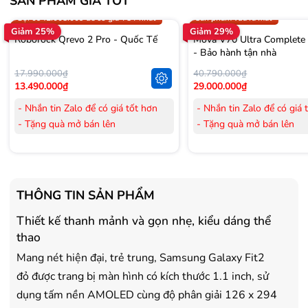
SẢN PHẨM GIÁ TỐT
Trợ giá 300.000đ
Gọi 0942.008.009 để có giá T
Gọi 0942.008.009 để có giá TỐT nhất
Sản phẩm vừa ra mắt
Giảm 25%
Giảm 29%
Roborock Qrevo 2 Pro - Quốc Tế
Mova V70 Ultra Complete
- Bảo hành tận nhà
17.990.000₫
40.790.000₫
13.490.000₫
29.000.000₫
- Nhắn tin Zalo để có giá tốt hơn
- Nhắn tin Zalo để có giá 
- Tặng quà mở bán lên
- Tặng quà mở bán lên
đến 3.000.000đ
đến 3.000.000đ
- Tặng Voucher trị giá
300.000đ
khi
- Tặng Voucher trị giá
300
mua Laptop
mua Laptop
- Tặng Voucher trị giá
150.000đ
khi
- Tặng Voucher trị giá
150
THÔNG TIN SẢN PHẨM
mua Máy lọc Không khí
mua Máy lọc Không khí
Thiết kế thanh mảnh và gọn nhẹ, kiểu dáng thể
- Cam kết hàng mới 100%.
- Cam kết hàng mới 100%
- Lắp đặt, HDSD tại nhà nội thành
- Lắp đặt, HDSD tại nhà n
thao
Hà Nội, Hồ Chí Minh
Hà Nội, Hồ Chí Minh
Mang nét hiện đại, trẻ trung, Samsung Galaxy Fit2
- Vận chuyển Toàn Quốc.
- Vận chuyển Toàn Quốc.
đỏ được trang bị màn hình có kích thước 1.1 inch, sử
- Bảo hành 24 tháng chính hãng
- Bảo hành 36 tháng Chí
dụng tấm nền AMOLED cùng độ phân giải 126 x 294