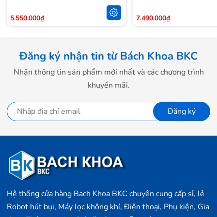
Gần 3 tuần sử dụng với chỉ một lần sạc
5.550.000₫
7.490.000₫
Với viên pin 159mAh, Galaxy Fit2 rất ấn tượng khi cho
đến 21 ngày sử dụng liên tục mà không cần sạc pin -
Đăng ký nhận tin từ Bách Khoa BKC
đây là một thời lượng pin mà chắc chắn hiếm có chiếc
smartwatch nào có thể cung cấp được. Nếu hết pin, nó
Nhận thông tin sản phẩm mới nhất và các chương trình
cũng chỉ cần khoảng 2 giờ để nghỉ ngơi, nạp lại năng
khuyến mãi.
lượng trước khi tiếp tục đồng hành cùng bạn.
Đăng ký
Hệ thống cửa hàng Bach Khoa BKC chuyên cung cấp sỉ, lẻ
Robot hút bụi, Máy lọc không khí, Điện thoại, Phụ kiện, Gia