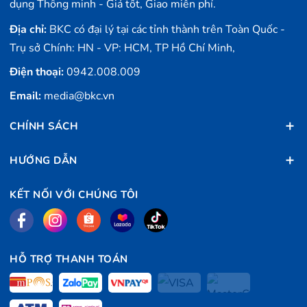
dụng Thông minh - Giá tốt, Giao miễn phí.
Địa chỉ:
BKC có đại lý tại các tỉnh thành trên Toàn Quốc -
Cảm biến đo các chỉ số sức khỏe, thể chất
Trụ sở Chính: HN - VP: HCM, TP Hồ Chí Minh,
Samsung đã mang tới cho Samsung Galaxy Fit2 tính
Điện thoại:
0942.008.009
năng tự động phát hiện và theo dõi chỉ số của 5 loại hình
Email:
media@bkc.vn
vận động khác nhau, tính lượng calories tiêu thụ, theo
dõi nhịp tim liên tục, đo khoảng cách, đếm số bước chân,
CHÍNH SÁCH
theo dõi/phân tích giấc ngủ và tự động tính toán điểm số
giấc ngủ (Sleep Score). Với những chỉ số được đưa
HƯỚNG DẪN
ra, người dùng yên tâm theo dõi và cải thiện sức khỏe
KẾT NỐI VỚI CHÚNG TÔI
của mình khi có vấn đề bất thường.
HỖ TRỢ THANH TOÁN