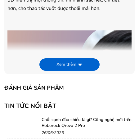
3D hiển thị mọi thông tin, hình ảnh sắc nét, chi tiết
hơn, cho thao tác vuốt được thoải mái hơn.
Xem thêm
ĐÁNH GIÁ SẢN PHẨM
TIN TỨC NỔI BẬT
Kết nối nhanh chóng qua cổng bluetooth
Chiếc vòng tay thông minh Samsung này sử dụng công
Chổi cạnh đảo chiều là gì? Công nghệ mới trên
nghệ Bluetooth 5.1, kết nối thông qua ứng dụng Galaxy
Roborock Qrevo 2 Pro
26/06/2026
Wear, người dùng có thể cài đặt chế độ tùy chỉnh cho