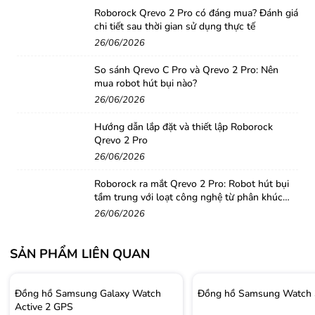
phép vòng tay hiển thị tin nhắn, cuộc gọi, các thông
Roborock Qrevo 2 Pro có đáng mua? Đánh giá
báo ứng dụng (Zalo, Messenger, Gmail,…) vô cùng tiện
chi tiết sau thời gian sử dụng thực tế
26/06/2026
lợi khi người dùng đang lái xe, không tiện mở điện thoại
ra xem, tránh bỏ lỡ các thông báo quan trọng.
So sánh Qrevo C Pro và Qrevo 2 Pro: Nên
mua robot hút bụi nào?
Lưu ý: Sản phẩm tương thích với các thiết bị Android từ
26/06/2026
5.0 trở lên và iPhone 7 với iOS 12.0 trở lên.
Hướng dẫn lắp đặt và thiết lập Roborock
Qrevo 2 Pro
26/06/2026
Roborock ra mắt Qrevo 2 Pro: Robot hút bụi
tầm trung với loạt công nghệ từ phân khúc
cao cấp
26/06/2026
SẢN PHẨM LIÊN QUAN
Đồng hồ Samsung Galaxy Watch
Đồng hồ Samsung Watch 
Active 2 GPS