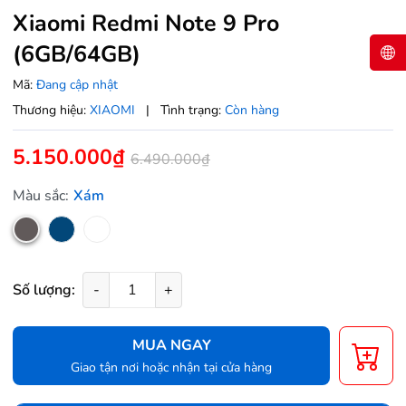
Xiaomi Redmi Note 9 Pro
(6GB/64GB)
Mã:
Đang cập nhật
Thương hiệu:
XIAOMI
|
Tình trạng:
Còn hàng
5.150.000₫
6.490.000₫
Màu sắc:
Xám
Số lượng:
-
+
MUA NGAY
Giao tận nơi hoặc nhận tại cửa hàng