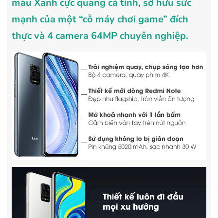
màu Xanh cực quang cá tính, sở hữu sức
mạnh của một “cỗ máy chơi game” đích
thực và 4 camera 64MP chuyên nghiệp.