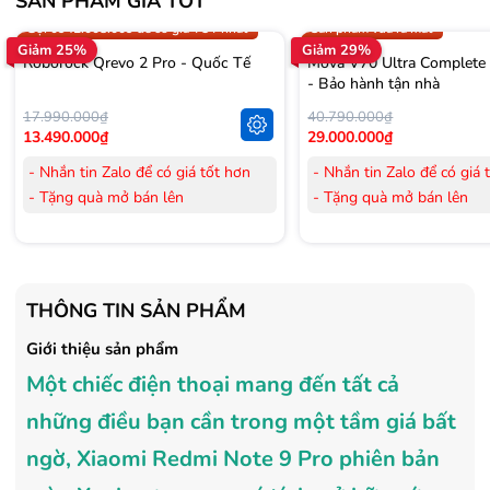
SẢN PHẨM GIÁ TỐT
Trợ giá 300.000đ
Gọi 0942.008.009 để có giá T
Gọi 0942.008.009 để có giá TỐT nhất
Sản phẩm vừa ra mắt
Giảm 25%
Giảm 29%
Roborock Qrevo 2 Pro - Quốc Tế
Mova V70 Ultra Complete
- Bảo hành tận nhà
17.990.000₫
40.790.000₫
13.490.000₫
29.000.000₫
- Nhắn tin Zalo để có giá tốt hơn
- Nhắn tin Zalo để có giá 
- Tặng quà mở bán lên
- Tặng quà mở bán lên
đến 3.000.000đ
đến 3.000.000đ
- Tặng Voucher trị giá
300.000đ
khi
- Tặng Voucher trị giá
300
mua Laptop
mua Laptop
- Tặng Voucher trị giá
150.000đ
khi
- Tặng Voucher trị giá
150
THÔNG TIN SẢN PHẨM
mua Máy lọc Không khí
mua Máy lọc Không khí
Giới thiệu sản phẩm
- Cam kết hàng mới 100%.
- Cam kết hàng mới 100%
- Lắp đặt, HDSD tại nhà nội thành
- Lắp đặt, HDSD tại nhà n
Một chiếc điện thoại mang đến tất cả
Hà Nội, Hồ Chí Minh
Hà Nội, Hồ Chí Minh
những điều bạn cần trong một tầm giá bất
- Vận chuyển Toàn Quốc.
- Vận chuyển Toàn Quốc.
- Bảo hành 24 tháng chính hãng
- Bảo hành 36 tháng Chí
ngờ, Xiaomi Redmi Note 9 Pro phiên bản