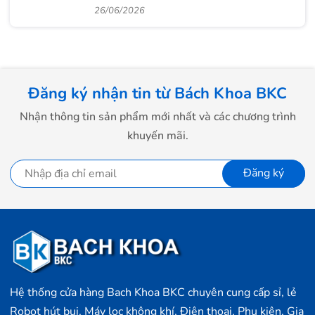
cao cấp
26/06/2026
Đăng ký nhận tin từ Bách Khoa BKC
Nhận thông tin sản phẩm mới nhất và các chương trình
khuyến mãi.
Đăng ký
Hệ thống cửa hàng Bach Khoa BKC chuyên cung cấp sỉ, lẻ
Robot hút bụi, Máy lọc không khí, Điện thoại, Phụ kiện, Gia