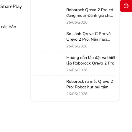
. SharePlay
Roborock Qrevo 2 Pro có
đáng mua? Đánh giá chi
tiết sau thời gian sử dụng
26/06/2026
 các bản
thực tế
So sánh Qrevo C Pro và
Qrevo 2 Pro: Nên mua
robot hút bụi nào?
26/06/2026
Hướng dẫn lắp đặt và thiết
lập Roborock Qrevo 2 Pro
26/06/2026
Roborock ra mắt Qrevo 2
Pro: Robot hút bụi tầm
trung với loạt công nghệ
26/06/2026
từ phân khúc cao cấp