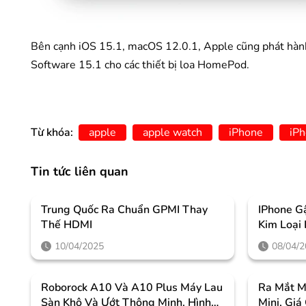
Bên cạnh iOS 15.1, macOS 12.0.1, Apple cũng phát hà
Software 15.1 cho các thiết bị loa HomePod.
Từ khóa:
apple
apple watch
iPhone
iP
Tin tức liên quan
Trung Quốc Ra Chuẩn GPMI Thay
IPhone G
Thế HDMI
Kim Loại
10/04/2025
08/04/
Roborock A10 Và A10 Plus Máy Lau
Ra Mắt M
Sàn Khô Và Ướt Thông Minh. Hình
Mini, Giá