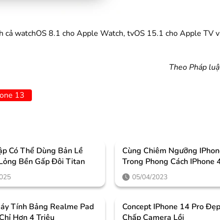
nh cả watchOS 8.1 cho Apple Watch, tvOS 15.1 cho Apple TV
Theo Pháp luậ
hone 13
ập Có Thể Dùng Bản Lề
Cùng Chiêm Ngưỡng IPhon
 Lỏng Bền Gấp Đôi Titan
Trong Phong Cách IPhone 
Cưỡng
2025
05/04/2023
áy Tính Bảng Realme Pad
Concept IPhone 14 Pro Đẹp
 Chỉ Hơn 4 Triệu
Chấp Camera Lồi