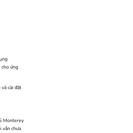
dụng
i cho ứng
ề và cài đặt
OS Monterey
i vẫn chưa