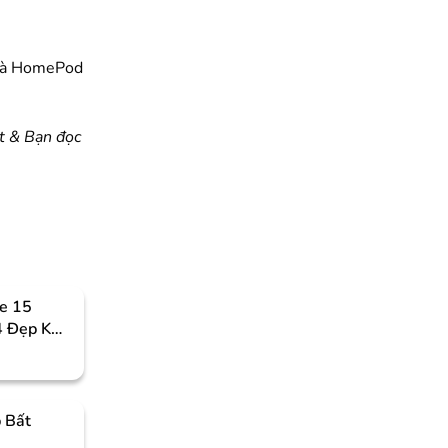
 và HomePod
t & Bạn đọc
e 15
4 Đẹp Khó
 Bất