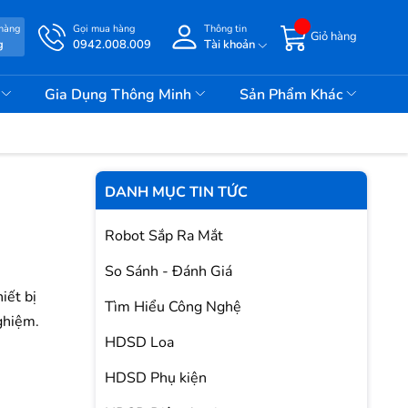
 hàng
Gọi mua hàng
Thông tin
Giỏ hàng
g
0942.008.009
Tài khoản
i
Gia Dụng Thông Minh
Sản Phẩm Khác
DANH MỤC TIN TỨC
Robot Sắp Ra Mắt
So Sánh - Đánh Giá
iết bị
Tìm Hiểu Công Nghệ
ghiệm.
HDSD Loa
HDSD Phụ kiện