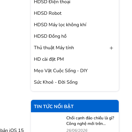
HDSD Điện thoại
HDSD Robot
HDSD Máy lọc không khí
HDSD Đồng hồ
Thủ thuật Máy tính
HD cài đặt PM
Mẹo Vặt Cuộc Sống - DIY
Sức Khoẻ - Đời Sống
TIN TỨC NỔI BẬT
Chổi cạnh đảo chiều là gì?
Công nghệ mới trên
Roborock Qrevo 2 Pro
 bản iOS 15
26/06/2026