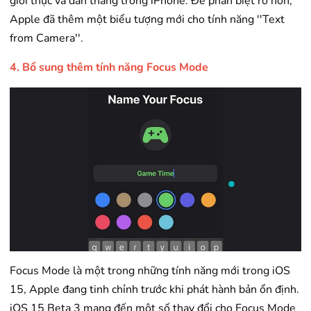
giới thực và dán thẳng trong
iPhone
. Để phân biệt rõ hơn,
Apple đã thêm một biểu tượng mới cho tính năng ''Text
from Camera''.
4. Bổ sung thêm tính năng Focus Mode
Focus Mode là một trong những tính năng mới trong iOS
15, Apple đang tinh chỉnh trước khi phát hành bản ổn định.
iOS 15 Beta 3 mang đến một số thay đổi cho Focus Mode