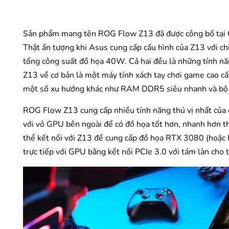
Sản phẩm mang tên ROG Flow Z13 đã được công bố tại C
Thật ấn tượng khi Asus cung cấp cấu hình của Z13 với c
tổng công suất đồ họa 40W. Cả hai đều là những tính n
Z13 về cơ bản là một máy tính xách tay chơi game cao cấ
một số xu hướng khác như RAM DDR5 siêu nhanh và bộ 
ROG Flow Z13 cung cấp nhiều tính năng thú vị nhất của 
với vỏ GPU bên ngoài để có đồ họa tốt hơn, nhanh hơn
thể kết nối với Z13 để cung cấp đồ họa RTX 3080 (hoặ
trực tiếp với GPU bằng kết nối PCIe 3.0 với tám làn cho 