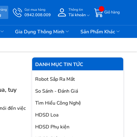
 hàng
Gọi mua hàng
Thông tin
Giỏ hàng
g
0942.008.009
Tài khoản
i
Gia Dụng Thông Minh
Sản Phẩm Khác
DANH MỤC TIN TỨC
Robot Sắp Ra Mắt
a, tuy
So Sánh - Đánh Giá
Tìm Hiểu Công Nghệ
nói đến việc
HDSD Loa
HDSD Phụ kiện