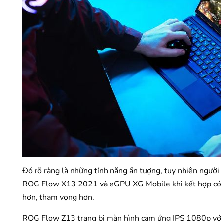
Đó rõ ràng là những tính năng ấn tượng, tuy nhiên người
ROG Flow X13 2021 và eGPU XG Mobile khi kết hợp có 
hơn, tham vọng hơn.
ROG Flow Z13 trang bị màn hình cảm ứng IPS 1080p vớ