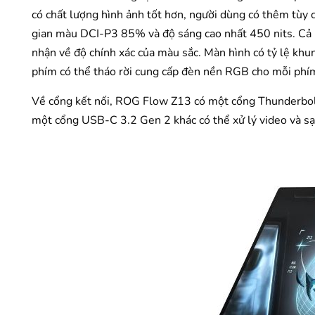
có chất lượng hình ảnh tốt hơn, người dùng có thêm tùy
gian màu DCI-P3 85% và độ sáng cao nhất 450 nits. Cả h
nhận về độ chính xác của màu sắc. Màn hình có tỷ lệ khu
phím có thể tháo rời cung cấp đèn nền RGB cho mỗi phí
Về cổng kết nối, ROG Flow Z13 có một cổng Thunderbolt
một cổng USB-C 3.2 Gen 2 khác có thể xử lý video và sạ