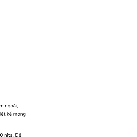
ăm ngoái,
iết kế mỏng
 nits. Để