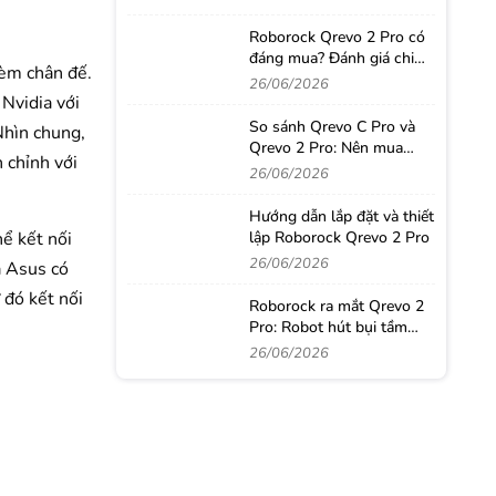
Roborock Qrevo 2 Pro có
đáng mua? Đánh giá chi
èm chân đế.
tiết sau thời gian sử dụng
26/06/2026
thực tế
Nvidia với
So sánh Qrevo C Pro và
Nhìn chung,
Qrevo 2 Pro: Nên mua
 chỉnh với
robot hút bụi nào?
26/06/2026
Hướng dẫn lắp đặt và thiết
ể kết nối
lập Roborock Qrevo 2 Pro
26/06/2026
a Asus có
đó kết nối
Roborock ra mắt Qrevo 2
Pro: Robot hút bụi tầm
trung với loạt công nghệ
26/06/2026
từ phân khúc cao cấp