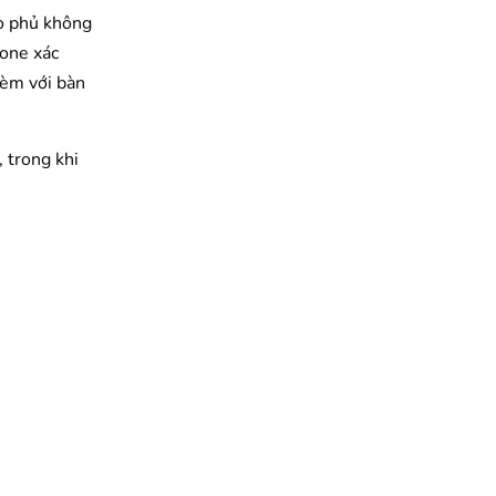
ao phủ không
tone xác
kèm với bàn
 trong khi