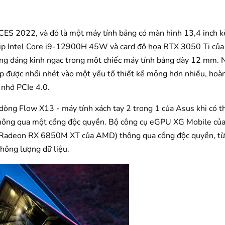
ES 2022, và đó là một máy tính bảng có màn hình 13,4 inch k
hip Intel Core i9-12900H 45W và card đồ họa RTX 3050 Ti của 
ăng đáng kinh ngạc trong một chiếc máy tính bảng dày 12 mm. 
p được nhồi nhét vào một yếu tố thiết kế mỏng hơn nhiều, hoàn
nhớ PCIe 4.0.
dòng Flow X13 - máy tính xách tay 2 trong 1 của Asus khi có th
 thông qua một cổng độc quyền. Bộ công cụ eGPU XG Mobile củ
c Radeon RX 6850M XT của AMD) thông qua cổng độc quyền, từ 
thông lượng dữ liệu.