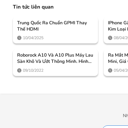
Tin tức liên quan
Trung Quốc Ra Chuẩn GPMI Thay
IPhone G
Thế HDMI
Kim Loại
10/04/2025
08/04/
Roborock A10 Và A10 Plus Máy Lau
Ra Mắt M
Sàn Khô Và Ướt Thông Minh. Hình
Mini, Giá
Ảnh, Thông Số Kỹ Thuật Và Giá Cả
09/10/2022
05/04/
Nh