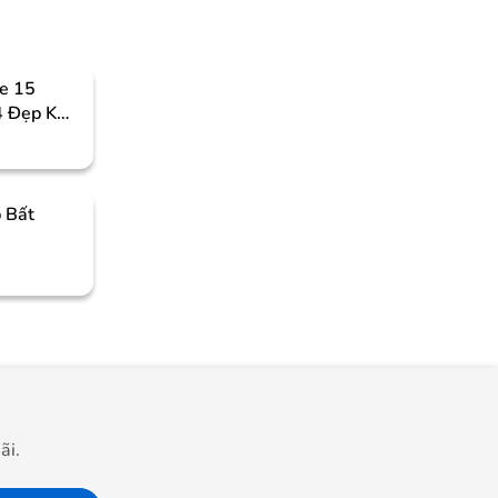
e 15
4 Đẹp Khó
 Bất
ãi.