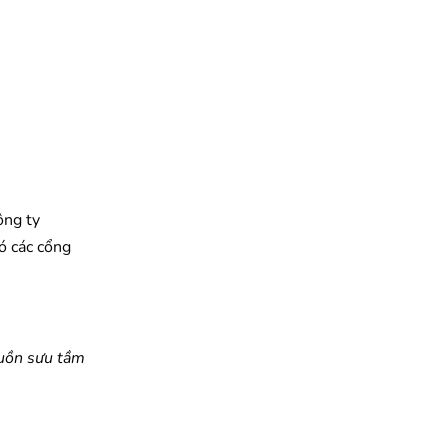
ông ty
ó các cổng
ồn sưu tầm