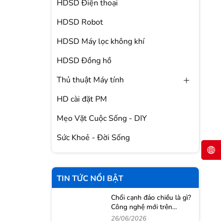
HDSD Điện thoại
HDSD Robot
HDSD Máy lọc không khí
HDSD Đồng hồ
Thủ thuật Máy tính
HD cài đặt PM
Mẹo Vặt Cuộc Sống - DIY
Sức Khoẻ - Đời Sống
TIN TỨC NỔI BẬT
Chổi cạnh đảo chiều là gì?
Công nghệ mới trên
Roborock Qrevo 2 Pro
26/06/2026