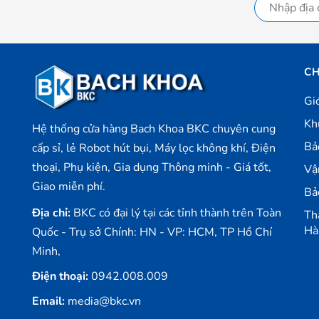
CH
Gi
Kh
Hệ thống cửa hàng Bach Khoa BKC chuyên cung
Bả
cấp sỉ, lẻ Robot hút bụi, Máy lọc không khí, Điện
thoại, Phụ kiện, Gia dụng Thông minh - Giá tốt,
Vậ
Giao miễn phí.
Bả
Địa chỉ:
BKC có đại lý tại các tỉnh thành trên Toàn
Th
Hà
Quốc - Trụ sở Chính: HN - VP: HCM, TP Hồ Chí
Minh,
Điện thoại:
0942.008.009
Email:
media@bkc.vn