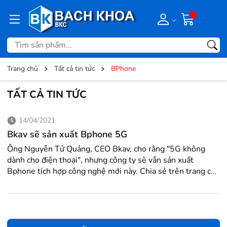
Trang chủ
Tất cả tin tức
BPhone
TẤT CẢ TIN TỨC
14/04/2021
Bkav sẽ sản xuất Bphone 5G
Ông Nguyễn Tử Quảng, CEO Bkav, cho rằng "5G không
dành cho điện thoại", nhưng công ty sẽ vẫn sản xuất
Bphone tích hợp công nghệ mới này. Chia sẻ trên trang cá
nhân, ông Nguyễn Tử Quảng cho rằng đang có sự hiểu lầm
lớn với 5G. "Phần lớn mọi người nghĩ mạng 5G là để nâng
cấp smartphone 3G, 4G trở nên tốt hơn. Các đặc tính cơ
bản của 5G là tốc độ cao, độ trễ thấp và khả năng kết...