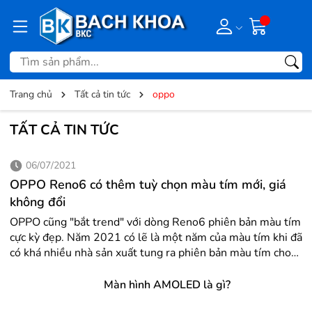
Trang chủ
Tất cả tin tức
oppo
TẤT CẢ TIN TỨC
06/07/2021
OPPO Reno6 có thêm tuỳ chọn màu tím mới, giá
không đổi
OPPO cũng "bắt trend" với dòng Reno6 phiên bản màu tím
cực kỳ đẹp. Năm 2021 có lẽ là một năm của màu tím khi đã
có khá nhiều nhà sản xuất tung ra phiên bản màu tím cho
dòng smartphone của mình, có thể kể tới như Samsung với
Galaxy S21, Apple với dòng iPhone 12 mini và iPhone 12
Màn hình AMOLED là gì?
mới, và cho tới hiện tại, OPPO cũng vừa mới tung ra tuỳ