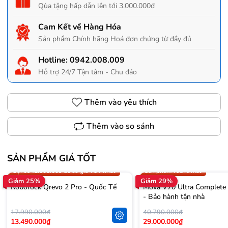
Qùa tặng hấp dẫn lên tới 3.000.000đ
Cam Kết về Hàng Hóa
Sản phẩm Chính hãng Hoá đơn chứng từ đầy đủ
Hotline:
0942.008.009
Hỗ trợ 24/7 Tận tâm - Chu đáo
Thêm vào yêu thích
Thêm vào so sánh
SẢN PHẨM GIÁ TỐT
Trợ giá 300.000đ
Gọi 0942.008.009 để có giá T
Gọi 0942.008.009 để có giá TỐT nhất
Sản phẩm vừa ra mắt
Giảm 25%
Giảm 29%
Roborock Qrevo 2 Pro - Quốc Tế
Mova V70 Ultra Complete
- Bảo hành tận nhà
17.990.000₫
40.790.000₫
13.490.000₫
29.000.000₫