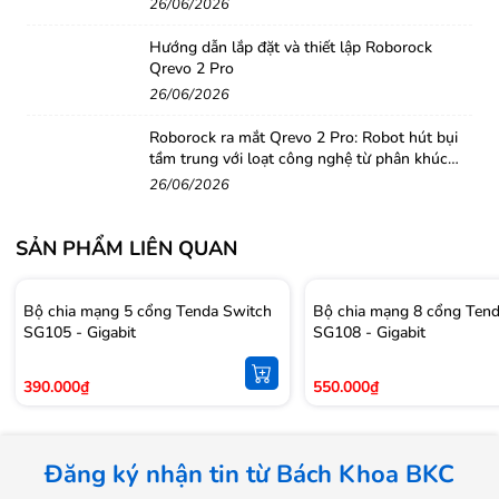
26/06/2026
Hướng dẫn lắp đặt và thiết lập Roborock
Qrevo 2 Pro
26/06/2026
Roborock ra mắt Qrevo 2 Pro: Robot hút bụi
tầm trung với loạt công nghệ từ phân khúc
cao cấp
"Bộ não" mạnh mẽ, thiết bị tích hợp nhiều tính năng thông minh
26/06/2026
Tenda AC7 sử dụng chipset tiên tiến, cho khả năng kết nối lên tới
25 - 30 user. Bên cạnh đó router còn được trang bị tính năng bảo
SẢN PHẨM LIÊN QUAN
mật WPA-PSK/WPA2-PSK, WPA/WPA2, Mac Filter.
Router có khả năng kết nối, tương tác cùng lúc với nhiều thiết bị
Bộ chia mạng 5 cổng Tenda Switch
Bộ chia mạng 8 cổng Ten
khác nhau nhờ công nghệ MU-MIMO. Cơ chế hoạt động giả lập
SG105 - Gigabit
SG108 - Gigabit
mọi thiết bị đều có router dùng riêng, giúp tối ưu băng thông tới
390.000₫
550.000₫
các thiết bị, cho bạn có thể trải nghiệm kết nối với mạng ổn định.
Đăng ký nhận tin từ Bách Khoa BKC