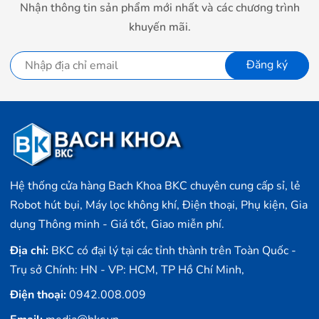
Nhận thông tin sản phẩm mới nhất và các chương trình
khuyến mãi.
Đăng ký
Cổng kết nối đa dạng
Tenda AC7 có khả năng thu phát sóng vượt trội nhờ 3 cổng LAN
(RJ45 10/100Mbps) và 1 cổng WAN (RJ45 10/100Mbps), ngoài ra
Hệ thống cửa hàng Bach Khoa BKC chuyên cung cấp sỉ, lẻ
thiết bị có tới 5 anten 6dBi, bộ khuyếch đại công suất độc lập kết
Robot hút bụi, Máy lọc không khí, Điện thoại, Phụ kiện, Gia
hợp công nghệ Beamforming+ giúp tập trung tín hiệu sóng Wi-Fi
dụng Thông minh - Giá tốt, Giao miễn phí.
theo một hướng cụ thể, giúp chất lượng truyền Wi-fi tốt, ổn định
Địa chỉ:
BKC có đại lý tại các tỉnh thành trên Toàn Quốc -
hơn.
Trụ sở Chính: HN - VP: HCM, TP Hồ Chí Minh,
Router Wifi Chuẩn AC1200 Tenda AC7 Đen là một thiết bị phát
Điện thoại:
0942.008.009
sóng có hiệu suất ổn định, cho phép nhiều thiết bị kết nối cũng
một lúc, độ bảo mật cũng được chú trọng. Có thể nói đây là một