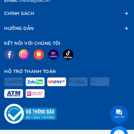
Email:
media@bkc.vn
router đáng mua trong tầm giá khi có nhiều tính năng hữu ích cho
CHÍNH SÁCH
người dùng.
HƯỚNG DẪN
KẾT NỐI VỚI CHÚNG TÔI
HỖ TRỢ THANH TOÁN
Thông số kỹ thuật
Model
AC7
Liên hệ