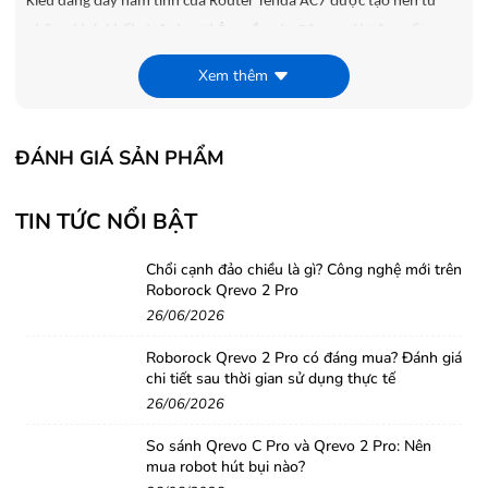
Kiểu dáng đầy nam tính của Router Tenda AC7 được tạo nên từ
những hình khối và đường thẳng sắc nét. Bên ngoài trông rất
"hầm hố" nhưng kích thước và trọng lượng tương đối gọn nhẹ dễ
Xem thêm
dàng lắp đặt.
Router Tenda AC7 sử dụng 2 băng tần mạnh mẽ
ĐÁNH GIÁ SẢN PHẨM
Thiết bị có tốc độ 300 Mbps (băng tần 2.4 GHz) và 867 Mbps
(băng tần 5 GHz) giúp cho WiFi hoạt động ổn định.
TIN TỨC NỔI BẬT
Hai băng tần hỗ trợ lẫn nhau giúp việc phát WiFi trở nên hiệu quả
hơn, ở băng tần 5 GHz giúp người dùng sử dụng internet tốt hơn
Chổi cạnh đảo chiều là gì? Công nghệ mới trên
giảm hiện tượng bị giật lag, băng tần 2.4 GHz giúp không gian phủ
Roborock Qrevo 2 Pro
sóng được rộng hơn những thiết bị ở khoảng cách xa vẫn bắt
26/06/2026
được sóng WiFi mạnh.
Roborock Qrevo 2 Pro có đáng mua? Đánh giá
chi tiết sau thời gian sử dụng thực tế
26/06/2026
So sánh Qrevo C Pro và Qrevo 2 Pro: Nên
mua robot hút bụi nào?