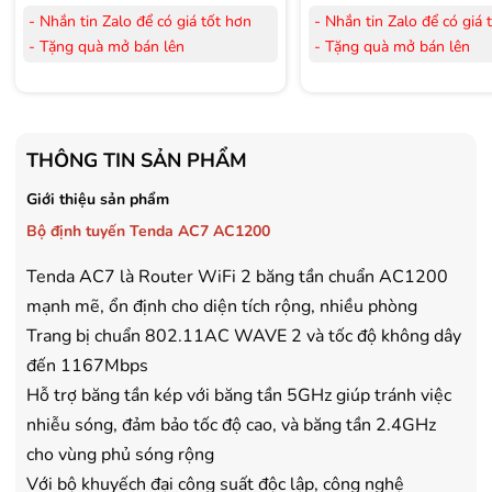
- Nhắn tin Zalo để có giá tốt hơn
- Nhắn tin Zalo để có giá 
- Tặng quà mở bán lên
- Tặng quà mở bán lên
đến 3.000.000đ
đến 3.000.000đ
- Tặng Voucher trị giá
300.000đ
khi
- Tặng Voucher trị giá
300
mua Laptop
mua Laptop
- Tặng Voucher trị giá
150.000đ
khi
- Tặng Voucher trị giá
150
THÔNG TIN SẢN PHẨM
mua Máy lọc Không khí
mua Máy lọc Không khí
- Cam kết hàng mới 100%.
- Cam kết hàng mới 100%
Giới thiệu sản phẩm
- Lắp đặt, HDSD tại nhà nội thành
- Lắp đặt, HDSD tại nhà n
Bộ định tuyến Tenda AC7 AC1200
Hà Nội, Hồ Chí Minh
Hà Nội, Hồ Chí Minh
- Vận chuyển Toàn Quốc.
- Vận chuyển Toàn Quốc.
Tenda AC7 là Router WiFi 2 băng tần chuẩn AC1200
- Bảo hành 24 tháng chính hãng
- Bảo hành 36 tháng Chí
mạnh mẽ, ổn định cho diện tích rộng, nhiều phòng
Trang bị chuẩn 802.11AC WAVE 2 và tốc độ không dây
đến 1167Mbps
Hỗ trợ băng tần kép với băng tần 5GHz giúp tránh việc
nhiễu sóng, đảm bảo tốc độ cao, và băng tần 2.4GHz
cho vùng phủ sóng rộng
Với bộ khuyếch đại công suất độc lập, công nghệ