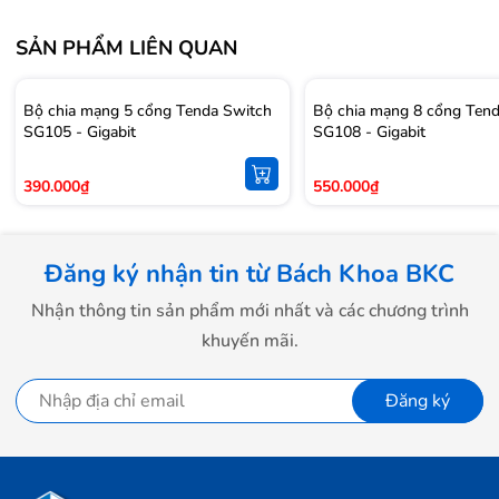
Tenda Beli SP3 là một khối nhựa màu trắng
SẢN PHẨM LIÊN QUAN
bóng sang trọng , được thiết kế khá nhỏ gọn và
Bộ chia mạng 5 cổng Tenda Switch
tiện dụng với những đường cong mềm mại bao
Bộ chia mạng 8 cổng Ten
SG105 - Gigabit
SG108 - Gigabit
quanh thiết bị giúp cho người dùng không phải
lo ngại về tính thẩm mỹ trong ngôi nhà của
390.000₫
550.000₫
mình.
Đăng ký nhận tin từ Bách Khoa BKC
Nhận thông tin sản phẩm mới nhất và các chương trình
khuyến mãi.
Đăng ký
Tiếp đến Tenda Beli SP3 được trang bị khả năng