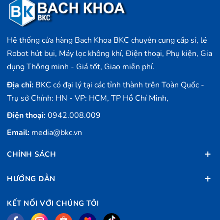
phát wifi với băng tần 2.4Ghz giúp người dùng
có thể dễ dàng kết nối và cài đặt các tùy chỉnh
Hệ thống cửa hàng Bach Khoa BKC chuyên cung cấp sỉ, lẻ
theo nhu cầu của cá nhân.
Robot hút bụi, Máy lọc không khí, Điện thoại, Phụ kiện, Gia
Bằng việc hỗ trợ App Beli trên điện thoại , một
dụng Thông minh - Giá tốt, Giao miễn phí.
tiện ích tối quan trọng , với giao diện trực quan
Địa chỉ:
BKC có đại lý tại các tỉnh thành trên Toàn Quốc -
dễ dàng sử dụng và thao tác giúp cho người
Trụ sở Chính: HN - VP: HCM, TP Hồ Chí Minh,
dùng có thể bật tắt các thiết bị điện tại nhà bất
Điện thoại:
0942.008.009
cứ khi nào và ở bất cứ đâu chỉ với 1 nút nhấn
Email:
media@bkc.vn
đơn giản.
CHÍNH SÁCH
Người dùng cũng có thể điều khiển thiết bị điện
HƯỚNG DẪN
ở nhà bằng giọng nói nhờ sự hỗ trợ của Alexa
và Google Assistant.
KẾT NỐI VỚI CHÚNG TÔI