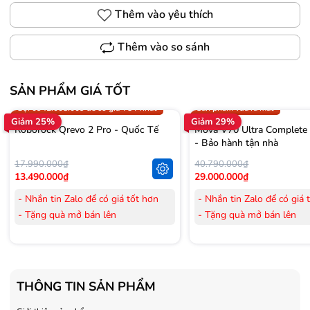
Thêm vào yêu thích
Thêm vào so sánh
SẢN PHẨM GIÁ TỐT
Trợ giá 300.000đ
Gọi 0942.008.009 để có giá T
Gọi 0942.008.009 để có giá TỐT nhất
Sản phẩm vừa ra mắt
Giảm 25%
Giảm 29%
Roborock Qrevo 2 Pro - Quốc Tế
Mova V70 Ultra Complete
- Bảo hành tận nhà
17.990.000₫
40.790.000₫
13.490.000₫
29.000.000₫
- Nhắn tin Zalo để có giá tốt hơn
- Nhắn tin Zalo để có giá 
- Tặng quà mở bán lên
- Tặng quà mở bán lên
đến 3.000.000đ
đến 3.000.000đ
- Tặng Voucher trị giá
300.000đ
khi
- Tặng Voucher trị giá
300
mua Laptop
mua Laptop
- Tặng Voucher trị giá
150.000đ
khi
- Tặng Voucher trị giá
150
THÔNG TIN SẢN PHẨM
mua Máy lọc Không khí
mua Máy lọc Không khí