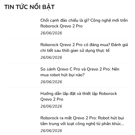
điện chiếu sáng, cây nước nóng lạnh, máy pha
TIN TỨC NỔI BẬT
cà phê, máy lọc không khí , máy hút ẩm , máy
Chổi cạnh đảo chiều là gì? Công nghệ mới trên
sưởi v.v
Roborock Qrevo 2 Pro
26/06/2026
Ổ cắm thông minh Tenda Beli SP3 được công ty
Roborock Qrevo 2 Pro có đáng mua? Đánh giá
hàng đầu về cung cấp thiết bị mạng Tenda đưa
chi tiết sau thời gian sử dụng thực tế
vào thị trường cuối 2019 đầu 2020 với mục đích
26/06/2026
cung cấp thêm nhiều lựa chọn cho các giải
So sánh Qrevo C Pro và Qrevo 2 Pro: Nên
mua robot hút bụi nào?
pháp nhà thông minh smart home cũng như
26/06/2026
đáp ứng những nhu cầu tiện ích của con người
Hướng dẫn lắp đặt và thiết lập Roborock
trong xã hội công nghệ hóa hiện nay.
Qrevo 2 Pro
26/06/2026
Cùng điểm qua một số tính năng nổi bật của ổ
Roborock ra mắt Qrevo 2 Pro: Robot hút bụi
cắm thông minh Tenda Beli SP3
tầm trung với loạt công nghệ từ phân khúc
cao cấp
26/06/2026
Đầu tiên là về thiết kế, chúng ta có thể thấy