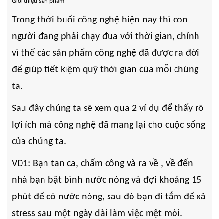
- Cam kết hàng mới 100%.
- Cam kết hàng mới 100%
Giới thiệu sản phẩm
- Lắp đặt, HDSD tại nhà nội thành
- Lắp đặt, HDSD tại nhà n
Trong thời buổi công nghệ hiện nay thì con
Hà Nội, Hồ Chí Minh
Hà Nội, Hồ Chí Minh
- Vận chuyển Toàn Quốc.
- Vận chuyển Toàn Quốc.
người đang phải chạy đua với thời gian, chính
- Bảo hành 24 tháng chính hãng
- Bảo hành 36 tháng Chí
vì thế các sản phẩm công nghệ đã được ra đời
để giúp tiết kiệm quỹ thời gian của mỗi chúng
ta.
Sau đây chúng ta sẽ xem qua 2 ví dụ để thấy rõ
lợi ích mà công nghệ đã mang lại cho cuộc sống
của chúng ta.
VD1: Bạn tan ca, chấm công và ra về , về đến
nhà bạn bật bình nước nóng và đợi khoảng 15
phút để có nước nóng, sau đó bạn đi tắm để xả
stress sau một ngày dài làm việc mệt mỏi.