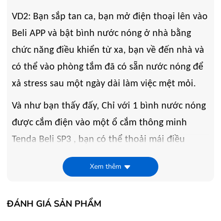
VD2: Bạn sắp tan ca, bạn mở điện thoại lên vào
Beli APP và bật bình nước nóng ở nhà bằng
chức năng điều khiển từ xa, bạn về đến nhà và
có thể vào phòng tắm đã có sẵn nước nóng để
xả stress sau một ngày dài làm việc mệt mỏi.
Và như bạn thấy đấy, Chỉ với 1 bình nước nóng
được cắm điện vào một ổ cắm thông minh
Tenda Beli SP3 , bạn có thể thoải mái điều
khiển thiết bị đó ở mọi lúc mọi nơi , đã có thể
Xem thêm
tiết kiệm được 15 phút trong việc chờ nước
nóng, ngoài ra Tenda Beli SP3 còn được áp
ĐÁNH GIÁ SẢN PHẨM
dụng rộng rãi trong nhiều trường hợp như đèn