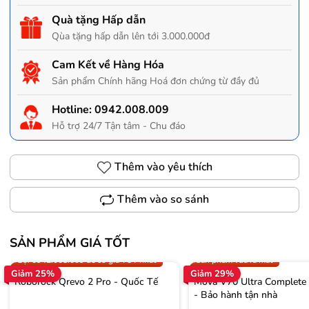
Quà tặng Hấp dẫn
Qùa tặng hấp dẫn lên tới 3.000.000đ
Cam Kết về Hàng Hóa
Sản phẩm Chính hãng Hoá đơn chứng từ đầy đủ
Hotline:
0942.008.009
Hỗ trợ 24/7 Tận tâm - Chu đáo
Thêm vào yêu thích
Thêm vào so sánh
SẢN PHẨM GIÁ TỐT
Trợ giá 300.000đ
Gọi 0942.008.009 để có giá T
Gọi 0942.008.009 để có giá TỐT nhất
Sản phẩm vừa ra mắt
Giảm 25%
Giảm 29%
Roborock Qrevo 2 Pro - Quốc Tế
Mova V70 Ultra Complete
- Bảo hành tận nhà