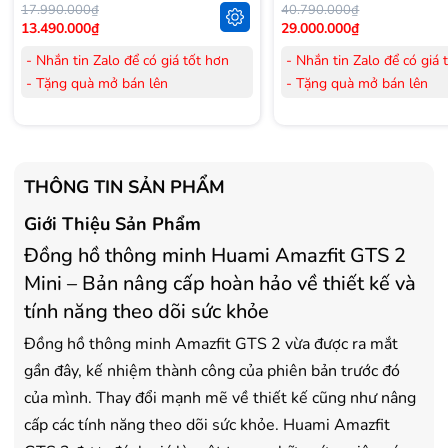
17.990.000₫
40.790.000₫
13.490.000₫
29.000.000₫
- Nhắn tin Zalo để có giá tốt hơn
- Nhắn tin Zalo để có giá 
- Tặng quà mở bán lên
- Tặng quà mở bán lên
đến 3.000.000đ
đến 3.000.000đ
- Tặng Voucher trị giá
300.000đ
khi
- Tặng Voucher trị giá
300
mua Laptop
mua Laptop
- Tặng Voucher trị giá
150.000đ
khi
- Tặng Voucher trị giá
150
THÔNG TIN SẢN PHẨM
mua Máy lọc Không khí
mua Máy lọc Không khí
Giới Thiệu Sản Phẩm
- Cam kết hàng mới 100%.
- Cam kết hàng mới 100%
- Lắp đặt, HDSD tại nhà nội thành
- Lắp đặt, HDSD tại nhà n
Đồng hồ thông minh Huami Amazfit GTS 2
Hà Nội, Hồ Chí Minh
Hà Nội, Hồ Chí Minh
Mini – Bản nâng cấp hoàn hảo về thiết kế và
- Vận chuyển Toàn Quốc.
- Vận chuyển Toàn Quốc.
tính năng theo dõi sức khỏe
- Bảo hành 24 tháng chính hãng
- Bảo hành 36 tháng Chí
Đồng hồ thông minh Amazfit GTS 2 vừa được ra mắt
gần đây, kế nhiệm thành công của phiên bản trước đó
của mình. Thay đổi mạnh mẽ về thiết kế cũng như nâng
cấp các tính năng theo dõi sức khỏe. Huami Amazfit