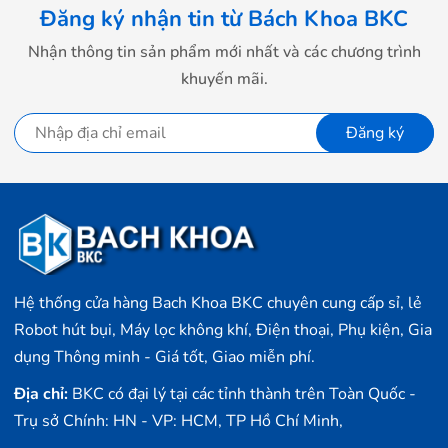
cảm biến thế hệ 2 hoàn toàn mới
Đăng ký nhận tin từ Bách Khoa BKC
Đồng hồ thông minh Huami Amazfit GTS 2 tích hợp
Nhận thông tin sản phẩm mới nhất và các chương trình
cảm biến đo nhịp tim thế hệ thứ 2 mang tên BioTracker
khuyến mãi.
2 PPG với nâng cấp đèn cảm biến LED mới cùng công
nghệ OxygenBeats nâng cao khả năng trong việc đo
Đăng ký
nhịp tim và nồng độ Oxy trong máu.
Ngoài cảm biến đo nhịp tim, đồng hồ Amazfit GTS 2 sở
hữu cho mình các cảm biến thông dụng khác như cảm
biến từ, con quay hồi chuyển, cảm biến ánh sáng.
Hệ thống cửa hàng Bach Khoa BKC chuyên cung cấp sỉ, lẻ
Robot hút bụi, Máy lọc không khí, Điện thoại, Phụ kiện, Gia
dụng Thông minh - Giá tốt, Giao miễn phí.
Địa chỉ:
BKC có đại lý tại các tỉnh thành trên Toàn Quốc -
Trụ sở Chính: HN - VP: HCM, TP Hồ Chí Minh,