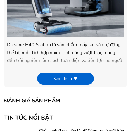
Dreame H40 Station là sản phẩm máy lau sàn tự động
thế hệ mới, tích hợp nhiều tính năng vượt trội, mang
đến trải nghiệm làm sạch toàn diện và tiện lợi cho người
dùng. Với thiết kế hiện đại, công nghệ tiên tiến và khả
năng tự động hóa cao, Dreame H40 Station không chỉ là
Xem thêm
một thiết bị làm sạch mà còn là một giải pháp thông
minh giúp tiết kiệm thời gian và công sức cho người
dùng.
ĐÁNH GIÁ SẢN PHẨM
TIN TỨC NỔI BẬT
Chổi cạnh đảo chiều là gì? Công nghệ mới trên