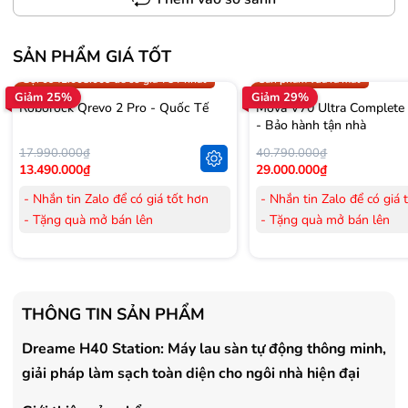
SẢN PHẨM GIÁ TỐT
Trợ giá 300.000đ
Gọi 0942.008.009 để có giá T
Gọi 0942.008.009 để có giá TỐT nhất
Sản phẩm vừa ra mắt
Giảm 25%
Giảm 29%
Roborock Qrevo 2 Pro - Quốc Tế
Mova V70 Ultra Complete
- Bảo hành tận nhà
17.990.000₫
40.790.000₫
13.490.000₫
29.000.000₫
- Nhắn tin Zalo để có giá tốt hơn
- Nhắn tin Zalo để có giá 
- Tặng quà mở bán lên
- Tặng quà mở bán lên
đến 3.000.000đ
đến 3.000.000đ
- Tặng Voucher trị giá
300.000đ
khi
- Tặng Voucher trị giá
300
mua Laptop
mua Laptop
- Tặng Voucher trị giá
150.000đ
khi
- Tặng Voucher trị giá
150
THÔNG TIN SẢN PHẨM
mua Máy lọc Không khí
mua Máy lọc Không khí
- Cam kết hàng mới 100%.
- Cam kết hàng mới 100%
Dreame H40 Station: Máy lau sàn tự động thông minh,
- Lắp đặt, HDSD tại nhà nội thành
- Lắp đặt, HDSD tại nhà n
giải pháp làm sạch toàn diện cho ngôi nhà hiện đại
Hà Nội, Hồ Chí Minh
Hà Nội, Hồ Chí Minh