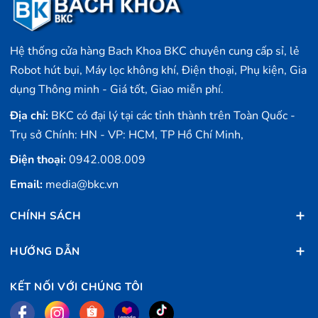
lượng và tối ưu hiệu quả làm sạch.
Hỗ trợ AI tự hành:
Công nghệ AI hỗ trợ điều hướng và di
chuyển thông minh, giúp máy hoạt động hiệu quả và
Hệ thống cửa hàng Bach Khoa BKC chuyên cung cấp sỉ, lẻ
tránh va chạm.
Robot hút bụi, Máy lọc không khí, Điện thoại, Phụ kiện, Gia
Kết nối APP và điều khiển giọng nói:
Dễ dàng điều
dụng Thông minh - Giá tốt, Giao miễn phí.
khiển và tùy chỉnh các chế độ làm sạch thông qua ứng
Địa chỉ:
BKC có đại lý tại các tỉnh thành trên Toàn Quốc -
dụng điện thoại hoặc giọng nói.
Trụ sở Chính: HN - VP: HCM, TP Hồ Chí Minh,
Thời lượng pin dài, sạc nhanh:
Sạc nhanh trong 3 giờ,
sử dụng liên tục trong 48 phút.
Điện thoại:
0942.008.009
Ưu điểm
Email:
media@bkc.vn
Tiết kiệm thời gian và công sức nhờ khả năng tự động
CHÍNH SÁCH
hóa cao.
Làm sạch hiệu quả và toàn diện với nhiều tính năng tích
HƯỚNG DẪN
hợp.
Đảm bảo vệ sinh và an toàn nhờ công nghệ khử trùng
KẾT NỐI VỚI CHÚNG TÔI
ozone kép.