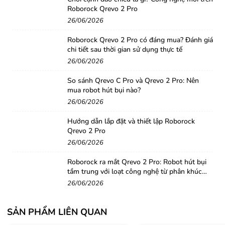
Roborock Qrevo 2 Pro
26/06/2026
Roborock Qrevo 2 Pro có đáng mua? Đánh giá
chi tiết sau thời gian sử dụng thực tế
26/06/2026
So sánh Qrevo C Pro và Qrevo 2 Pro: Nên
mua robot hút bụi nào?
26/06/2026
Hướng dẫn lắp đặt và thiết lập Roborock
Qrevo 2 Pro
26/06/2026
Roborock ra mắt Qrevo 2 Pro: Robot hút bụi
tầm trung với loạt công nghệ từ phân khúc
cao cấp
26/06/2026
Tính năng nổi bật
SẢN PHẨM LIÊN QUAN
Khoang làm sạch đa năng, tự động thay nước:
Hệ