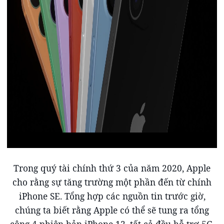
Trong quý tài chính thứ 3 của năm 2020, Apple
cho rằng sự tăng trường một phần đến từ chính
iPhone SE. Tổng hợp các nguồn tin trước giờ,
chúng ta biết rằng Apple có thể sẽ tung ra tổng