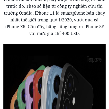
trước đó. Theo số liệu từ công ty nghiên cứu thị
trường Omdia, iPhone 11 là smartphone bán chạy
nhất thế giới trong quý 1/2020, vượt qua cả
iPhone XR. Gần đây, hãng cũng tung ra iPhone SE
với mức giá chỉ 400 USD.