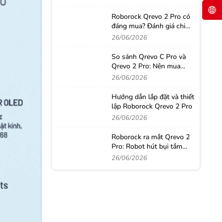
Roborock Qrevo 2 Pro có
đáng mua? Đánh giá chi
tiết sau thời gian sử dụng
26/06/2026
thực tế
So sánh Qrevo C Pro và
Qrevo 2 Pro: Nên mua
robot hút bụi nào?
26/06/2026
Hướng dẫn lắp đặt và thiết
lập Roborock Qrevo 2 Pro
26/06/2026
Roborock ra mắt Qrevo 2
Pro: Robot hút bụi tầm
trung với loạt công nghệ
26/06/2026
từ phân khúc cao cấp