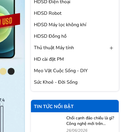
HDSD Điện thoại
HDSD Robot
HDSD Máy lọc không khí
HDSD Đồng hồ
Thủ thuật Máy tính
HD cài đặt PM
Mẹo Vặt Cuộc Sống - DIY
Sức Khoẻ - Đời Sống
TIN TỨC NỔI BẬT
Chổi cạnh đảo chiều là gì?
Công nghệ mới trên
Roborock Qrevo 2 Pro
26/06/2026