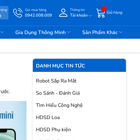
 hàng
Gọi mua hàng
Thông tin
Giỏ hàng
g
0942.008.009
Tài khoản
i
Gia Dụng Thông Minh
Sản Phẩm Khác
DANH MỤC TIN TỨC
Robot Sắp Ra Mắt
rước.
So Sánh - Đánh Giá
Tìm Hiểu Công Nghệ
HDSD Loa
HDSD Phụ kiện