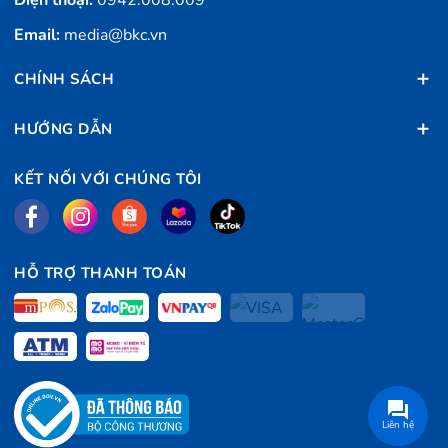
Điện thoại:
0942.008.009
Email:
media@bkc.vn
CHÍNH SÁCH
HƯỚNG DẪN
KẾT NỐI VỚI CHÚNG TÔI
HỖ TRỢ THANH TOÁN
Liên hệ