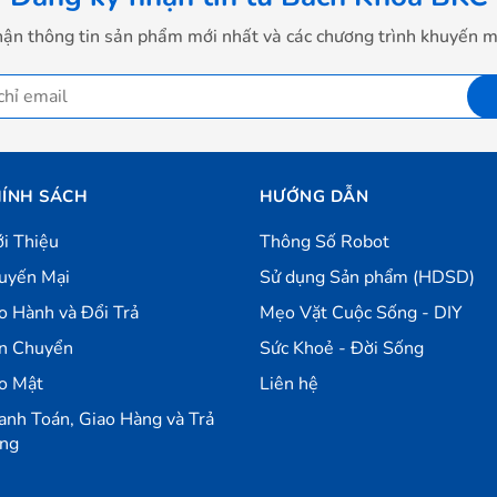
ận thông tin sản phẩm mới nhất và các chương trình khuyến m
ÍNH SÁCH
HƯỚNG DẪN
ới Thiệu
Thông Số Robot
uyến Mại
Sử dụng Sản phẩm (HDSD)
o Hành và Đổi Trả
Mẹo Vặt Cuộc Sống - DIY
n Chuyển
Sức Khoẻ - Đời Sống
o Mật
Liên hệ
anh Toán, Giao Hàng và Trả
ng