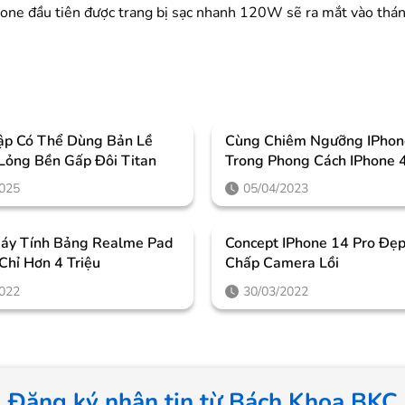
one đầu tiên được trang bị sạc nhanh 120W sẽ ra mắt vào tháng
ập Có Thể Dùng Bản Lề
Cùng Chiêm Ngưỡng IPhon
 Lỏng Bền Gấp Đôi Titan
Trong Phong Cách IPhone 
Cưỡng
2025
05/04/2023
áy Tính Bảng Realme Pad
Concept IPhone 14 Pro Đẹp
 Chỉ Hơn 4 Triệu
Chấp Camera Lồi
2022
30/03/2022
Đăng ký nhận tin từ Bách Khoa BKC