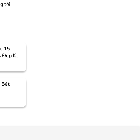
 tới.
e 15
4 Đẹp Khó
 Bất