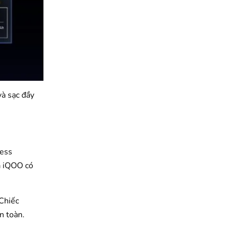
à sạc đầy
ress
a iQOO có
Chiếc
n toàn.