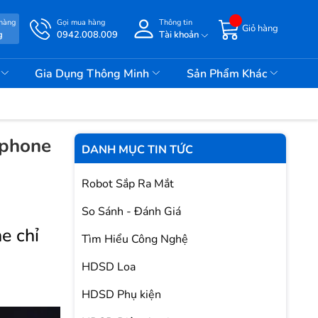
 hàng
Gọi mua hàng
Thông tin
Giỏ hàng
g
0942.008.009
Tài khoản
i
Gia Dụng Thông Minh
Sản Phẩm Khác
tphone
DANH MỤC TIN TỨC
Robot Sắp Ra Mắt
So Sánh - Đánh Giá
e chỉ
Tìm Hiểu Công Nghệ
HDSD Loa
HDSD Phụ kiện