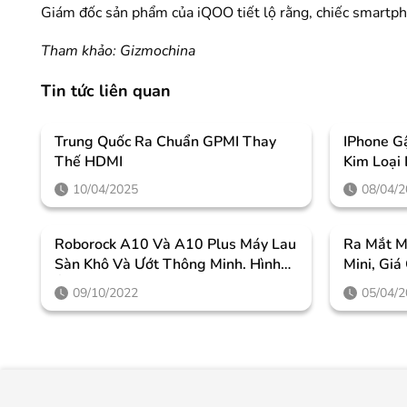
Giám đốc sản phẩm của iQOO tiết lộ rằng, chiếc smartph
Tham khảo: Gizmochina
Tin tức liên quan
Trung Quốc Ra Chuẩn GPMI Thay
IPhone G
Thế HDMI
Kim Loại
10/04/2025
08/04/
Roborock A10 Và A10 Plus Máy Lau
Ra Mắt M
Sàn Khô Và Ướt Thông Minh. Hình
Mini, Giá
Ảnh, Thông Số Kỹ Thuật Và Giá Cả
09/10/2022
05/04/