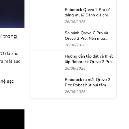
Roborock Qrevo 2 Pro có
đáng mua? Đánh giá chi
tiết sau thời gian sử dụng
26/06/2026
thực tế
So sánh Qrevo C Pro và
ỉ trong
Qrevo 2 Pro: Nên mua
robot hút bụi nào?
26/06/2026
PO đã xác
Hướng dẫn lắp đặt và thiết
ra mắt sạc
lập Roborock Qrevo 2 Pro
26/06/2026
Roborock ra mắt Qrevo 2
ghệ sạc
Pro: Robot hút bụi tầm
trung với loạt công nghệ
26/06/2026
từ phân khúc cao cấp