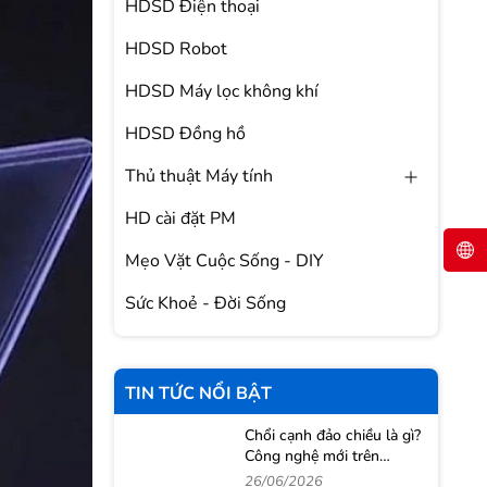
HDSD Điện thoại
HDSD Robot
HDSD Máy lọc không khí
HDSD Đồng hồ
Thủ thuật Máy tính
HD cài đặt PM
Mẹo Vặt Cuộc Sống - DIY
Sức Khoẻ - Đời Sống
TIN TỨC NỔI BẬT
Chổi cạnh đảo chiều là gì?
Công nghệ mới trên
Roborock Qrevo 2 Pro
26/06/2026