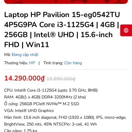
Laptop HP Pavilion 15-eg0542TU
4P5G9PA Core i3-1125G4 | 4GB |
256GB | Intel® UHD | 15.6-inch
FHD | Win11
Mã:
Đang cập nhật
Thương hiệu:
HP
|
Tình trạng:
Còn hàng
14.290.000₫
15.990.000₫
CPU: Intel® Core i3-1125G4 (upto 3.70 GHz, 8MB)
RAM: 4GB(1 x 4GB) DDR4-3200MHz (2 khe)
Ổ cứng: 256GB PCIe® NVMe™ M.2 SSD
VGA: Intel® UHD Graphics
Màn hình: 15.6 inch diagonal, FHD (1920 x 1080), IPS, micro-edge,
BrightView, 250 nits, 45% NTSC
Pin: 3-cell, 41 Wh
Cân nặng: 1.75 kg