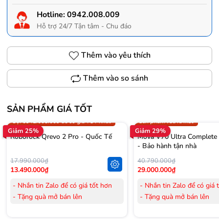
Hotline:
0942.008.009
Hỗ trợ 24/7 Tận tâm - Chu đáo
Thêm vào yêu thích
Thêm vào so sánh
SẢN PHẨM GIÁ TỐT
Trợ giá 300.000đ
Gọi 0942.008.009 để có giá T
Gọi 0942.008.009 để có giá TỐT nhất
Sản phẩm vừa ra mắt
Giảm 25%
Giảm 29%
Roborock Qrevo 2 Pro - Quốc Tế
Mova V70 Ultra Complete
- Bảo hành tận nhà
17.990.000₫
40.790.000₫
13.490.000₫
29.000.000₫
- Nhắn tin Zalo để có giá tốt hơn
- Nhắn tin Zalo để có giá 
- Tặng quà mở bán lên
- Tặng quà mở bán lên
đến 3.000.000đ
đến 3.000.000đ