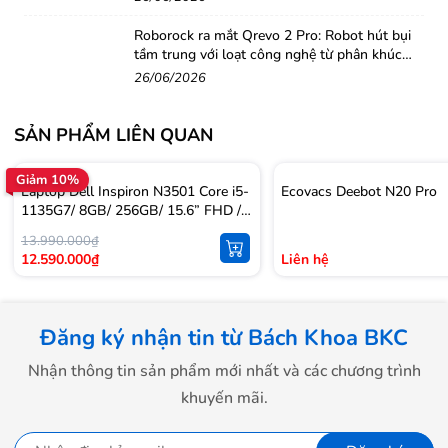
Camera
HP Wide Vis
Roborock ra mắt Qrevo 2 Pro: Robot hút bụi
tầm trung với loạt công nghệ từ phân khúc
cao cấp
Pin (Battery)
26/06/2026
Dung lượng pin
3
SẢN PHẨM LIÊN QUAN
Hệ điều hành (Operating System)
Giảm 10%
Laptop Dell Inspiron N3501 Core i5-
Ecovacs Deebot N20 Pro
Hệ điều hành đi kèm
1135G7/ 8GB/ 256GB/ 15.6” FHD /
Wi
Win10
13.990.000₫
Hệ điều hành tương thích
Windo
12.590.000₫
Liên hệ
Thông tin khác (Other)
Đăng ký nhận tin từ Bách Khoa BKC
Trọng Lượng
Nhận thông tin sản phẩm mới nhất và các chương trình
Kích thước
36.02 x
khuyến mãi.
Màu sắc