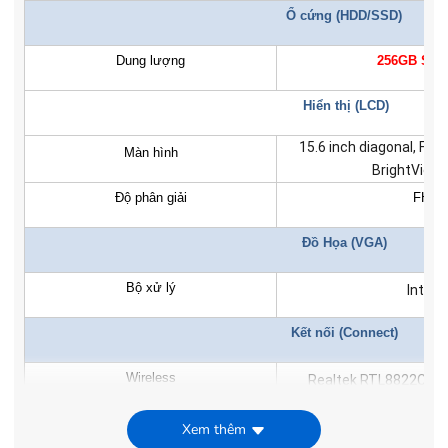
Ổ cứng (HDD/SSD)
Dung lượng
256GB SSD
Hiển thị (LCD)
15.6 inch diagonal, FHD
Màn hình
BrightView,
Độ phân giải
FHD
Đồ Họa (VGA)
Bộ xử lý
Intel®
Kết nối (Connect)
Wireless
Realtek RTL8822CE 80
Bluetooth
Bl
Xem thêm