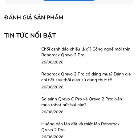
Bàn Phím (Keyboard)
ĐÁNH GIÁ SẢN PHẨM
Kiểu bàn phím
Bàn p
Chuột (Mouse)
TIN TỨC NỔI BẬT
Cảm 
Chổi cạnh đảo chiều là gì? Công nghệ mới trên
Roborock Qrevo 2 Pro
Giao tiếp mở rộng (I/O)
26/06/2026
1 x SuperSpeed USB Type
Roborock Qrevo 2 Pro có đáng mua? Đánh giá
Power Delivery, Display
chi tiết sau thời gian sử dụng thực tế
Kết nối USB
2 x SuperSpeed USB T
26/06/2026
Kết nối HDMI/VGA
1 
So sánh Qrevo C Pro và Qrevo 2 Pro: Nên
mua robot hút bụi nào?
Tai nghe
1 x Headphone /
26/06/2026
(1) Multi-form
Hướng dẫn lắp đặt và thiết lập Roborock
Qrevo 2 Pro
Khe cắm thẻ nhớ
Supports S
26/06/2026