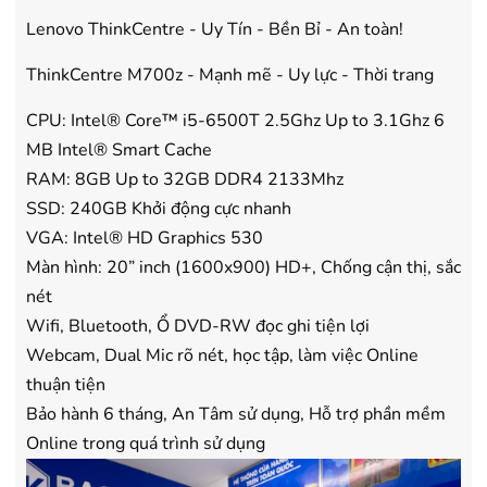
mua Máy lọc Không khí
mua Máy lọc Không khí
- Cam kết hàng mới 100%.
- Cam kết hàng mới 100%
Lenovo ThinkCentre - Uy Tín - Bền Bỉ - An toàn!
- Lắp đặt, HDSD tại nhà nội thành
- Lắp đặt, HDSD tại nhà n
ThinkCentre M700z - Mạnh mẽ - Uy lực - Thời trang
Hà Nội, Hồ Chí Minh
Hà Nội, Hồ Chí Minh
- Vận chuyển Toàn Quốc.
- Vận chuyển Toàn Quốc.
CPU: Intel® Core™ i5-6500T 2.5Ghz Up to 3.1Ghz 6
- Bảo hành 24 tháng chính hãng
- Bảo hành 36 tháng Chí
MB Intel® Smart Cache
RAM: 8GB Up to 32GB DDR4 2133Mhz
SSD: 240GB Khởi động cực nhanh
VGA: Intel® HD Graphics 530
Màn hình: 20” inch (1600x900) HD+, Chống cận thị, sắc
nét
Wifi, Bluetooth, Ổ DVD-RW đọc ghi tiện lợi
Webcam, Dual Mic rõ nét, học tập, làm việc Online
thuận tiện
Bảo hành 6 tháng, An Tâm sử dụng, Hỗ trợ phần mềm
Online trong quá trình sử dụng