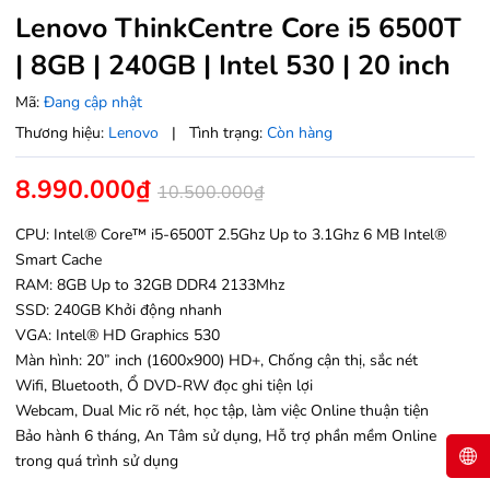
Lenovo ThinkCentre Core i5 6500T
| 8GB | 240GB | Intel 530 | 20 inch
Mã:
Đang cập nhật
Thương hiệu:
Lenovo
|
Tình trạng:
Còn hàng
8.990.000₫
10.500.000₫
CPU: Intel® Core™ i5-6500T 2.5Ghz Up to 3.1Ghz 6 MB Intel®
Smart Cache
RAM: 8GB Up to 32GB DDR4 2133Mhz
SSD: 240GB Khởi động nhanh
VGA: Intel® HD Graphics 530
Màn hình: 20” inch (1600x900) HD+, Chống cận thị, sắc nét
Wifi, Bluetooth, Ổ DVD-RW đọc ghi tiện lợi
Webcam, Dual Mic rõ nét, học tập, làm việc Online thuận tiện
Bảo hành 6 tháng, An Tâm sử dụng, Hỗ trợ phần mềm Online
trong quá trình sử dụng