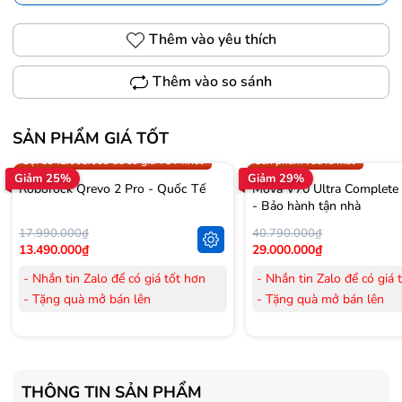
Thêm vào yêu thích
Thêm vào so sánh
SẢN PHẨM GIÁ TỐT
Trợ giá 300.000đ
Gọi 0942.008.009 để có giá T
Gọi 0942.008.009 để có giá TỐT nhất
Sản phẩm vừa ra mắt
Giảm 25%
Giảm 29%
Roborock Qrevo 2 Pro - Quốc Tế
Mova V70 Ultra Complete
- Bảo hành tận nhà
17.990.000₫
40.790.000₫
13.490.000₫
29.000.000₫
- Nhắn tin Zalo để có giá tốt hơn
- Nhắn tin Zalo để có giá 
- Tặng quà mở bán lên
- Tặng quà mở bán lên
đến 3.000.000đ
đến 3.000.000đ
- Tặng Voucher trị giá
300.000đ
khi
- Tặng Voucher trị giá
300
mua Laptop
mua Laptop
- Tặng Voucher trị giá
150.000đ
khi
- Tặng Voucher trị giá
150
THÔNG TIN SẢN PHẨM