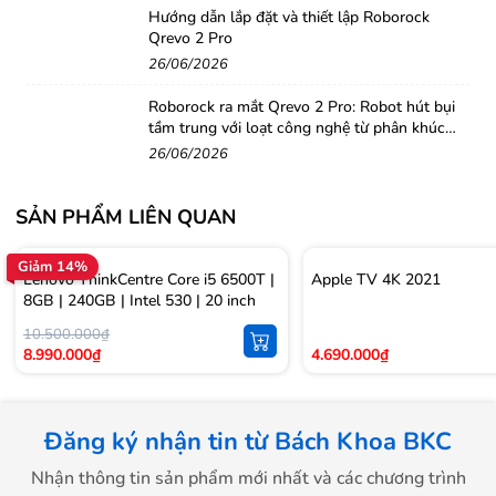
Hướng dẫn lắp đặt và thiết lập Roborock
Qrevo 2 Pro
26/06/2026
Roborock ra mắt Qrevo 2 Pro: Robot hút bụi
tầm trung với loạt công nghệ từ phân khúc
cao cấp
26/06/2026
SẢN PHẨM LIÊN QUAN
Giảm 14%
Lenovo ThinkCentre Core i5 6500T |
Apple TV 4K 2021
8GB | 240GB | Intel 530 | 20 inch
10.500.000₫
8.990.000₫
4.690.000₫
Đăng ký nhận tin từ Bách Khoa BKC
Nhận thông tin sản phẩm mới nhất và các chương trình