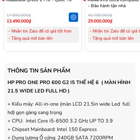
- Bảo hành tận nhà
17.990.000₫
40.790.000₫
13.490.000₫
29.000.000₫
- Nhắn tin Zalo để có giá tốt hơn
- Nhắn tin Zalo để có giá 
- Tặng quà mở bán lên
- Tặng quà mở bán lên
đến 3.000.000đ
đến 3.000.000đ
- Tặng Voucher trị giá
300.000đ
khi
- Tặng Voucher trị giá
300
mua Laptop
mua Laptop
- Tặng Voucher trị giá
150.000đ
khi
- Tặng Voucher trị giá
150
THÔNG TIN SẢN PHẨM
mua Máy lọc Không khí
mua Máy lọc Không khí
- Cam kết hàng mới 100%.
- Cam kết hàng mới 100%
HP PRO ONE PRO 600 G2 I5 THẾ HỆ 6 ( MÀN HÌNH
- Lắp đặt, HDSD tại nhà nội thành
- Lắp đặt, HDSD tại nhà n
21.5 WIDE LED FULL HD )
Hà Nội, Hồ Chí Minh
Hà Nội, Hồ Chí Minh
- Vận chuyển Toàn Quốc.
- Vận chuyển Toàn Quốc.
+ Kiểu máy: All-in-one (màn LCD 21.5in wide Led full
- Bảo hành 24 tháng chính hãng
- Bảo hành 36 tháng Chí
hd) gọn gàng sang trọng
+ CPU: Intel Core i5-6500 3.2 GHz UP TO 3.9
+ Chipset Mainboard: Intel 150 Express
+ Dung lượng Ổ cứng: 240GB SATA 7200RPM