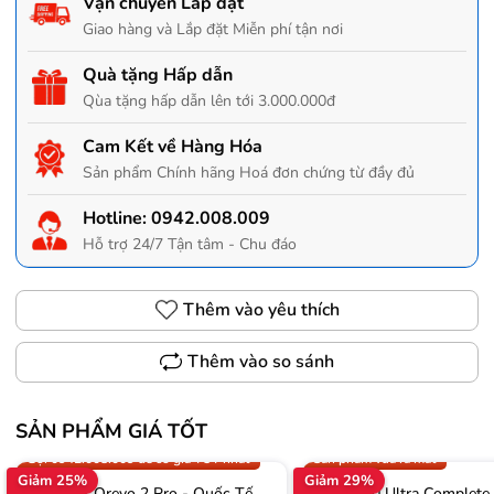
Vận chuyển Lắp đặt
Giao hàng và Lắp đặt Miễn phí tận nơi
Quà tặng Hấp dẫn
Qùa tặng hấp dẫn lên tới 3.000.000đ
Cam Kết về Hàng Hóa
Sản phẩm Chính hãng Hoá đơn chứng từ đầy đủ
Hotline:
0942.008.009
Hỗ trợ 24/7 Tận tâm - Chu đáo
Thêm vào yêu thích
Thêm vào so sánh
SẢN PHẨM GIÁ TỐT
Trợ giá 300.000đ
Gọi 0942.008.009 để có giá T
Gọi 0942.008.009 để có giá TỐT nhất
Sản phẩm vừa ra mắt
Giảm 25%
Giảm 29%
Roborock Qrevo 2 Pro - Quốc Tế
Mova V70 Ultra Complete