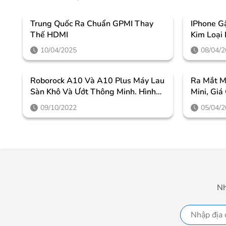
Trung Quốc Ra Chuẩn GPMI Thay
IPhone G
Thế HDMI
Kim Loại
10/04/2025
08/04/
Roborock A10 Và A10 Plus Máy Lau
Ra Mắt M
Sàn Khô Và Ướt Thông Minh. Hình
Mini, Giá
Ảnh, Thông Số Kỹ Thuật Và Giá Cả
09/10/2022
05/04/
Nh