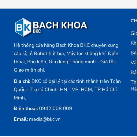
CH
Gi
Kh
Hệ thống cửa hàng Bach Khoa BKC chuyên cung
Bả
cấp sỉ, lẻ Robot hút bụi, Máy lọc không khí, Điện
thoại, Phụ kiện, Gia dụng Thông minh - Giá tốt,
Vậ
Giao miễn phí.
Bả
Địa chỉ:
BKC có đại lý tại các tỉnh thành trên Toàn
Th
Hà
Quốc - Trụ sở Chính: HN - VP: HCM, TP Hồ Chí
Minh,
Điện thoại:
0942.008.009
Email:
media@bkc.vn