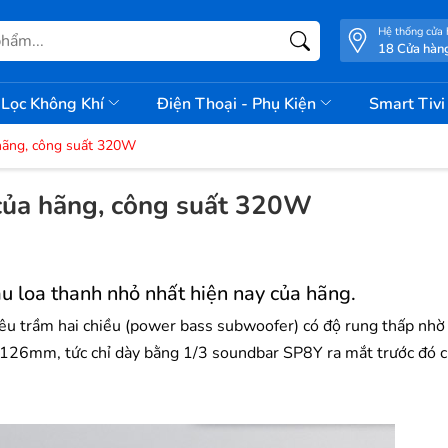
Hệ thống cửa
18 Cửa hàn
Lọc Không Khí
Điện Thoại - Phụ Kiện
Smart Tiv
 hãng, công suất 320W
 của hãng, công suất 320W
u loa thanh nhỏ nhất hiện nay của hãng.
iêu trầm hai chiều (power bass subwoofer) có độ rung thấp nh
 x 126mm, tức chỉ dày bằng 1/3 soundbar SP8Y ra mắt trước đó c