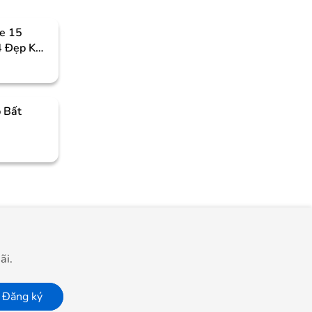
e 15
4 Đẹp Khó
 Bất
ãi.
Đăng ký