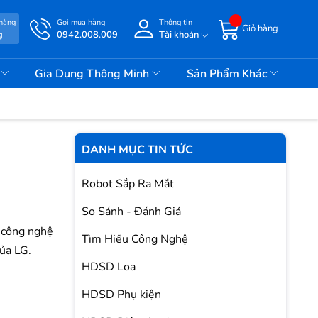
 hàng
Gọi mua hàng
Thông tin
Giỏ hàng
g
0942.008.009
Tài khoản
i
Gia Dụng Thông Minh
Sản Phẩm Khác
DANH MỤC TIN TỨC
Robot Sắp Ra Mắt
So Sánh - Đánh Giá
ờ công nghệ
Tìm Hiểu Công Nghệ
ủa LG.
HDSD Loa
HDSD Phụ kiện