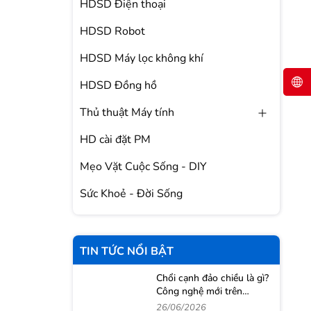
HDSD Điện thoại
HDSD Robot
HDSD Máy lọc không khí
HDSD Đồng hồ
Thủ thuật Máy tính
HD cài đặt PM
Mẹo Vặt Cuộc Sống - DIY
Sức Khoẻ - Đời Sống
TIN TỨC NỔI BẬT
Chổi cạnh đảo chiều là gì?
Công nghệ mới trên
Roborock Qrevo 2 Pro
26/06/2026