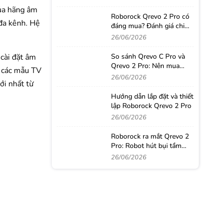
của hãng âm
Roborock Qrevo 2 Pro có
đa kênh. Hệ
đáng mua? Đánh giá chi
tiết sau thời gian sử dụng
26/06/2026
thực tế
 cài đặt âm
So sánh Qrevo C Pro và
Qrevo 2 Pro: Nên mua
g các mẫu TV
robot hút bụi nào?
26/06/2026
ới nhất từ
Hướng dẫn lắp đặt và thiết
lập Roborock Qrevo 2 Pro
26/06/2026
Roborock ra mắt Qrevo 2
Pro: Robot hút bụi tầm
trung với loạt công nghệ
26/06/2026
từ phân khúc cao cấp