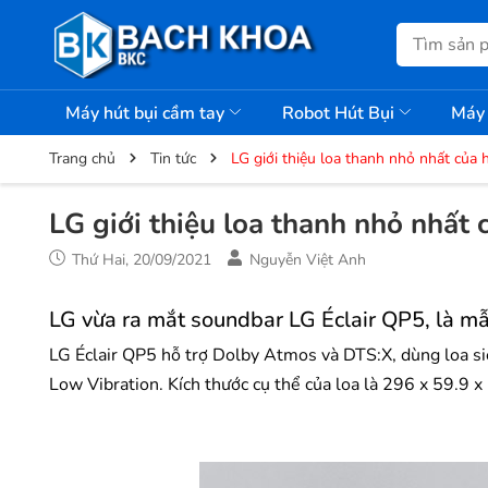
Máy hút bụi cầm tay
Robot Hút Bụi
Máy 
Trang chủ
Tin tức
LG giới thiệu loa thanh nhỏ nhất của
LG giới thiệu loa thanh nhỏ nhất
Thứ Hai, 20/09/2021
Nguyễn Việt Anh
LG vừa ra mắt soundbar LG Éclair QP5, là mẫ
LG Éclair QP5 hỗ trợ Dolby Atmos và DTS:X, dùng loa s
Low Vibration. Kích thước cụ thể của loa là 296 x 59.9