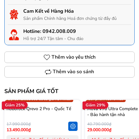
Cam Kết về Hàng Hóa
Sản phẩm Chính hãng Hoá đơn chứng từ đầy đủ
Hotline:
0942.008.009
Hỗ trợ 24/7 Tận tâm - Chu đáo
Thêm vào yêu thích
Thêm vào so sánh
SẢN PHẨM GIÁ TỐT
Trợ giá 300.000đ
Gọi 0942.008.009 để có giá T
Gọi 0942.008.009 để có giá TỐT nhất
Sản phẩm vừa ra mắt
Giảm 25%
Giảm 29%
Roborock Qrevo 2 Pro - Quốc Tế
Mova V70 Ultra Complete
- Bảo hành tận nhà
17.990.000₫
40.790.000₫
13.490.000₫
29.000.000₫