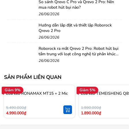
So sánh Qrevo C Pro và Qrevo 2 Pro: Nên
mua robot hút bụi nào?
26/06/2026
Hướng dẫn lắp đặt và thiết lập Roborock
Qrevo 2 Pro
26/06/2026
Roborock ra mắt Qrevo 2 Pro: Robot hút bụi
tầm trung với loạt công nghệ từ phân khúc
cao cấp
26/06/2026
SẢN PHẨM LIÊN QUAN
Giảm 9%
Giảm 5%
Loa kéo RONAMAX MT15 + 2 Mic
Loa kéo TEMEISHENG Q8
5.490.000₫
1.990.000₫
4.990.000₫
1.890.000₫