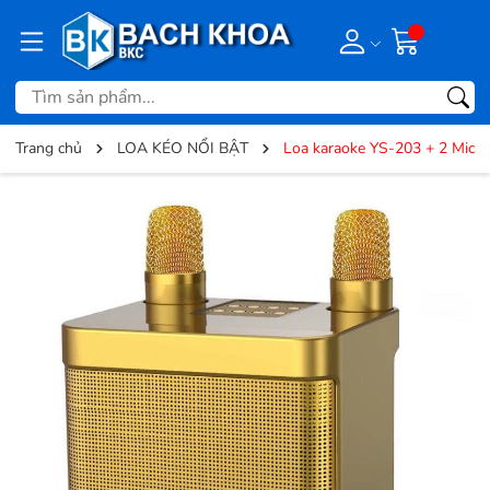
Trang chủ
LOA KÉO NỔI BẬT
Loa karaoke YS-203 + 2 Mic