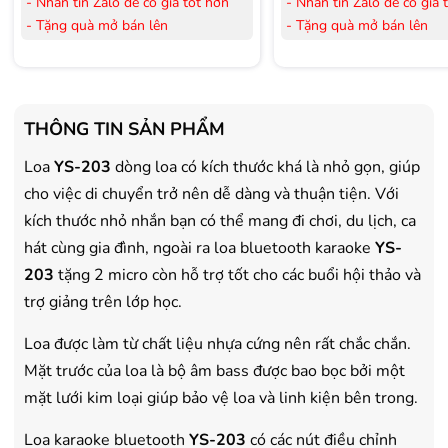
- Nhắn tin Zalo để có giá tốt hơn
- Nhắn tin Zalo để có giá 
- Tặng quà mở bán lên
- Tặng quà mở bán lên
đến 3.000.000đ
đến 3.000.000đ
- Tặng Voucher trị giá
300.000đ
khi
- Tặng Voucher trị giá
300
mua Laptop
mua Laptop
- Tặng Voucher trị giá
150.000đ
khi
- Tặng Voucher trị giá
150
THÔNG TIN SẢN PHẨM
mua Máy lọc Không khí
mua Máy lọc Không khí
- Cam kết hàng mới 100%.
- Cam kết hàng mới 100%
Loa
YS-203
dòng loa có kích thước khá là nhỏ gọn, giúp
- Lắp đặt, HDSD tại nhà nội thành
- Lắp đặt, HDSD tại nhà n
cho việc di chuyển trở nên dễ dàng và thuận tiện. Với
Hà Nội, Hồ Chí Minh
Hà Nội, Hồ Chí Minh
kích thước nhỏ nhắn bạn có thể mang đi chơi, du lịch, ca
- Vận chuyển Toàn Quốc.
- Vận chuyển Toàn Quốc.
hát cùng gia đình, ngoài ra loa bluetooth karaoke
YS-
- Bảo hành 24 tháng chính hãng
- Bảo hành 36 tháng Chí
203
tặng 2 micro còn hỗ trợ tốt cho các buổi hội thảo và
trợ giảng trên lớp học.
Loa được làm từ chất liệu nhựa cứng nên rất chắc chắn.
Mặt trước của loa là bộ âm bass được bao bọc bởi một
mặt lưới kim loại giúp bảo vệ loa và linh kiện bên trong.
Loa karaoke bluetooth
YS-203
có các nút điều chỉnh