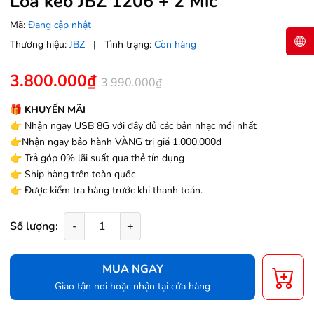
Loa kéo JBZ 1206 + 2 Mic
Mã:
Đang cập nhật
Thương hiệu:
JBZ
|
Tình trạng:
Còn hàng
3.800.000₫
3.990.000₫
🎁 KHUYẾN MÃI
👉 Nhận ngay USB 8G với đầy đủ các bản nhạc mới nhất
👉Nhận ngay bảo hành VÀNG trị giá 1.000.000đ
👉 Trả góp 0% lãi suất qua thẻ tín dụng
👉 Ship hàng trên toàn quốc
👉 Được kiểm tra hàng trước khi thanh toán.
Số lượng:
-
+
MUA NGAY
Giao tận nơi hoặc nhận tại cửa hàng