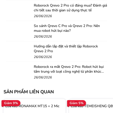
Roborock Qrevo 2 Pro có đáng mua? Đánh giá
chi tiết sau thời gian sử dụng thực tế
26/06/2026
So sánh Qrevo C Pro và Qrevo 2 Pro: Nên
mua robot hút bụi nào?
26/06/2026
Hướng dẫn lắp đặt và thiết lập Roborock
Qrevo 2 Pro
26/06/2026
Roborock ra mắt Qrevo 2 Pro: Robot hút bụi
tầm trung với loạt công nghệ từ phân khúc
cao cấp
26/06/2026
SẢN PHẨM LIÊN QUAN
Mạch điều khiển của loa kẹo kéo
JBZ 1206
được làm bằng điện
Giảm 9%
Giảm 5%
tử cao cấp lên giúp loa không bị vỡ tiếng, hư loa khi bạn mở
Loa kéo RONAMAX MT15 + 2 Mic
Loa kéo TEMEISHENG Q8
max công suất. Một đặc điểm cũng như là tính năng mà chỉ có