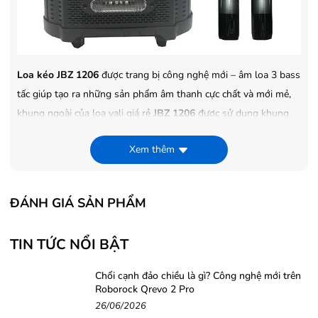
Loa kéo JBZ 1206
được trang bị công nghệ mới – âm loa 3 bass
tấc giúp tạo ra những sản phẩm âm thanh cực chất và mới mẻ,
khung ngoài của loa vali giá rẻ
JBZ 1206
được sử dụng khung
chất liệu nhựa ABS cực kỳ thân thiện với môi trường. Bên ngoài
Xem thêm
của loa được sử dụng một lớp sơn bóng giúp làm tăng lên vẻ
đẹp sang trọng và huyền bí của sản phẩm được sơn lên.
ĐÁNH GIÁ SẢN PHẨM
TIN TỨC NỔI BẬT
Chổi cạnh đảo chiều là gì? Công nghệ mới trên
Roborock Qrevo 2 Pro
26/06/2026