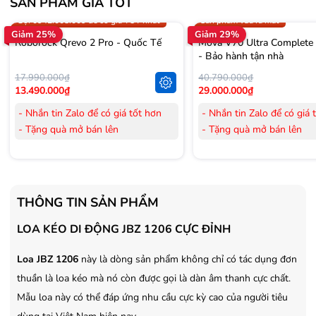
SẢN PHẨM GIÁ TỐT
Trợ giá 300.000đ
Gọi 0942.008.009 để có giá T
Gọi 0942.008.009 để có giá TỐT nhất
Sản phẩm vừa ra mắt
Giảm 25%
Giảm 29%
Roborock Qrevo 2 Pro - Quốc Tế
Mova V70 Ultra Complete
- Bảo hành tận nhà
17.990.000₫
40.790.000₫
13.490.000₫
29.000.000₫
- Nhắn tin Zalo để có giá tốt hơn
- Nhắn tin Zalo để có giá 
- Tặng quà mở bán lên
- Tặng quà mở bán lên
đến 3.000.000đ
đến 3.000.000đ
- Tặng Voucher trị giá
300.000đ
khi
- Tặng Voucher trị giá
300
mua Laptop
mua Laptop
- Tặng Voucher trị giá
150.000đ
khi
- Tặng Voucher trị giá
150
THÔNG TIN SẢN PHẨM
mua Máy lọc Không khí
mua Máy lọc Không khí
- Cam kết hàng mới 100%.
- Cam kết hàng mới 100%
LOA KÉO DI ĐỘNG JBZ 1206 CỰC ĐỈNH
- Lắp đặt, HDSD tại nhà nội thành
- Lắp đặt, HDSD tại nhà n
Loa JBZ 1206
Hà Nội, Hồ Chí Minh
này là dòng sản phẩm không chỉ có tác dụng đơn
Hà Nội, Hồ Chí Minh
- Vận chuyển Toàn Quốc.
- Vận chuyển Toàn Quốc.
thuần là loa kéo mà nó còn được gọi là dàn âm thanh cực chất.
- Bảo hành 24 tháng chính hãng
- Bảo hành 36 tháng Chí
Mẫu loa này có thể đáp ứng nhu cầu cực kỳ cao của người tiêu