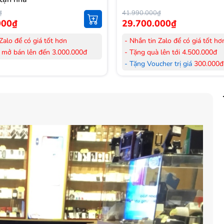
₫
41.990.000₫
000₫
29.700.000₫
Zalo để có giá tốt hơn
- Nhắn tin Zalo để có giá tốt hơ
 mở bán lên đến 3.000.000đ
- Tặng quà lên tới 4.500.000đ
her trị giá
300.000đ
khi mua
- Tặng Voucher trị giá
300.000đ
Laptop
her trị giá
150.000đ
khi mua
- Tặng Voucher trị giá
150.000đ
ông khí
Máy lọc Không khí
 hàng mới 100%.
- Cam kết hàng mới 100%. Đầy
 HDSD tại nhà nội thành Hà Nội,
đơn VAT.
nh
- Lắp đặt, HDSD tại nhà nội thà
ển Toàn Quốc.
Hồ Chí Minh
 36 tháng Chính hãng
- Vận chuyển Toàn Quốc.
- Bảo hành 24 tháng chính hãn