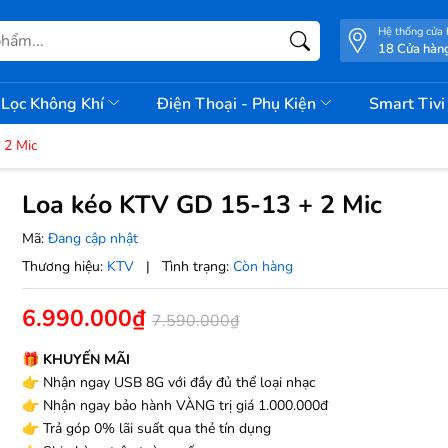
Hệ thống cửa
18 Cửa hàn
Lọc Không Khí
Điện Thoại - Phụ Kiện
Smart Tiv
 2 Mic
Loa kéo KTV GD 15-13 + 2 Mic
Mã:
Đang cập nhật
Thương hiệu:
KTV
|
Tình trạng:
Còn hàng
6.990.000₫
7.590.000₫
🎁 KHUYẾN MÃI
👉 Nhận ngay USB 8G với đầy đủ thể loại nhạc
👉 Nhận ngay bảo hành VÀNG trị giá 1.000.000đ
👉 Trả góp 0% lãi suất qua thẻ tín dụng