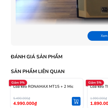
Xem
ĐÁNH GIÁ SẢN PHẨM
SẢN PHẨM LIÊN QUAN
Giảm 9%
Giảm 5%
Loa kéo RONAMAX MT15 + 2 Mic
Loa kéo 
5.490.000₫
1.990.000₫
4.990.000₫
1.890.0
Thuộc phân khúc loa kéo Cao cấp,
Loa kéo di dộng 