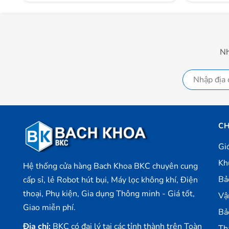
mong muốn sở hữu vì ngoại hình đơn giản nhưng vô cùn
Nh
CH
Gi
Kh
Hệ thống cửa hàng Bach Khoa BKC chuyên cung
Bả
cấp sỉ, lẻ Robot hút bụi, Máy lọc không khí, Điện
thoại, Phụ kiện, Gia dụng Thông minh - Giá tốt,
Vậ
Giao miễn phí.
Bả
Địa chỉ:
BKC có đại lý tại các tỉnh thành trên Toàn
Th