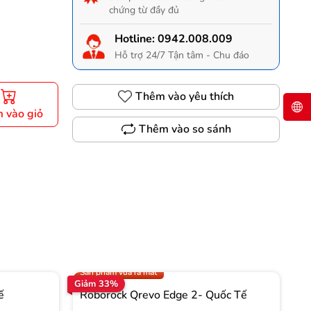
chứng từ đầy đủ
Hotline:
0942.008.009
Hỗ trợ 24/7 Tận tâm - Chu đáo
Thêm vào yêu thích
 vào giỏ
Thêm vào so sánh
Gọi 0942.008.009 để có giá TỐT nhất
Trợ giá 1.000.000đ
Sản phẩm vừa ra mắt
Giảm 33%
Gi
ế
Roborock Qrevo Edge 2- Quốc Tế
R
T