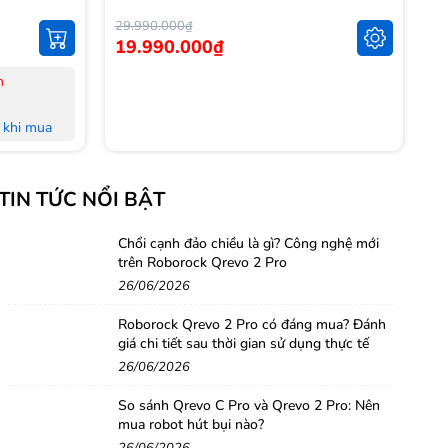
29.990.000₫
14
19.990.000₫
1
n
-
-
khi mua
-
L
khi mua
-
TIN TỨC NỔI BẬT
M
 đủ Hoá
-
-
Chổi cạnh đảo chiều là gì? Công nghệ mới
trên Roborock Qrevo 2 Pro
nh Hà Nội,
H
26/06/2026
-
-
Roborock Qrevo 2 Pro có đáng mua? Đánh
g
giá chi tiết sau thời gian sử dụng thực tế
26/06/2026
So sánh Qrevo C Pro và Qrevo 2 Pro: Nên
mua robot hút bụi nào?