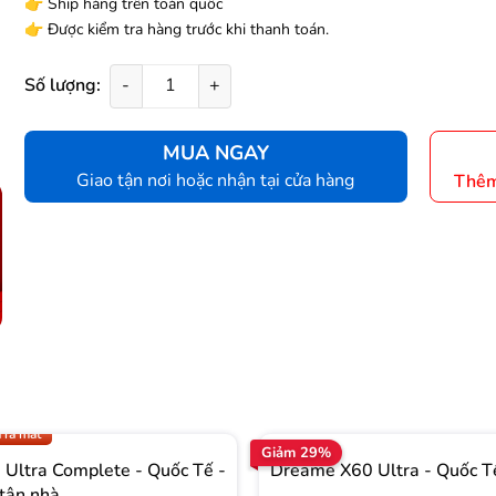
👉 Ship hàng trên toàn quốc
👉 Được kiểm tra hàng trước khi thanh toán.
Số lượng:
-
+
MUA NGAY
Giao tận nơi hoặc nhận tại cửa hàng
Thêm
.009 để có giá TỐT nhất
 ra mắt
Giảm 29%
Ultra Complete - Quốc Tế -
Dreame X60 Ultra - Quốc T
tận nhà