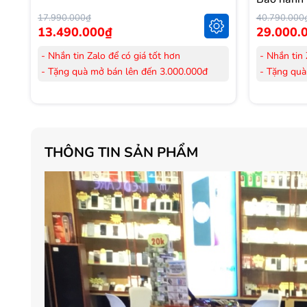
17.990.000₫
40.790.000
13.490.000₫
29.000.
- Nhắn tin Zalo để có giá tốt hơn
- Nhắn tin 
- Tặng quà mở bán lên đến 3.000.000đ
- Tặng quà
- Tặng Voucher trị giá
300.000đ
khi mua
- Tặng Vouc
Laptop
Laptop
- Tặng Voucher trị giá
150.000đ
khi mua
- Tặng Vouc
Máy lọc Không khí
Máy lọc Kh
THÔNG TIN SẢN PHẨM
- Cam kết hàng mới 100%.
- Cam kết
- Lắp đặt, HDSD tại nhà nội thành Hà Nội,
- Lắp đặt,
Hồ Chí Minh
Hồ Chí Mi
- Vận chuyển Toàn Quốc.
- Vận chuy
- Bảo hành 24 tháng chính hãng
- Bảo hành