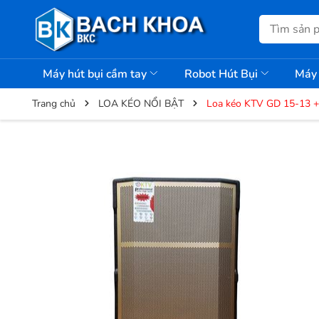
Máy hút bụi cầm tay
Robot Hút Bụi
Máy 
Trang chủ
LOA KÉO NỔI BẬT
Loa kéo KTV GD 15-13 +