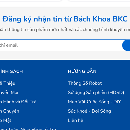
g sang trọng và đặc biệt là công suất rất lớn.
Đăng ký nhận tin từ Bách Khoa BKC
ận thông tin sản phẩm mới nhất và các chương trình khuyến m
ÍNH SÁCH
HƯỚNG DẪN
ới Thiệu
Thông Số Robot
uyến Mại
Sử dụng Sản phẩm (HDSD)
o Hành và Đổi Trả
Mẹo Vặt Cuộc Sống - DIY
n Chuyển
Sức Khoẻ - Đời Sống
o Mật
Liên hệ
anh Toán, Giao Hàng và Trả