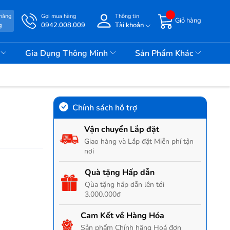
 hàng
Gọi mua hàng
Thông tin
Giỏ hàng
g
0942.008.009
Tài khoản
i
Gia Dụng Thông Minh
Sản Phẩm Khác
Chính sách hỗ trợ
Vận chuyển Lắp đặt
Giao hàng và Lắp đặt Miễn phí tận
nơi
Quà tặng Hấp dẫn
Qùa tặng hấp dẫn lên tới
3.000.000đ
Cam Kết về Hàng Hóa
Sản phẩm Chính hãng Hoá đơn