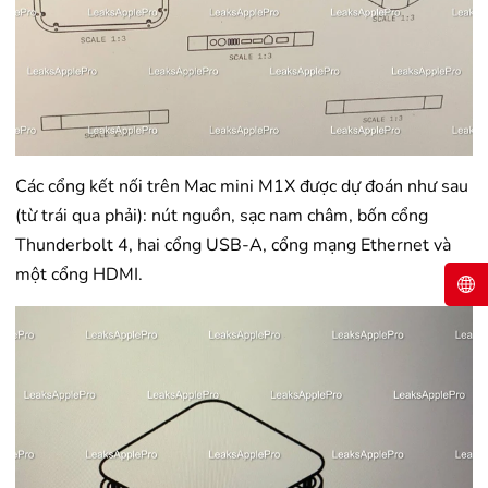
Các cổng kết nối trên Mac mini M1X được dự đoán như sau
(từ trái qua phải): nút nguồn, sạc nam châm, bốn cổng
Thunderbolt 4, hai cổng USB-A, cổng mạng Ethernet và
một cổng HDMI.