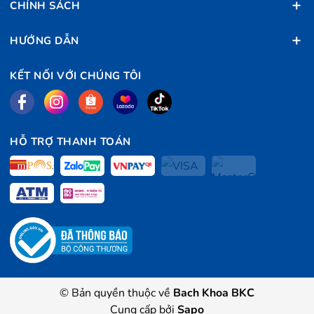
CHÍNH SÁCH
HƯỚNG DẪN
KẾT NỐI VỚI CHÚNG TÔI
HỖ TRỢ THANH TOÁN
© Bản quyền thuộc về
Bach Khoa BKC
Cung cấp bởi
Sapo