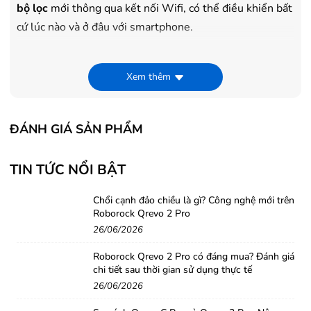
bộ lọc
mới thông qua kết nối Wifi, có thể điều khiển bất
cứ lúc nào và ở đâu với smartphone.
Xem thêm
ĐÁNH GIÁ SẢN PHẨM
TIN TỨC NỔI BẬT
Chổi cạnh đảo chiều là gì? Công nghệ mới trên
Roborock Qrevo 2 Pro
Hỗ trợ điều khiển bằng giọng nói
26/06/2026
Máy lọc không khí có chế độ
điều khiển bằng giọng nói
,
Roborock Qrevo 2 Pro có đáng mua? Đánh giá
giúp bạn có thể
thao tác từ xa
thiết bị thông
chi tiết sau thời gian sử dụng thực tế
qua Google Asistant được cài đặt trên điện thoại. Dễ
26/06/2026
dàng theo dõi, điều chỉnh được chất lượng không khí