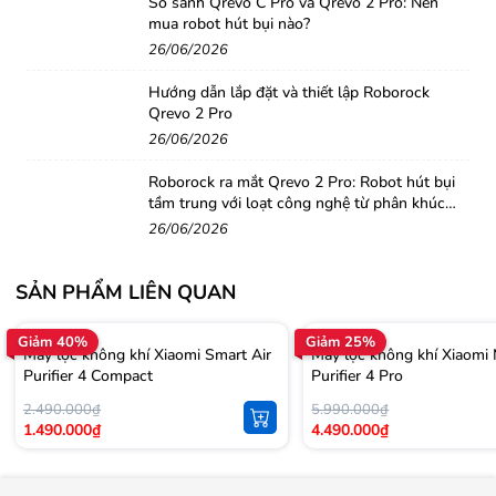
So sánh Qrevo C Pro và Qrevo 2 Pro: Nên
trong căn phòng của bạn mà
không mất nhiều thao tác
.
mua robot hút bụi nào?
26/06/2026
Hướng dẫn lắp đặt và thiết lập Roborock
Qrevo 2 Pro
26/06/2026
Roborock ra mắt Qrevo 2 Pro: Robot hút bụi
tầm trung với loạt công nghệ từ phân khúc
cao cấp
26/06/2026
SẢN PHẨM LIÊN QUAN
Màn hình OLED thời thượng, điểm nhấn đặc biệt
trong thiết kế
Giảm 40%
Giảm 25%
Máy lọc không khí Xiaomi Smart Air
Máy lọc không khí Xiaomi 
Máy lọc không khí Xiaomi Mi Air Purifier 3H với thiết kế
Purifier 4 Compact
Purifier 4 Pro
màn hình OLED hiển thị chỉ số PM 2.5 thời gian thực,
2.490.000₫
5.990.000₫
1.490.000₫
4.490.000₫
nhiệt độ, độ ẩm, liên kết điện thoại thông minh và chế
độ làm việc, cho phép giám sát chất lượng không khí
trong ngôi nhà của bạn.