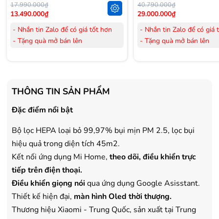
17.990.000₫
40.790.000₫
13.490.000₫
29.000.000₫
- Nhắn tin Zalo để có giá tốt hơn
- Nhắn tin Zalo để có giá 
- Tặng quà mở bán lên
- Tặng quà mở bán lên
đến 3.000.000đ
đến 3.000.000đ
- Tặng Voucher trị giá
300.000đ
khi
- Tặng Voucher trị giá
300
mua Laptop
mua Laptop
- Tặng Voucher trị giá
150.000đ
khi
- Tặng Voucher trị giá
150
THÔNG TIN SẢN PHẨM
mua Máy lọc Không khí
mua Máy lọc Không khí
- Cam kết hàng mới 100%.
- Cam kết hàng mới 100%
Đặc điểm nổi bật
- Lắp đặt, HDSD tại nhà nội thành
- Lắp đặt, HDSD tại nhà n
Bộ lọc HEPA loại bỏ 99,97% bụi mịn PM 2.5, lọc bụi
Hà Nội, Hồ Chí Minh
Hà Nội, Hồ Chí Minh
- Vận chuyển Toàn Quốc.
- Vận chuyển Toàn Quốc.
hiệu quả trong diện tích 45m2.
- Bảo hành 24 tháng chính hãng
- Bảo hành 36 tháng Chí
Kết nối ứng dụng Mi Home,
theo dõi, điều khiển trực
tiếp trên điện thoại.
Điều khiển giọng nói
qua ứng dụng Google Asisstant.
Thiết kế hiện đại,
màn hình Oled thời thượng.
Thương hiệu Xiaomi - Trung Quốc, sản xuất tại Trung