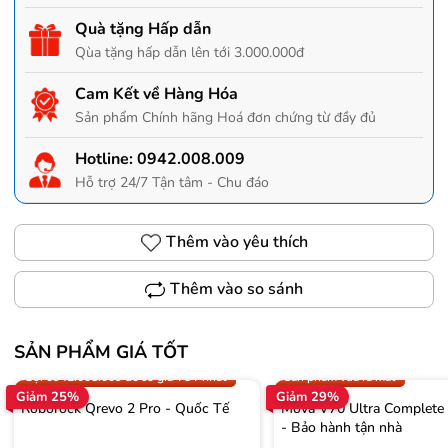
Quà tặng Hấp dẫn
Qùa tặng hấp dẫn lên tới 3.000.000đ
Cam Kết về Hàng Hóa
Sản phẩm Chính hãng Hoá đơn chứng từ đầy đủ
Hotline:
0942.008.009
Hỗ trợ 24/7 Tận tâm - Chu đáo
Thêm vào yêu thích
Thêm vào so sánh
SẢN PHẨM GIÁ TỐT
Trợ giá 300.000đ
Gọi 0942.008.009 để có giá T
Gọi 0942.008.009 để có giá TỐT nhất
Sản phẩm vừa ra mắt
Giảm 25%
Giảm 29%
Roborock Qrevo 2 Pro - Quốc Tế
Mova V70 Ultra Complete
- Bảo hành tận nhà