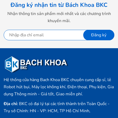
Đăng ký nhận tin từ Bách Khoa BKC
Nhận thông tin sản phẩm mới nhất và các chương trình
khuyến mãi.
Đăng ký
Cảm biến nhạy bén, chính xác
Hệ thống cửa hàng Bach Khoa BKC chuyên cung cấp sỉ, lẻ
Cảm biến bụi phía sau thân máy, phát hiện bụi nhỏ, mùi
Robot hút bụi, Máy lọc không khí, Điện thoại, Phụ kiện, Gia
hôi, các chất độc hại có trong không khí cũng như nhiệt
dụng Thông minh - Giá tốt, Giao miễn phí.
độ, độ ẩm và hiển thị chi tiết lên màn hình OLED.
Địa chỉ:
BKC có đại lý tại các tỉnh thành trên Toàn Quốc -
Trụ sở Chính: HN - VP: HCM, TP Hồ Chí Minh,