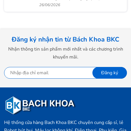
cao cấp
26/06/2026
Đăng ký nhận tin từ Bách Khoa BKC
Nhận thông tin sản phẩm mới nhất và các chương trình
khuyến mãi.
Đăng ký
Hệ thống cửa hàng Bach Khoa BKC chuyên cung cấp sỉ, lẻ
Robot hút bụi, Máy lọc không khí, Điện thoại, Phụ kiện, Gia