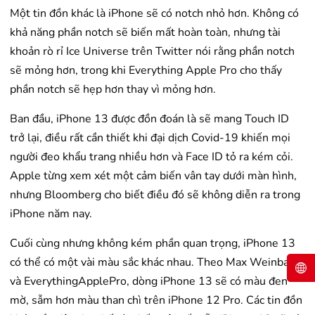
Một tin đồn khác là iPhone sẽ có notch nhỏ hơn. Không có
khả năng phần notch sẽ biến mất hoàn toàn, nhưng tài
khoản rò rỉ Ice Universe trên Twitter nói rằng phần notch
sẽ mỏng hơn, trong khi Everything Apple Pro cho thấy
phần notch sẽ hẹp hơn thay vì mỏng hơn.
Ban đầu, iPhone 13 được đồn đoán là sẽ mang Touch ID
trở lại, điều rất cần thiết khi đại dịch Covid-19 khiến mọi
người đeo khẩu trang nhiều hơn và Face ID tỏ ra kém cỏi.
Apple từng xem xét một cảm biến vân tay dưới màn hình,
nhưng Bloomberg cho biết điều đó sẽ không diễn ra trong
iPhone năm nay.
Cuối cùng nhưng không kém phần quan trọng, iPhone 13
có thể có một vài màu sắc khác nhau. Theo Max Weinbach
và EverythingApplePro, dòng iPhone 13 sẽ có màu đen
mờ, sẫm hơn màu than chì trên iPhone 12 Pro. Các tin đồn