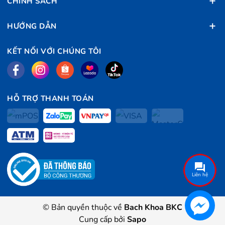
CHÍNH SÁCH
HƯỚNG DẪN
KẾT NỐI VỚI CHÚNG TÔI
HỖ TRỢ THANH TOÁN
Liên hệ
© Bản quyền thuộc về
Bach Khoa BKC
Cung cấp bởi
Sapo