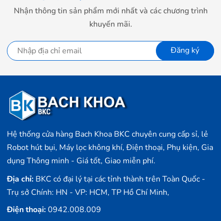
Nhận thông tin sản phẩm mới nhất và các chương trình
khuyến mãi.
Đăng ký
Thuật toán cốt lõi của AI được cải tiến- Không bao giờ
Hệ thống cửa hàng Bach Khoa BKC chuyên cung cấp sỉ, lẻ
lạc lối
Robot hút bụi, Máy lọc không khí, Điện thoại, Phụ kiện, Gia
Được hỗ trợ bởi bộ xử lý lõi tứ A35 với hiệu suất tính
dụng Thông minh - Giá tốt, Giao miễn phí.
toán mạnh mẽ, cùng với thuật toán SLAM, nó có thể
nhanh chóng xử lý thông tin cảm biến và điều chỉnh
Địa chỉ:
BKC có đại lý tại các tỉnh thành trên Toàn Quốc -
đường dẫn trong thời gian thực, giúp làm sạch chính xác
Trụ sở Chính: HN - VP: HCM, TP Hồ Chí Minh,
mà không bị va chạm hoặc bị kẹt.
Điện thoại:
0942.008.009