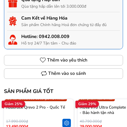
Qùa tặng hấp dẫn lên tới 3.000.000đ
Cam Kết về Hàng Hóa
Sản phẩm Chính hãng Hoá đơn chứng từ đầy đủ
Hotline:
0942.008.009
Hỗ trợ 24/7 Tận tâm - Chu đáo
Thêm vào yêu thích
Thêm vào so sánh
SẢN PHẨM GIÁ TỐT
Trợ giá 300.000đ
Gọi 0942.008.009 để có giá T
Gọi 0942.008.009 để có giá TỐT nhất
Sản phẩm vừa ra mắt
Giảm 25%
Giảm 29%
Roborock Qrevo 2 Pro - Quốc Tế
Mova V70 Ultra Complete
- Bảo hành tận nhà
17.990.000₫
40.790.000₫
13.490.000₫
29.000.000₫