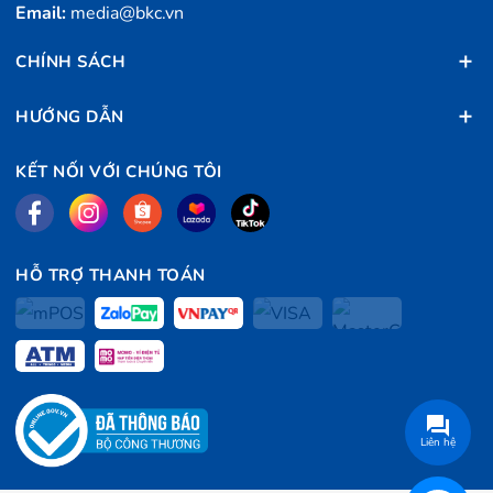
Email:
media@bkc.vn
CHÍNH SÁCH
HƯỚNG DẪN
KẾT NỐI VỚI CHÚNG TÔI
HỖ TRỢ THANH TOÁN
Yên tĩnh hơn bao giờ hết, không có sự thỏa hiệp về hiệu
suất với lực hút 2700Pa
Robot hút bụi hoạt động trên sàn cứng hoặc mềm với
lực hút mạnh ở âm lượng không lớn hơn lò vi sóng đang
hoạt động.
Liên hệ
Thiết kế làm trống thùng rác bằng 1 lần nhấp