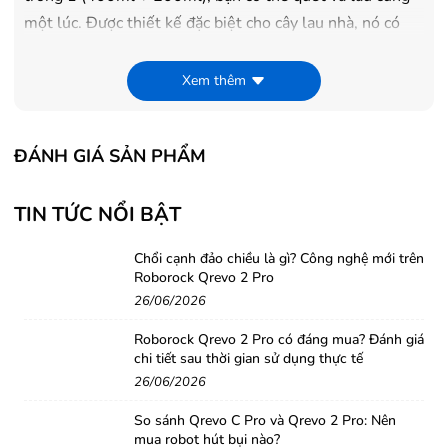
một lúc. Được thiết kế đặc biệt cho cây lau nhà, nó có
một bình chứa nước siêu lớn (700ml), lý tưởng cho ngôi
nhà lớn. Tất cả những gì bạn cần làm để lau mỗi ngày là
Xem thêm
đổ đầy bình và đặt lịch. * Bể chứa nước 700ml là cấu
hình tùy chọn ， hoạt động tốt cho những ngôi nhà lớn
ĐÁNH GIÁ SẢN PHẨM
hơn.
TIN TỨC NỔI BẬT
Chổi cạnh đảo chiều là gì? Công nghệ mới trên
Roborock Qrevo 2 Pro
26/06/2026
Roborock Qrevo 2 Pro có đáng mua? Đánh giá
chi tiết sau thời gian sử dụng thực tế
26/06/2026
So sánh Qrevo C Pro và Qrevo 2 Pro: Nên
mua robot hút bụi nào?