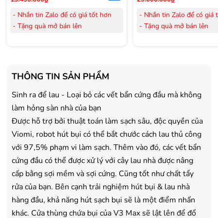
- Nhắn tin Zalo để có giá tốt hơn
- Nhắn tin Zalo để có giá 
- Tặng quà mở bán lên
- Tặng quà mở bán lên
đến 3.000.000đ
đến 3.000.000đ
- Tặng Voucher trị giá
300.000đ
khi
- Tặng Voucher trị giá
300
mua Laptop
mua Laptop
- Tặng Voucher trị giá
150.000đ
khi
- Tặng Voucher trị giá
150
THÔNG TIN SẢN PHẨM
mua Máy lọc Không khí
mua Máy lọc Không khí
- Cam kết hàng mới 100%.
- Cam kết hàng mới 100%
Sinh ra để lau - Loại bỏ các vết bẩn cứng đầu mà không
- Lắp đặt, HDSD tại nhà nội thành
- Lắp đặt, HDSD tại nhà n
làm hỏng sàn nhà của bạn
Hà Nội, Hồ Chí Minh
Hà Nội, Hồ Chí Minh
Được hỗ trợ bởi thuật toán làm sạch sâu, độc quyền của
- Vận chuyển Toàn Quốc.
- Vận chuyển Toàn Quốc.
Viomi, robot hút bụi có thể bắt chước cách lau thủ công
- Bảo hành 24 tháng chính hãng
- Bảo hành 36 tháng Chí
với 97,5% phạm vi làm sạch. Thêm vào đó, các vết bẩn
cứng đầu có thể được xử lý với cây lau nhà được nâng
cấp bằng sợi mềm và sợi cứng. Cũng tốt như chất tẩy
rửa của bạn. Bên cạnh trải nghiệm hút bụi & lau nhà
hàng đầu, khả năng hút sạch bụi sẽ là một điểm nhấn
khác. Cửa thùng chứa bụi của V3 Max sẽ lật lên để đổ