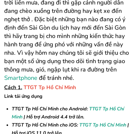
trời liền mưa, đang đi thì gặp cảnh người dân
đang chèo xuồng trên đường hay kẹt xe đến
nghẹt thở . Đặc biệt những bạn nào đang có ý
định đến Sài Gòn du lịch hay mới đến Sài Gòn
thì hãy trang bị cho mình những kiến thức hay
hành trang để ứng phó với những vấn đề này
nha. Vì vậy hôm nay chúng tôi sẽ giới thiệu cho
bạn một số ứng dụng theo dõi tình trạng giao
thông mưa, gió, ngập lụt khi ra đường trên
Smartphone
để tránh nhé.
Cách 1.
TTGT Tp Hồ Chí Minh
Link tải ứng dụng
TTGT Tp Hồ Chí Minh cho Android:
TTGT Tp Hồ Chí
Minh
| Hỗ trợ Android 4.4 trở lên.
TTGT Tp Hồ Chí Minh cho iOS:
TTGT Tp Hồ Chí Minh
|
Hỗ trợ iOS 11.0 trở lên.